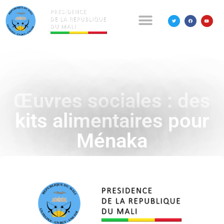
Œuvres sociales : des
kits alimentaires pour
Ménaka