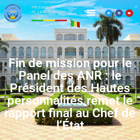
Fin de mission pour le
Panel des ANR : le
Président des Hautes
personnalités remet le
rapport final au Chef de
l’État