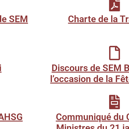
 de SEM
Charte de la Tr
i
Discours de SEM 
l’occasion de la Fê
 AHSG
Communiqué du C
Ministres du 21 j