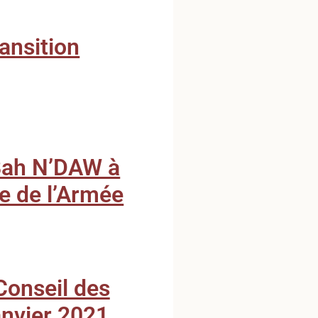
ansition
Bah N’DAW à
te de l’Armée
onseil des
anvier 2021