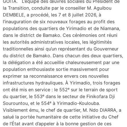
GOÏTA. L’équipe des œuvres sociales du Président de
la Transition, conduite par le conseiller M. Aguibou
DEMBELE, a procédé, les 7 et 8 juillet 2026, à
l’inauguration de six nouveaux forages au profit des
populations des quartiers de Yirimadio et de Niamana,
dans le district de Bamako. Ces cérémonies ont réuni
les autorités administratives locales, les légitimités
traditionnelles ainsi qu’un représentant du Gouverneur
du district de Bamako. Dans chacun des deux quartiers,
la délégation a été accueillie chaleureusement par une
population enthousiaste sortie massivement pour
exprimer sa reconnaissance envers ces nouvelles
infrastructures hydrauliques. À Yirimadio, trois forages
ont été mis en service : le 552ᵉ sur le terrain de sport
du quartier, le 553ᵉ dans le secteur de Finikofara Dji
Sourountou, et le 554ᵉ à Yirimadio-Koulouba.
Visiblement ému, le chef de quartier, M. Ndo DIARRA, a
salué la portée humanitaire de cette initiative du Chef
de l’État avant d’appeler à la bonne gestion de ces