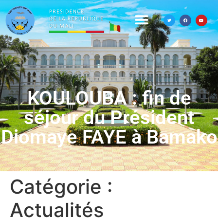
KOULOUBA : fin de
séjour du Président
Diomaye FAYE à Bamako
Catégorie :
Actualités