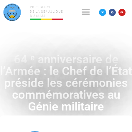
64 ᵉ anniversaire de
l’Armée : le Chef de l’État
préside les cérémonies
commémoratives au
Génie militaire