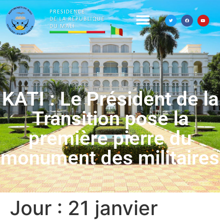
KATI : Le Président de la
Transition pose la
première pierre du
monument des militaires
Jour :
21 janvier