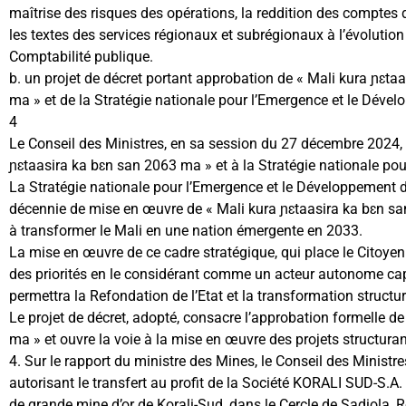
maîtrise des risques des opérations, la reddition des comptes 
les textes des services régionaux et subrégionaux à l’évolution 
Comptabilité publique.
b. un projet de décret portant approbation de « Mali kura ɲɛta
ma » et de la Stratégie nationale pour l’Emergence et le Dév
4
Le Conseil des Ministres, en sa session du 27 décembre 2024, a
ɲɛtaasira ka bɛn san 2063 ma » et à la Stratégie nationale p
La Stratégie nationale pour l’Emergence et le Développement 
décennie de mise en œuvre de « Mali kura ɲɛtaasira ka bɛn san 
à transformer le Mali en une nation émergente en 2033.
La mise en œuvre de ce cadre stratégique, qui place le Citoye
des priorités en le considérant comme un acteur autonome cap
permettra la Refondation de l’Etat et la transformation structur
Le projet de décret, adopté, consacre l’approbation formelle d
ma » et ouvre la voie à la mise en œuvre des projets structurant
4. Sur le rapport du ministre des Mines, le Conseil des Ministr
autorisant le transfert au profit de la Société KORALI SUD-S.A.
de grande mine d’or de Korali-Sud, dans le Cercle de Sadiola, R