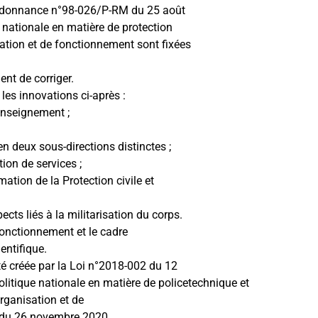
l’Ordonnance n°98-026/P-RM du 25 août
 nationale en matière de protection
sation et de fonctionnement sont fixées
ent de corriger.
 les innovations ci-après :
renseignement ;
en deux sous-directions distinctes ;
ion de services ;
tion de la Protection civile et
cts liés à la militarisation du corps.
 fonctionnement et le cadre
entifique.
été créée par la Loi n°2018-002 du 12
olitique nationale en matière de policetechnique et
organisation et de
 du 26 novembre 2020.