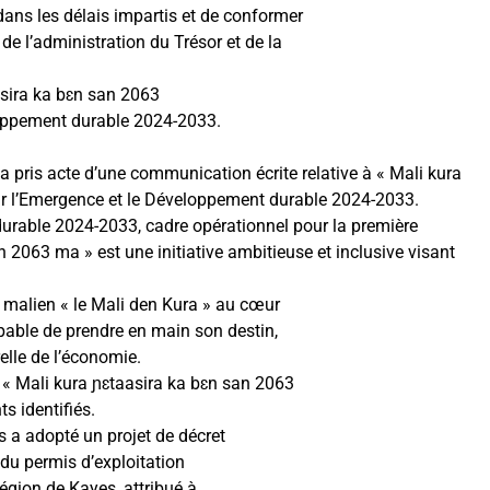
dans les délais impartis et de conformer
de l’administration du Trésor et de la
asira ka bɛn san 2063
eloppement durable 2024-2033.
 pris acte d’une communication écrite relative à « Mali kura
our l’Emergence et le Développement durable 2024-2033.
durable 2024-2033, cadre opérationnel pour la première
2063 ma » est une initiative ambitieuse et inclusive visant
n malien « le Mali den Kura » au cœur
able de prendre en main son destin,
elle de l’économie.
e « Mali kura ɲɛtaasira ka bɛn san 2063
s identifiés.
es a adopté un projet de décret
 du permis d’exploitation
égion de Kayes, attribué à