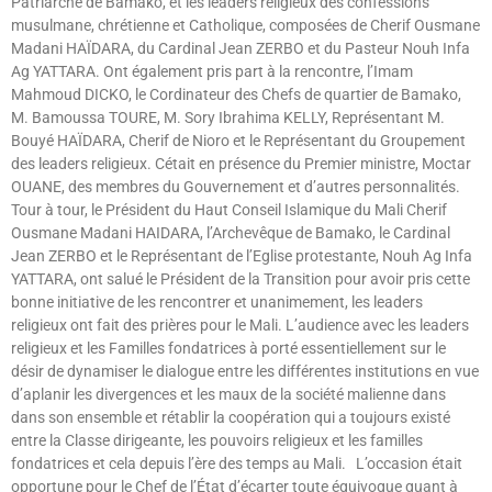
Patriarche de Bamako, et les leaders religieux des confessions
musulmane, chrétienne et Catholique, composées de Cherif Ousmane
Madani HAÏDARA, du Cardinal Jean ZERBO et du Pasteur Nouh Infa
Ag YATTARA. Ont également pris part à la rencontre, l’Imam
Mahmoud DICKO, le Cordinateur des Chefs de quartier de Bamako,
M. Bamoussa TOURE, M. Sory Ibrahima KELLY, Représentant M.
Bouyé HAÏDARA, Cherif de Nioro et le Représentant du Groupement
des leaders religieux. Cétait en présence du Premier ministre, Moctar
OUANE, des membres du Gouvernement et d’autres personnalités.
Tour à tour, le Président du Haut Conseil Islamique du Mali Cherif
Ousmane Madani HAIDARA, l’Archevêque de Bamako, le Cardinal
Jean ZERBO et le Représentant de l’Eglise protestante, Nouh Ag Infa
YATTARA, ont salué le Président de la Transition pour avoir pris cette
bonne initiative de les rencontrer et unanimement, les leaders
religieux ont fait des prières pour le Mali. L’audience avec les leaders
religieux et les Familles fondatrices à porté essentiellement sur le
désir de dynamiser le dialogue entre les différentes institutions en vue
d’aplanir les divergences et les maux de la société malienne dans
dans son ensemble et rétablir la coopération qui a toujours existé
entre la Classe dirigeante, les pouvoirs religieux et les familles
fondatrices et cela depuis l’ère des temps au Mali. L’occasion était
opportune pour le Chef de l’État d’écarter toute équivoque quant à