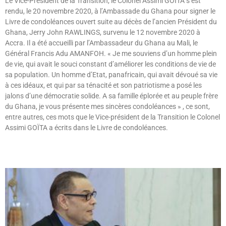
Le Vice-Président de la Transition, le Colonel Assimi GOÏTA s’est
rendu, le 20 novembre 2020, à l’Ambassade du Ghana pour signer le
Livre de condoléances ouvert suite au décès de l’ancien Président du
Ghana, Jerry John RAWLINGS, survenu le 12 novembre 2020 à
Accra. Il a été accueilli par l’Ambassadeur du Ghana au Mali, le
Général Francis Adu AMANFOH. « Je me souviens d’un homme plein
de vie, qui avait le souci constant d’améliorer les conditions de vie de
sa population. Un homme d’Etat, panafricain, qui avait dévoué sa vie
à ces idéaux, et qui par sa ténacité et son patriotisme a posé les
jalons d’une démocratie solide. A sa famille éplorée et au peuple frère
du Ghana, je vous présente mes sincères condoléances » , ce sont,
entre autres, ces mots que le Vice-président de la Transition le Colonel
Assimi GOÏTA a écrits dans le Livre de condoléances.
Lire »