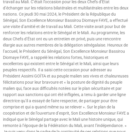
travail au Mali. C’était l’occasion pour les deux Chefs d’État
d’échanger sur les relations bilatérales et multilatérales entre les deux
nations. Ce jeudi 30 mai 2024, le Président de la République du
Sénégal, Son Excellence Monsieur Bassirou Diomaye FAYE, a effectué
une visite d’amitié et de travail au Mali. Cette visite avait pour but de
renforcer les relations entre le Sénégal et le Mali. Au programme, les
deux Chefs d’État ont eu un entretien en privé, puis une rencontre
élargie aux autres membres de la délégation sénégalaise. Heureux de
l’accueil, le Président du Sénégal, Son Excellence Monsieur Bassirou
Diomaye FAYE, a rappelé les relations fortes, historiques et
excellentes qui existent entre le Sénégal et le Mali, ainsi que leurs
peuples respectifs. Il a saisi cette occasion pour adresser au
Président Assimi GOÏTA et au peuple malien ses vives et chaleureuses
félicitations pour leur bravoure et « la posture de dignité du peuple
malien qui, face aux difficultés notées sur le plan sécuritaire et par
rapport aux sanctions qui ont été infligées, a tenu à garder une ligne
directrice qu’il a essayé de faire respecter, de partager pour être
comprise et qui a quand même su se relever ». Sur le plan de la
coopération et de l’ouverture d’esprit, Son Excellence Monsieur FAYE a
indiqué que le Sénégal partage avec le Mali une histoire unique, qui
remonte à l’époque de la Fédération du Mali, avant l’indépendance. «
Je suis venu dans le cadre de la continuité de ces relations que nous