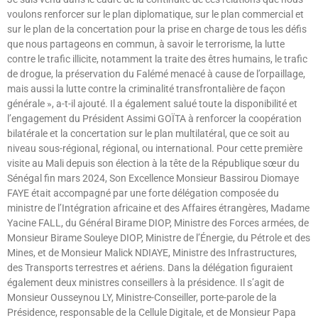
voulons renforcer sur le plan diplomatique, sur le plan commercial et
sur le plan de la concertation pour la prise en charge de tous les défis
que nous partageons en commun, à savoir le terrorisme, la lutte
contre le trafic illicite, notamment la traite des êtres humains, le trafic
de drogue, la préservation du Falémé menacé à cause de l’orpaillage,
mais aussi la lutte contre la criminalité transfrontalière de façon
générale », a-t-il ajouté. Il a également salué toute la disponibilité et
l’engagement du Président Assimi GOÏTA à renforcer la coopération
bilatérale et la concertation sur le plan multilatéral, que ce soit au
niveau sous-régional, régional, ou international. Pour cette première
visite au Mali depuis son élection à la tête de la République sœur du
Sénégal fin mars 2024, Son Excellence Monsieur Bassirou Diomaye
FAYE était accompagné par une forte délégation composée du
ministre de l’Intégration africaine et des Affaires étrangères, Madame
Yacine FALL, du Général Birame DIOP, Ministre des Forces armées, de
Monsieur Birame Souleye DIOP, Ministre de l’Énergie, du Pétrole et des
Mines, et de Monsieur Malick NDIAYE, Ministre des Infrastructures,
des Transports terrestres et aériens. Dans la délégation figuraient
également deux ministres conseillers à la présidence. Il s’agit de
Monsieur Ousseynou LY, Ministre-Conseiller, porte-parole de la
Présidence, responsable de la Cellule Digitale, et de Monsieur Papa