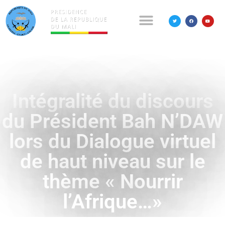
Intégralité du discours
du Président Bah N’DAW
lors du Dialogue virtuel
de haut niveau sur le
thème « Nourrir
l’Afrique…»