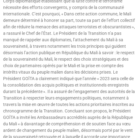
Corps diplomatique établissant que la lutte contre le terrorisme
nécessite des efforts convergents, y compris de la communauté
internationale. C’est pourquoi, « Dans cette action commune, le Mali
demeure déterminé à honorer sa part, toute sa part de l’effort collectif
afin de réduire la menace des attaques terroristes et obscurantistes »,
a rassuré le Chef de l’État. Le Président de la Transition n’a pas
manqué de rappeler aux diplomates, l’attachement du Mali à sa
souveraineté, à travers notamment les trois principes qui guident
désormais l’action publique en République du Mali à savoir : le respect
de la souveraineté du Mali, le respect des choix stratégiques et des
choix de partenaires opérés par le Mali et la prise en compte des
intérêts vitaux du peuple malien dans les décisions prises. Le
Président GOÏTA a clairement indiqué que l’année « 2023 sera celle de
la consolidation des acquis politiques et institutionnels enregistrés
durant la précédente ». Il a assuré de l’engagement des autorités de la
Transition à respecter leurs engagements politiques, notamment à
travers la mise en œuvre de toutes les actions prioritaires inscrites au
chronogramme de la Transition. Concluant son propos, le Président
GOÏTA a invité les Ambassadeurs accrédités auprès de la République
du Mali « à davantage de compréhension et de soutien face au vœu
ardent de changement du peuple malien, désormais porté par le vent
de la souveraineté retrouvée et à laquelle il accorde une importance