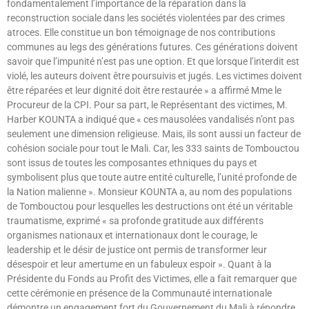
fondamentalement l’importance de la réparation dans la
reconstruction sociale dans les sociétés violentées par des crimes
atroces. Elle constitue un bon témoignage de nos contributions
communes au legs des générations futures. Ces générations doivent
savoir que l’impunité n’est pas une option. Et que lorsque l’interdit est
violé, les auteurs doivent être poursuivis et jugés. Les victimes doivent
être réparées et leur dignité doit être restaurée » a affirmé Mme le
Procureur de la CPI. Pour sa part, le Représentant des victimes, M.
Harber KOUNTA a indiqué que « ces mausolées vandalisés n’ont pas
seulement une dimension religieuse. Mais, ils sont aussi un facteur de
cohésion sociale pour tout le Mali. Car, les 333 saints de Tombouctou
sont issus de toutes les composantes ethniques du pays et
symbolisent plus que toute autre entité culturelle, l’unité profonde de
la Nation malienne ». Monsieur KOUNTA a, au nom des populations
de Tombouctou pour lesquelles les destructions ont été un véritable
traumatisme, exprimé « sa profonde gratitude aux différents
organismes nationaux et internationaux dont le courage, le
leadership et le désir de justice ont permis de transformer leur
désespoir et leur amertume en un fabuleux espoir ». Quant à la
Présidente du Fonds au Profit des Victimes, elle a fait remarquer que
cette cérémonie en présence de la Communauté internationale
démontre un engagement fort du Gouvernement du Mali à répondre