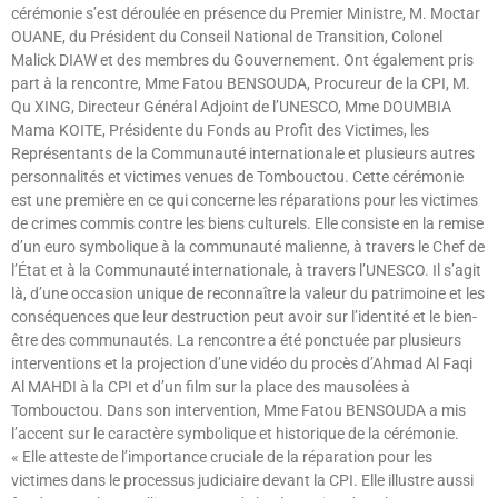
cérémonie s’est déroulée en présence du Premier Ministre, M. Moctar
OUANE, du Président du Conseil National de Transition, Colonel
Malick DIAW et des membres du Gouvernement. Ont également pris
part à la rencontre, Mme Fatou BENSOUDA, Procureur de la CPI, M.
Qu XING, Directeur Général Adjoint de l’UNESCO, Mme DOUMBIA
Mama KOITE, Présidente du Fonds au Profit des Victimes, les
Représentants de la Communauté internationale et plusieurs autres
personnalités et victimes venues de Tombouctou. Cette cérémonie
est une première en ce qui concerne les réparations pour les victimes
de crimes commis contre les biens culturels. Elle consiste en la remise
d’un euro symbolique à la communauté malienne, à travers le Chef de
l’État et à la Communauté internationale, à travers l’UNESCO. Il s’agit
là, d’une occasion unique de reconnaître la valeur du patrimoine et les
conséquences que leur destruction peut avoir sur l’identité et le bien-
être des communautés. La rencontre a été ponctuée par plusieurs
interventions et la projection d’une vidéo du procès d’Ahmad Al Faqi
Al MAHDI à la CPI et d’un film sur la place des mausolées à
Tombouctou. Dans son intervention, Mme Fatou BENSOUDA a mis
l’accent sur le caractère symbolique et historique de la cérémonie.
« Elle atteste de l’importance cruciale de la réparation pour les
victimes dans le processus judiciaire devant la CPI. Elle illustre aussi