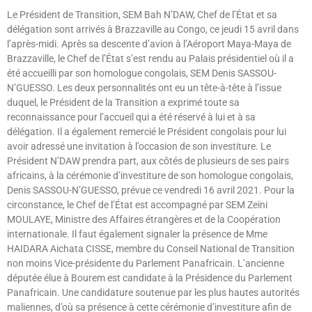
Le Président de Transition, SEM Bah N’DAW, Chef de l’État et sa
délégation sont arrivés à Brazzaville au Congo, ce jeudi 15 avril dans
l’après-midi. Après sa descente d’avion à l’Aéroport Maya-Maya de
Brazzaville, le Chef de l’État s’est rendu au Palais présidentiel où il a
été accueilli par son homologue congolais, SEM Denis SASSOU-
N’GUESSO. Les deux personnalités ont eu un tête-à-tête à l’issue
duquel, le Président de la Transition a exprimé toute sa
reconnaissance pour l’accueil qui a été réservé à lui et à sa
délégation. Il a également remercié le Président congolais pour lui
avoir adressé une invitation à l’occasion de son investiture. Le
Président N’DAW prendra part, aux côtés de plusieurs de ses pairs
africains, à la cérémonie d’investiture de son homologue congolais,
Denis SASSOU-N’GUESSO, prévue ce vendredi 16 avril 2021. Pour la
circonstance, le Chef de l’État est accompagné par SEM Zeïni
MOULAYE, Ministre des Affaires étrangères et de la Coopération
internationale. Il faut également signaler la présence de Mme
HAIDARA Aichata CISSE, membre du Conseil National de Transition
non moins Vice-présidente du Parlement Panafricain. L’ancienne
députée élue à Bourem est candidate à la Présidence du Parlement
Panafricain. Une candidature soutenue par les plus hautes autorités
maliennes, d’où sa présence à cette cérémonie d’investiture afin de