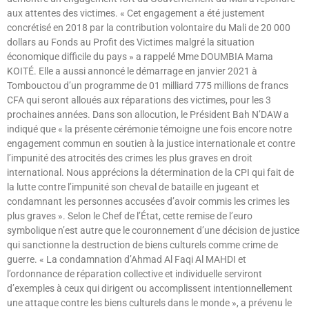
aux attentes des victimes. « Cet engagement a été justement
concrétisé en 2018 par la contribution volontaire du Mali de 20 000
dollars au Fonds au Profit des Victimes malgré la situation
économique difficile du pays » a rappelé Mme DOUMBIA Mama
KOITÉ. Elle a aussi annoncé le démarrage en janvier 2021 à
Tombouctou d’un programme de 01 milliard 775 millions de francs
CFA qui seront alloués aux réparations des victimes, pour les 3
prochaines années. Dans son allocution, le Président Bah N’DAW a
indiqué que « la présente cérémonie témoigne une fois encore notre
engagement commun en soutien à la justice internationale et contre
l’impunité des atrocités des crimes les plus graves en droit
international. Nous apprécions la détermination de la CPI qui fait de
la lutte contre l’impunité son cheval de bataille en jugeant et
condamnant les personnes accusées d’avoir commis les crimes les
plus graves ». Selon le Chef de l’État, cette remise de l’euro
symbolique n’est autre que le couronnement d’une décision de justice
qui sanctionne la destruction de biens culturels comme crime de
guerre. « La condamnation d’Ahmad Al Faqi Al MAHDI et
l’ordonnance de réparation collective et individuelle serviront
d’exemples à ceux qui dirigent ou accomplissent intentionnellement
une attaque contre les biens culturels dans le monde », a prévenu le