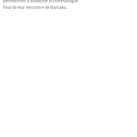
permettront d’améliorer le communiqué
final de leur rencontre de Bamako.
Lire »