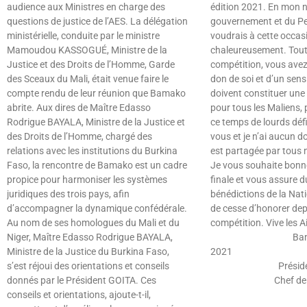
audience aux Ministres en charge des
édition 2021. En mon 
questions de justice de l’AES. La délégation
gouvernement et du Peu
ministérielle, conduite par le ministre
voudrais à cette occasi
Mamoudou KASSOGUÉ, Ministre de la
chaleureusement. Tout 
Justice et des Droits de l’Homme, Garde
compétition, vous avez
des Sceaux du Mali, était venue faire le
don de soi et d’un sens
compte rendu de leur réunion que Bamako
doivent constituer une 
abrite. Aux dires de Maître Edasso
pour tous les Maliens, 
Rodrigue BAYALA, Ministre de la Justice et
ce temps de lourds défis
des Droits de l’Homme, chargé des
vous et je n’ai aucun do
relations avec les institutions du Burkina
est partagée par tous 
Faso, la rencontre de Bamako est un cadre
Je vous souhaite bonn
propice pour harmoniser les systèmes
finale et vous assure d
juridiques des trois pays, afin
bénédictions de la Nat
d’accompagner la dynamique confédérale.
de cesse d’honorer depu
Au nom de ses homologues du Mali et du
compétition. Vive les A
Niger, Maître Edasso Rodrigue BAYALA,
Bamako le 3
Ministre de la Justice du Burkina Faso,
2021 SEM 
s’est réjoui des orientations et conseils
Président de l
donnés par le Président GOITA. Ces
Chef de l’E
conseils et orientations, ajoute-t-il,
Lire »