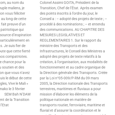
nom, au nom du
Colonel Assimi GOITA, Président de la
ple maliens, je
Transition, Chef de l’État. Après examen
on vous féliciter
des points inscrits à l’ordre du jour, le
au long de cette
Conseil a : – adopté des projets de texte ; –
 fait preuve d’un
procédé à des nominations ; – et entendu
 patriotique qui
des communications. AU CHAPITRE DES
source d’inspiration
MESURES LEGISLATIVES ET
particulièrement en
REGLEMENTAIRES 1. Sur le rapport du
. Je suis fier de
ministre des Transports et des
ute que cette fierté
Infrastructures, le Conseil des Ministres a
nos compatriotes.
adopté des projets de texte relatifs à la
e chance pour la
création, à l’organisation, aux modalités de
u soutien et des
fonctionnement et au cadre organique de
ion que vous n’avez
la Direction générale des Transports. Créée
is le début de cette
par la Loi n°05-009/P-RM du 09 mars
igles, Vive le Mali »
2005, la Direction nationale des Transports
 février
terrestres, maritimes et fluviaux a pour
Bah N’DAW
mission d’élaborer les éléments de la
a Transition
politique nationale en matière de
tat
transports routier, ferroviaire, maritime et
fluvial et d’assurer la coordination et le