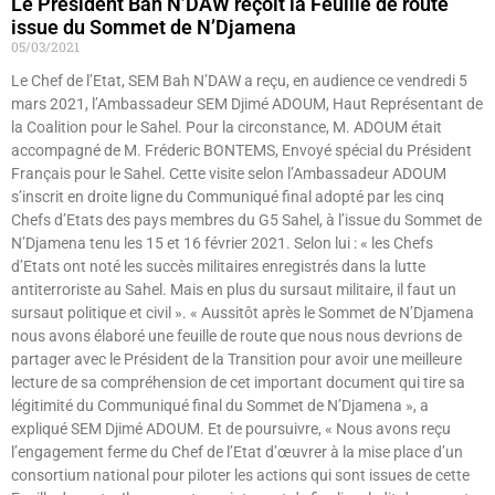
Le Président Bah N’DAW reçoit la Feuille de route
issue du Sommet de N’Djamena
05/03/2021
Le Chef de l’Etat, SEM Bah N’DAW a reçu, en audience ce vendredi 5
mars 2021, l’Ambassadeur SEM Djimé ADOUM, Haut Représentant de
la Coalition pour le Sahel. Pour la circonstance, M. ADOUM était
accompagné de M. Fréderic BONTEMS, Envoyé spécial du Président
Français pour le Sahel. Cette visite selon l’Ambassadeur ADOUM
s’inscrit en droite ligne du Communiqué final adopté par les cinq
Chefs d’Etats des pays membres du G5 Sahel, à l’issue du Sommet de
N’Djamena tenu les 15 et 16 février 2021. Selon lui : « les Chefs
d’Etats ont noté les succès militaires enregistrés dans la lutte
antiterroriste au Sahel. Mais en plus du sursaut militaire, il faut un
sursaut politique et civil ». « Aussitôt après le Sommet de N’Djamena
nous avons élaboré une feuille de route que nous nous devrions de
partager avec le Président de la Transition pour avoir une meilleure
lecture de sa compréhension de cet important document qui tire sa
légitimité du Communiqué final du Sommet de N’Djamena », a
expliqué SEM Djimé ADOUM. Et de poursuivre, « Nous avons reçu
l’engagement ferme du Chef de l’Etat d’œuvrer à la mise place d’un
consortium national pour piloter les actions qui sont issues de cette