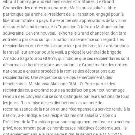
vibrant hommage aux victimes civiles et militaires. Le Grand
Chancelier des ordres nationaux du Mali a aussi salué la fibre
patriotique qui anime le Président de la Transition, engagé pour la
libération totale du pays. Il a exprimé ses appréciations de la vision
des autorités maliennes de la Transition à faire du Mali une nation
souveraine. Ce vent nouveau, exhorte le Grand chancelier, doit être
entretenu par ceux sur qui la nation malienne fixe son regard. Les
récipiendaires ont été choisis pour leur patriotisme, leur ardeur dans
le travail, leur amour pour le Mali, a précisé le Général de brigade
Amadou Sagafourou GUEYE, qui indique que ces récipiendaires sont
désormais la fierté de toute une nation. Le Grand maître des ordres
nationaux a ensuite procédé à la remise des décorations aux
récipiendaires. Une séquence suivie des remerciements des
bénéficiaires. M. Moussa Alassane DIALLO, Porte-parole des
récipiendaires, a exprimé toute sa satisfaction pour cet hommage
rendu à des citoyens qui se sont distingués par leurs actions de tous
les jours. “La remise de ces distinctions est un acte de
reconnaissance de la nation et une récompense du service rendu à la
nation”, a-t-il indiqué. Les récipiendaires ont salué la vision du
Président de la Transition pour son engagement en faveur du secteur
privé, notamment pour les nombreuses initiatives économiques. Ils
ont également salué la reprise de Kidal, le départ de la MINUSMA,