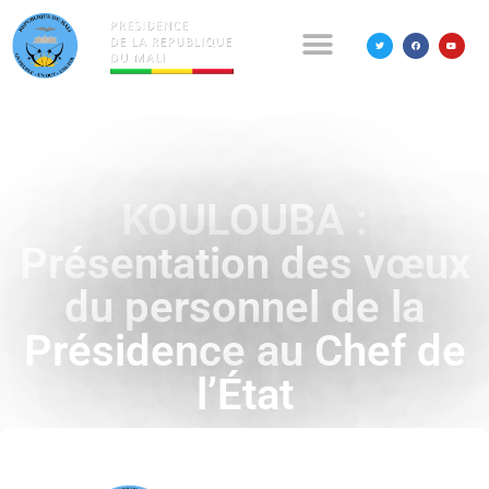
KOULOUBA :
Présentation des vœux
du personnel de la
Présidence au Chef de
l’État