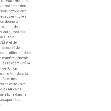
r les États membres
 la solidarité doit
. Nous devons être
es autres ». Elle a
sion donnera
es jours, de
es, qui auront leur
la suite la
’État et de
 nécessité de
nt en difficulté, dont
une manière générale
. Le Président GOÏTA
 de l’Union
enir le Mali dans la
t forcé des
oui de cette visite,
 les Africains
ière ligne dans la
auxquels leurs
ntés.