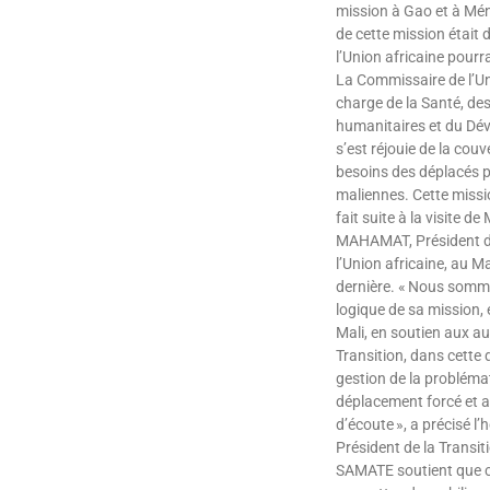
Lire »
mission à Gao et à Ména
de cette mission était
l’Union africaine pourra
La Commissaire de l’Un
charge de la Santé, des
humanitaires et du Dé
s’est réjouie de la cou
besoins des déplacés p
maliennes. Cette mission
fait suite à la visite d
MAHAMAT, Président d
l’Union africaine, au Ma
dernière. « Nous somme
logique de sa mission, e
Mali, en soutien aux au
Transition, dans cette d
gestion de la probléma
déplacement forcé et a
d’écoute », a précisé l’
Président de la Transi
SAMATE soutient que ce