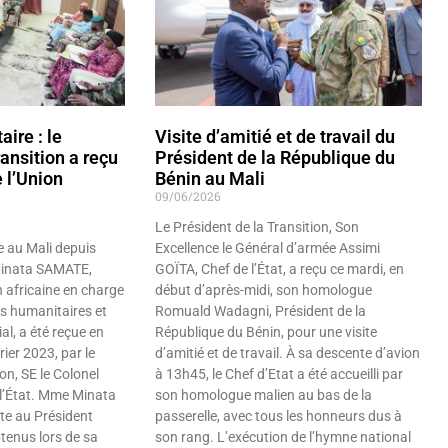
ire : le
Visite d’amitié et de travail du
ansition a reçu
Président de la République du
 l’Union
Bénin au Mali
09/06/2026
Le Président de la Transition, Son
 au Mali depuis
Excellence le Général d’armée Assimi
Minata SAMATE,
GOÏTA, Chef de l’État, a reçu ce mardi, en
 africaine en charge
début d’après-midi, son homologue
es humanitaires et
Romuald Wadagni, Président de la
l, a été reçue en
République du Bénin, pour une visite
rier 2023, par le
d’amitié et de travail. À sa descente d’avion
on, SE le Colonel
à 13h45, le Chef d’Etat a été accueilli par
 l’État. Mme Minata
son homologue malien au bas de la
e au Président
passerelle, avec tous les honneurs dus à
tenus lors de sa
son rang. L’exécution de l’hymne national