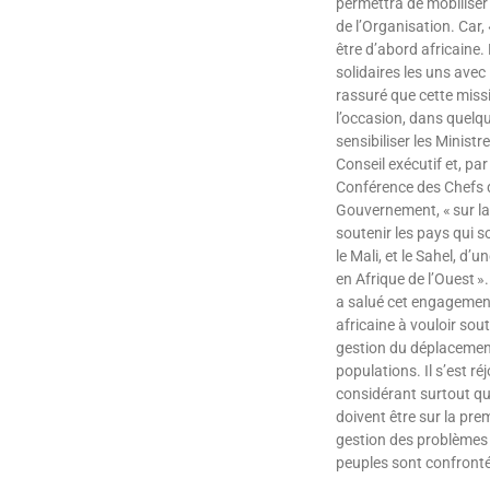
permettra de mobilise
de l’Organisation. Car, «
être d’abord africaine
solidaires les uns avec l
rassuré que cette mis
l’occasion, dans quelqu
sensibiliser les Ministr
Conseil exécutif et, par 
Conférence des Chefs d
Gouvernement, « sur la
soutenir les pays qui so
le Mali, et le Sahel, d’
en Afrique de l’Ouest »
a salué cet engagement
africaine à vouloir sout
gestion du déplacemen
populations. Il s’est réj
considérant surtout que
doivent être sur la prem
gestion des problèmes 
peuples sont confro