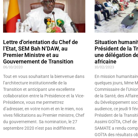
Lettre d’orientation du Chef de
Situation humanita
l’Etat, SEM Bah N’DAW, au
Président de la Tr
Premier Ministre et au
une délégation de
Gouvernement de Transition
africaine
06/10/2020
10/02/2023
Tout en vous souhaitant la bienvenue dans
En mission humanitaire
l’architecture institutionnelle de la
quelques jours, Mme 
Transition et anticipant une excellente
Commissaire de l’Union
collaboration entre la Présidence et la Vice-
de la Santé, des Affair
Présidence, vous me permettrez
du Développement socia
d’adresser, en votre nom et en le mien, nos
audience, ce jeudi 9 fév
vives félicitations au Premier ministre, Chef
Président de la Transiti
du gouvernement. Sa nomination, le 27
Assimi GOÏTA, Chef de
septembre 2020 n’est pas indifférente.
SAMATE a rendu compt
GOÏTA des résultats ob