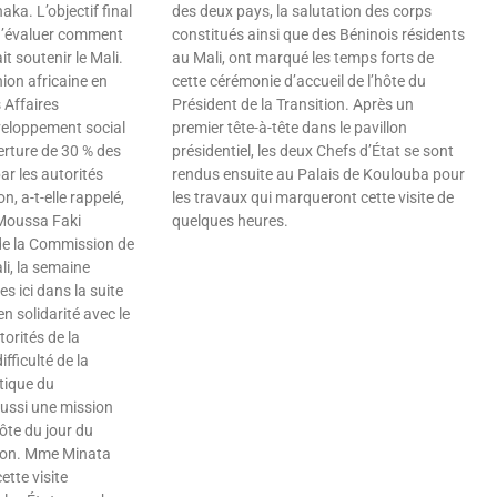
ka. L’objectif final
des deux pays, la salutation des corps
 d’évaluer comment
constitués ainsi que des Béninois résidents
it soutenir le Mali.
au Mali, ont marqué les temps forts de
ion africaine en
cette cérémonie d’accueil de l’hôte du
 Affaires
Président de la Transition. Après un
veloppement social
premier tête-à-tête dans le pavillon
verture de 30 % des
présidentiel, les deux Chefs d’État se sont
ar les autorités
rendus ensuite au Palais de Koulouba pour
, a-t-elle rappelé,
les travaux qui marqueront cette visite de
e Moussa Faki
quelques heures.
e la Commission de
Lire »
li, la semaine
s ici dans la suite
n solidarité avec le
torités de la
ifficulté de la
tique du
ussi une mission
hôte du jour du
tion. Mme Minata
tte visite