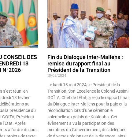
 CONSEIL DES
Fin du Dialogue inter-Maliens :
ENDREDI 13
remise du rapport final au
 N°2026-
Président de la Transition
15/05/2024
Le lundi 13 mai 2024, le Président de la
s s’est réuni en
Transition, Son Excellence le Colonel Assimi
ndredi 13 février
GOÏTA, Chef de l’État, a reçu le rapport final
délibérations au
du Dialogue inter-Maliens pour la paix et la
us la présidence du
réconciliation lors d’une cérémonie
i GOITA, Président
solennelle au palais de Koulouba. Cet
e l’Etat. Après
évènement a vu la participation des
ts à l’ordre du jour,
membres du Gouvernement, des délégués
des projets de texte ;
de diverses régions et de la diaspora, ainsi