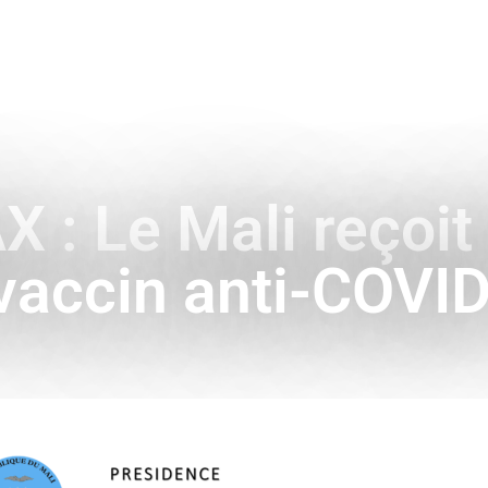
ENCE
HISTOIRE & SYMBOLES
A L’INTERNATIONAL
AX : Le Mali reçoi
vaccin anti-COVI