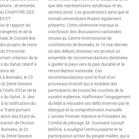
tions ; et entendu
que des représentants syndicaux et du
 AU CHAPITRE DES
secteur privé. Les gouverneurs ainsi que le
ES ET
monde universitaire étaient également
r le rapport du
présents. Cette cérémonie marque la
trangères et de la
conclusion des discussions nationales
ale, le Conseil des
tenues au Centre international de
des projets de texte
conférences de Bamako, le 10 mai dernier,
on du Protocole
où des débats intenses ont produit un
ortant création de la
ensemble de recommandations destinées
 du Sahel, relatif à
à guider le pays vers la paix durable et la
tions de
réconciliation nationale. Ces
 à Bamako, le 23
recommandations sont le fruit d’un
e la 2ème Session
processus inclusif qui a mobilisé des
s Chefs d’Etat de la
participants de toutes les couches de la
s du Sahel ; b. des
société malienne, réaffirmant l’engagement
 à la ratification du
du Mali à résoudre ses défis internes par le
u Traité portant
dialogue et la compréhension mutuelle.
ration des Etats du
L’ancien Premier ministre et Président du
dination de l’Action
Comité de pilotage, M. Ousmane Issoufi
à Bamako, le 23
MAÏGA, a souligné l’enthousiasme et la
e la 2ème Session
participation active du peuple malien, qui a