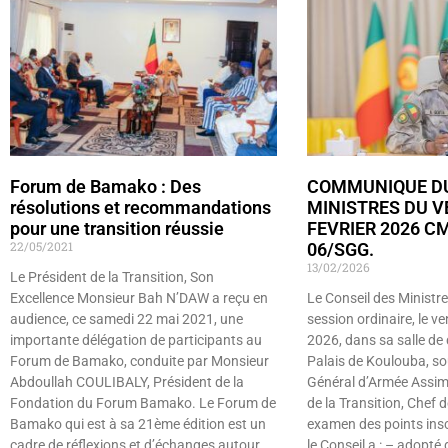
Forum de Bamako : Des
COMMUNIQUE DU
résolutions et recommandations
MINISTRES DU V
pour une transition réussie
FEVRIER 2026 CM
22/05/2021
06/SGG.
13/02/2026
Le Président de la Transition, Son
Excellence Monsieur Bah N’DAW a reçu en
Le Conseil des Ministre
audience, ce samedi 22 mai 2021, une
session ordinaire, le ve
importante délégation de participants au
2026, dans sa salle de 
Forum de Bamako, conduite par Monsieur
Palais de Koulouba, so
Abdoullah COULIBALY, Président de la
Général d’Armée Assim
Fondation du Forum Bamako. Le Forum de
de la Transition, Chef d
Bamako qui est à sa 21ème édition est un
examen des points inscri
cadre de réflexions et d’échanges autour
le Conseil a : – adopté 