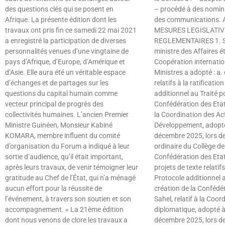
des questions clés qui se posent en
– procédé à des nomina
Afrique. La présente édition dont les
des communications.
travaux ont pris fin ce samedi 22 mai 2021
MESURES LEGISLATIV
a enregistré la participation de diverses
REGLEMENTAIRES 1. Su
personnalités venues d’une vingtaine de
ministre des Affaires é
pays d’Afrique, d’Europe, d’Amérique et
Coopération internation
d’Asie. Elle aura été un véritable espace
Ministres a adopté : a. 
d’échanges et de partages sur les
relatifs à la ratificati
questions du capital humain comme
additionnel au Traité p
vecteur principal de progrès des
Confédération des Etats
collectivités humaines. L’ancien Premier
la Coordination des Ac
Ministre Guinéen, Monsieur Kabiné
Développement, adopté
KOMARA, membre influent du comité
décembre 2025, lors d
d’organisation du Forum a indiqué à leur
ordinaire du Collège de
sortie d’audience, qu’il était important,
Confédération des Etat
après leurs travaux, de venir témoigner leur
projets de texte relatifs
gratitude au Chef de l’État, qui n’a ménagé
Protocole additionnel a
aucun effort pour la réussite de
création de la Confédé
l’événement, à travers son soutien et son
Sahel, relatif à la Coor
accompagnement. « La 21ème édition
diplomatique, adopté 
dont nous venons de clore les travaux a
décembre 2025, lors d