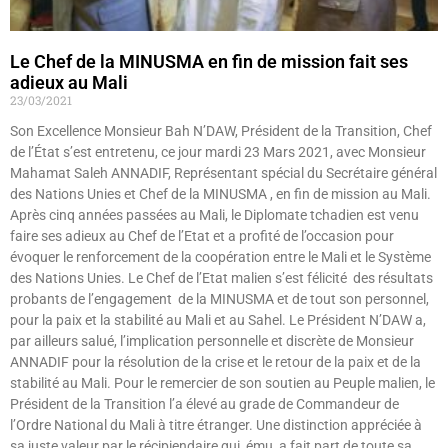
Le Chef de la MINUSMA en fin de mission fait ses
adieux au Mali
23/03/2021
Son Excellence Monsieur Bah N’DAW, Président de la Transition, Chef
de l’État s’est entretenu, ce jour mardi 23 Mars 2021, avec Monsieur
Mahamat Saleh ANNADIF, Représentant spécial du Secrétaire général
des Nations Unies et Chef de la MINUSMA , en fin de mission au Mali.
Après cinq années passées au Mali, le Diplomate tchadien est venu
faire ses adieux au Chef de l’Etat et a profité de l’occasion pour
évoquer le renforcement de la coopération entre le Mali et le Système
des Nations Unies. Le Chef de l’Etat malien s’est félicité des résultats
probants de l’engagement de la MINUSMA et de tout son personnel,
pour la paix et la stabilité au Mali et au Sahel. Le Président N’DAW a,
par ailleurs salué, l’implication personnelle et discrète de Monsieur
ANNADIF pour la résolution de la crise et le retour de la paix et de la
stabilité au Mali. Pour le remercier de son soutien au Peuple malien, le
Président de la Transition l’a élevé au grade de Commandeur de
l’Ordre National du Mali à titre étranger. Une distinction appréciée à
sa juste valeur par le récipiendaire qui, ému, a fait part de toute sa