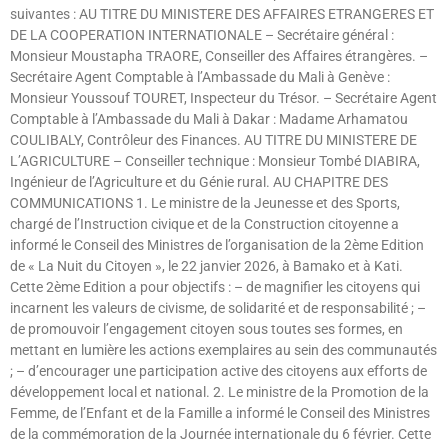
suivantes : AU TITRE DU MINISTERE DES AFFAIRES ETRANGERES ET
DE LA COOPERATION INTERNATIONALE – Secrétaire général :
Monsieur Moustapha TRAORE, Conseiller des Affaires étrangères. –
Secrétaire Agent Comptable à l’Ambassade du Mali à Genève :
Monsieur Youssouf TOURET, Inspecteur du Trésor. – Secrétaire Agent
Comptable à l’Ambassade du Mali à Dakar : Madame Arhamatou
COULIBALY, Contrôleur des Finances. AU TITRE DU MINISTERE DE
L’AGRICULTURE – Conseiller technique : Monsieur Tombé DIABIRA,
Ingénieur de l’Agriculture et du Génie rural. AU CHAPITRE DES
COMMUNICATIONS 1. Le ministre de la Jeunesse et des Sports,
chargé de l’Instruction civique et de la Construction citoyenne a
informé le Conseil des Ministres de l’organisation de la 2ème Edition
de « La Nuit du Citoyen », le 22 janvier 2026, à Bamako et à Kati.
Cette 2ème Edition a pour objectifs : – de magnifier les citoyens qui
incarnent les valeurs de civisme, de solidarité et de responsabilité ; –
de promouvoir l’engagement citoyen sous toutes ses formes, en
mettant en lumière les actions exemplaires au sein des communautés
; – d’encourager une participation active des citoyens aux efforts de
développement local et national. 2. Le ministre de la Promotion de la
Femme, de l’Enfant et de la Famille a informé le Conseil des Ministres
de la commémoration de la Journée internationale du 6 février. Cette