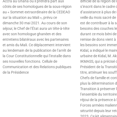
Accra au Ghana où il prendra part aux
difficile de la région de 
côtés de ses homologues de la sous-région
s’inscrit dans le cadr
au « Sommet extraordinaire de la CEDEAO
d’assistance à plus de 
sur la situation au Mali », prévu ce
veille du mois sacré de
dimanche 30 mai 2021. Au cours de son
est de contribuer à la 
séjour, le Chef de l’État aura un tête-à-tête
besoins des couches le
avec son homologue ghanéen et des
durant ce mois béni d
entretiens bilatéraux avec les partenaires
remise de dons vient à
et amis du Mali. Ce déplacement intervient
les besoins sont immens
au lendemain de la publication de l’arrêt de
Kidal, a indiqué le ma
la Cour Constitutionnelle qui l’installe dans
urbaine de Kidal, M. 
ses nouvelles fonctions. Cellule de
IKMASS, qui a précisé 
Communication et des Relations publiques
Président de la Transiti
de la Présidence
titre, atténuer les souf
Chefs de famille et con
Lire »
plus la détermination d
Transition à préserver l
l’ensemble du territoire 
réjoui de la présence à
Forces armées malienn
sécurité depuis leur re
2023. Ce kit alimentai