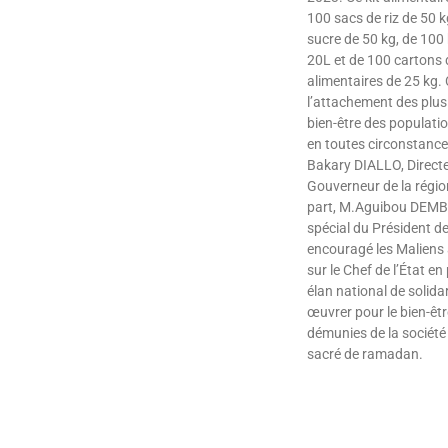
100 sacs de riz de 50 k
sucre de 50 kg, de 100 
20L et de 100 cartons 
alimentaires de 25 kg.
l’attachement des plus
bien-être des populati
en toutes circonstance
Bakary DIALLO, Directe
Gouverneur de la régio
part, M.Aguibou DEMBE
spécial du Président de 
encouragé les Maliens
sur le Chef de l’État en
élan national de solidar
œuvrer pour le bien-êt
démunies de la société
sacré de ramadan.
Lire »