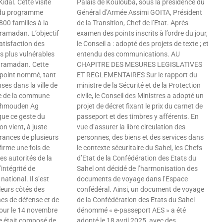
Kidal. Cette visite
Palais de Koulouba, sous la présidence du
e du programme
Général d’Armée Assimi GOITA, Président
800 familles à la
de la Transition, Chef de l’Etat. Après
 ramadan. L’objectif
examen des points inscrits à l’ordre du jour,
satisfaction des
le Conseil a : adopté des projets de texte ; et
s plus vulnérables
entendu des communications. AU
e ramadan. Cette
CHAPITRE DES MESURES LEGISLATIVES
 point nommé, tant
ET REGLEMENTAIRES Sur le rapport du
es dans la ville de
ministre de la Sécurité et de la Protection
ire de la commune
civile, le Conseil des Ministres a adopté un
Akhmouden Ag
projet de décret fixant le prix du carnet de
que ce geste du
passeport et des timbres y afférents. En
on vient, à juste
vue d’assurer la libre circulation des
frances de plusieurs
personnes, des biens et des services dans
firme une fois de
le contexte sécuritaire du Sahel, les Chefs
es autorités de la
d’Etat de la Confédération des Etats du
’intégrité de
Sahel ont décidé de l’harmonisation des
national. Il s’est
documents de voyage dans l’Espace
 leurs côtés des
confédéral. Ainsi, un document de voyage
es de défense et de
de la Confédération des Etats du Sahel
tour le 14 novembre
dénommé « e-passeport AES » a été
re était composé de
adopté le 18 avril 2025, avec des