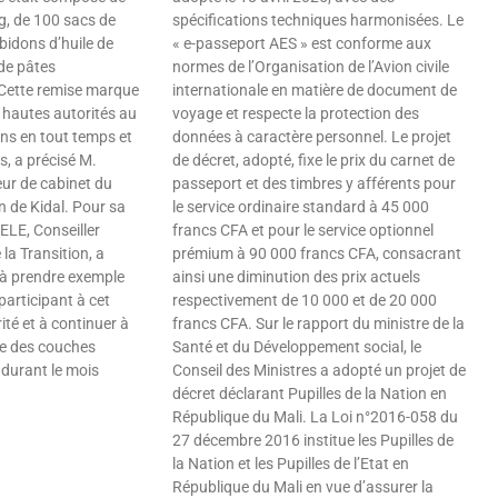
g, de 100 sacs de
spécifications techniques harmonisées. Le
bidons d’huile de
« e-passeport AES » est conforme aux
de pâtes
normes de l’Organisation de l’Avion civile
 Cette remise marque
internationale en matière de document de
 hautes autorités au
voyage et respecte la protection des
ons en tout temps et
données à caractère personnel. Le projet
s, a précisé M.
de décret, adopté, fixe le prix du carnet de
ur de cabinet du
passeport et des timbres y afférents pour
n de Kidal. Pour sa
le service ordinaire standard à 45 000
LE, Conseiller
francs CFA et pour le service optionnel
la Transition, a
prémium à 90 000 francs CFA, consacrant
 à prendre exemple
ainsi une diminution des prix actuels
 participant à cet
respectivement de 10 000 et de 20 000
ité et à continuer à
francs CFA. Sur le rapport du ministre de la
re des couches
Santé et du Développement social, le
 durant le mois
Conseil des Ministres a adopté un projet de
décret déclarant Pupilles de la Nation en
République du Mali. La Loi n°2016-058 du
27 décembre 2016 institue les Pupilles de
la Nation et les Pupilles de l’Etat en
République du Mali en vue d’assurer la