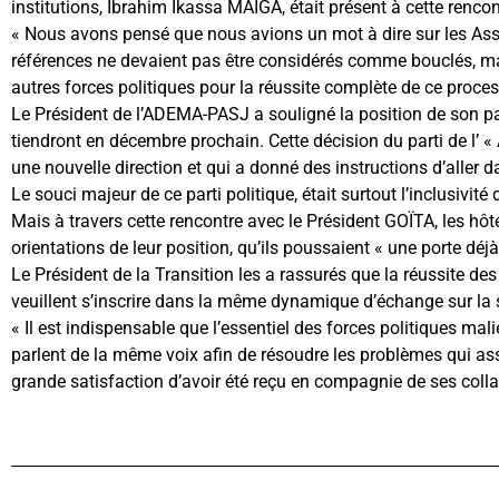
institutions, Ibrahim Ikassa MAÏGA, était présent à cette rencon
« Nous avons pensé que nous avions un mot à dire sur les Ass
références ne devaient pas être considérés comme bouclés, mai
autres forces politiques pour la réussite complète de ce proce
Le Président de l’ADEMA-PASJ a souligné la position de son par
tiendront en décembre prochain. Cette décision du parti de l’ «
une nouvelle direction et qui a donné des instructions d’aller 
Le souci majeur de ce parti politique, était surtout l’inclusivit
Mais à travers cette rencontre avec le Président GOÏTA, les hô
orientations de leur position, qu’ils poussaient « une porte déjà
Le Président de la Transition les a rassurés que la réussite de
veuillent s’inscrire dans la même dynamique d’échange sur la 
« Il est indispensable que l’essentiel des forces politiques ma
parlent de la même voix afin de résoudre les problèmes qui as
grande satisfaction d’avoir été reçu en compagnie de ses collab