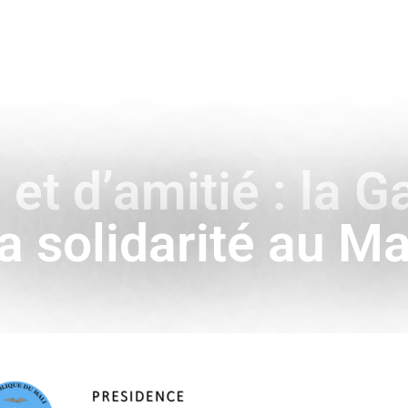
ENCE
HISTOIRE & SYMBOLES
A L’INTERNATIONAL
il et d’amitié : la
a solidarité au Ma