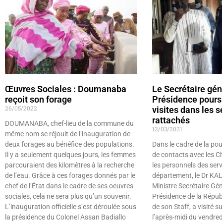
Œuvres Sociales : Doumanaba
Le Secrétaire gén
reçoit son forage
Présidence poursu
26/05/2022
visites dans les s
rattachés
DOUMANABA, chef-lieu de la commune du
12/03/2021
même nom se réjouit de l’inauguration de
deux forages au bénéfice des populations.
Dans le cadre de la pou
Il y a seulement quelques jours, les femmes
de contacts avec les Ch
parcouraient des kilomètres à la recherche
les personnels des serv
de l’eau. Grâce à ces forages donnés par le
département, le Dr K
chef de l’État dans le cadre de ses oeuvres
Ministre Secrétaire Gén
sociales, cela ne sera plus qu’un souvenir.
Présidence de la Répu
L’inauguration officielle s’est déroulée sous
de son Staff, a visité
la présidence du Colonel Assan Badiallo
l’après-midi du vendred