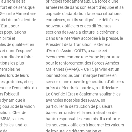
 au nom de sa
principes fondamentaux. La force d’une
fort en ce sens que
armée réside dans son esprit d’équipe et sa
Sécurité Alimentaire
capacité d’adaptation face aux situations
tiel du président de
complexes, ont-ils souligné. Le défilé des
’Etat, pour
nouveaux officiers et des différentes
les populations
sections de FAMa a clôturé la cérémonie.
bilité et
Dans une interview accordée à la presse, le
ales de qualité et en
Président de la Transition, le Général
 et dans l’espace”.
d’Armée Assimi GOÏTA, a salué cet
son auditoire à faire
événement comme une étape importante
tions les plus
pour le renforcement des Forces Armées
lnérables ne
Maliennes (FAMA). « Ce 15 janvier est un
es lors de leurs
jour historique, car il marque l’entrée en
es gratuites, et ce,
service d’une nouvelle génération d’officiers
ent sur l’ensemble du
prêts à défendre la patrie », a-t-il déclaré.
s l’objectif
Le Chef de l’État a également souligné les
le dynamique à
avancées notables des FAMA, en
 globaux de la vision
particulier la destruction de plusieurs
sition, Chef de
bases terroristes et la neutralisation de
MBIA, visitera
hauts responsables ennemis. Il a exhorté
hés les lundi et
les nouveaux officiers à incarner les valeurs
le de
de loyauté, de détermination et