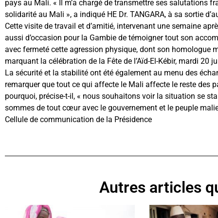
pays au Mali. « Il m’a chargé de transmettre ses salutations fra
solidarité au Mali », a indiqué HE Dr. TANGARA, à sa sortie d’a
Cette visite de travail et d’amitié, intervenant une semaine aprè
aussi d’occasion pour la Gambie de témoigner tout son acc
avec fermeté cette agression physique, dont son homologue malie
marquant la célébration de la Fête de l’Aïd-El-Kébir, mardi 20 ju
La sécurité et la stabilité ont été également au menu des é
remarquer que tout ce qui affecte le Mali affecte le reste des p
pourquoi, précise-t-il, « nous souhaitons voir la situation se sta
sommes de tout cœur avec le gouvernement et le peuple malie
Cellule de communication de la Présidence
Autres articles qu