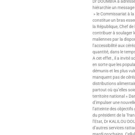
Dr DOUMBIA a adressé
hiérarchie un message 
» le Commissariat à la 
constitue un bras essen
la République, Chef de l
contribuer à soulager 
maliennes par la disponi
l’accessibilité aux céré
quantité, dans le temps
A cet effet , il a invité 
en sorte que les popula
démunis et les plus vu
manquent pas de céréal
distributions alimentair
partout où qu’elles soi
territoire national » Dan
d’impulser une nouvel
l’atteinte des objectifs
du président de la Tran
l’Etat, Dr KALILOU DOU
d’autres services rattac
mardi prochains. Cellu