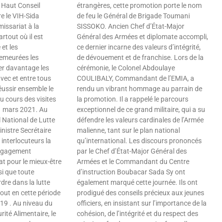
u Haut Conseil
étrangères, cette promotion porte le nom
e le VIH-Sida
de feu le Général de Brigade Toumani
issariat à la
SISSOKO. Ancien Chef d’État-Major
rtout où il est
Général des Armées et diplomate accompli,
et les
ce dernier incarne des valeurs d’intégrité,
emeurées les
de dévouement et de franchise. Lors de la
er davantage les
cérémonie, le Colonel Abdoulaye
avec et entre tous
COULIBALY, Commandant de l’EMIA, a
éussir ensemble le
rendu un vibrant hommage au parrain de
 cours des visites
la promotion. Il a rappelé le parcours
11 mars 2021. Au
exceptionnel de ce grand militaire, qui a su
 National de Lutte
défendre les valeurs cardinales de l’Armée
inistre Secrétaire
malienne, tant sur le plan national
 interlocuteurs la
qu’international. Les discours prononcés
’engagement
par le Chef d’État-Major Général des
at pour le mieux-être
Armées et le Commandant du Centre
si que toute
d’instruction Boubacar Sada Sy ont
rdre dans la lutte
également marqué cette journée. Ils ont
tout en cette période
prodigué des conseils précieux aux jeunes
19 . Au niveau du
officiers, en insistant sur l’importance de la
ité Alimentaire, le
cohésion, de l’intégrité et du respect des