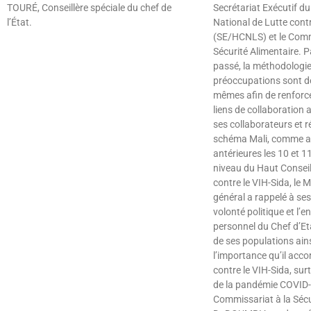
TOURÉ, Conseillère spéciale du chef de
Secrétariat Exécutif d
l’État.
National de Lutte contr
(SE/HCNLS) et le Comm
Lire »
Sécurité Alimentaire. Pa
passé, la méthodologie 
préoccupations sont d
mêmes afin de renforc
liens de collaboration 
ses collaborateurs et r
schéma Mali, comme au
antérieures les 10 et 
niveau du Haut Conseil
contre le VIH-Sida, le M
général a rappelé à ses
volonté politique et l
personnel du Chef d’Et
de ses populations ain
l’importance qu’il acco
contre le VIH-Sida, sur
de la pandémie COVID-
Commissariat à la Sécur