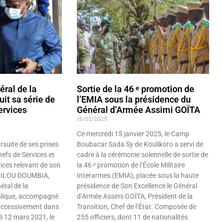
éral de la
Sortie de la 46 ᵉ promotion de
it sa série de
l’EMIA sous la présidence du
ervices
Général d’Armée Assimi GOÏTA
16/01/2025
Ce mercredi 15 janvier 2025, le Camp
rsuite de ses prises
Boubacar Sada Sy de Koulikoro a servi de
efs de Services et
cadre à la cérémonie solennelle de sortie de
ices relevant de son
la 46 ᵉ promotion de l’École Militaire
ALILOU DOUMBIA,
Interarmes (EMIA), placée sous la haute
éral de la
présidence de Son Excellence le Général
blique, accompagné
d’Armée Assimi GOÏTA, Président de la
 successivement dans
Transition, Chef de l’État. Composée de
i 12 mars 2021, le
255 officiers, dont 11 de nationalités