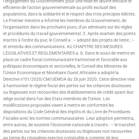
l’engagement du Gouvernement pour une mise en œuvre efficace et
efficiente de l’action gouvernementale au profit exclusif des
populations, dans la solidarité et le respect des trois principes édictés.
Le Premier ministre a informé les membres du Gouvernement, de
l’organisation dans les prochains jours, d’un séminaire sur les règles
et procédures du travail gouvernemental. 2. Après examen des points
inscrits à l’ordre du jour, le Conseil a : – adopté des projets de texte ; –
et entendu des communications. AU CHAPITRE DES MESURES
LEGISLATIVES ET REGLEMENTAIRES a. b. Dans le souci de mettre en
place un cadre fiscal communautaire harmonisé et favorable aux
politiques économiques et sectorielles, le Conseil des Ministres de
l’Union Economique et Monétaire Ouest Africaine a adopté la
Directive n°01/2020/CM/UEMOA du 26 juin 2020. Cette directive vise
à harmoniser le régime fiscal des pertes sur les créances douteuses
ou litigieuses non recouvrées des établissements de crédit ayant leur
siège social dans l’un des Etats membres de l’Union. Les
modifications proposées visent à mettre en conformité les
dispositions du Code Général des impôts et du Livre de Procédures
Fiscales avec les normes communautaires. Leur adoption permettra,
entre autres, de soutenir l’économie nationale à travers : – le transfert
des pertes sur les créances douteuses ou litigieuses non recouvrées
au terme du cinquième exercice comptable à compter de leur