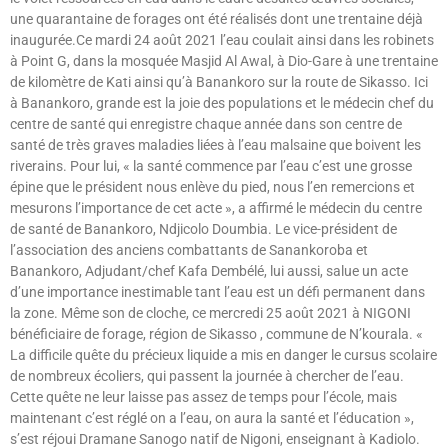
une quarantaine de forages ont été réalisés dont une trentaine déjà
inaugurée.Ce mardi 24 août 2021 l’eau coulait ainsi dans les robinets
à Point G, dans la mosquée Masjid Al Awal, à Dio-Gare à une trentaine
de kilomètre de Kati ainsi qu’à Banankoro sur la route de Sikasso. Ici
à Banankoro, grande est la joie des populations et le médecin chef du
centre de santé qui enregistre chaque année dans son centre de
santé de très graves maladies liées à l’eau malsaine que boivent les
riverains. Pour lui, « la santé commence par l’eau c’est une grosse
épine que le président nous enlève du pied, nous l’en remercions et
mesurons l’importance de cet acte », a affirmé le médecin du centre
de santé de Banankoro, Ndjicolo Doumbia. Le vice-président de
l’association des anciens combattants de Sanankoroba et
Banankoro, Adjudant/chef Kafa Dembélé, lui aussi, salue un acte
d’une importance inestimable tant l’eau est un défi permanent dans
la zone. Même son de cloche, ce mercredi 25 août 2021 à NIGONI
bénéficiaire de forage, région de Sikasso , commune de N’kourala. «
La difficile quête du précieux liquide a mis en danger le cursus scolaire
de nombreux écoliers, qui passent la journée à chercher de l’eau.
Cette quête ne leur laisse pas assez de temps pour l’école, mais
maintenant c’est réglé on a l’eau, on aura la santé et l’éducation »,
s’est réjoui Dramane Sanogo natif de Nigoni, enseignant à Kadiolo.