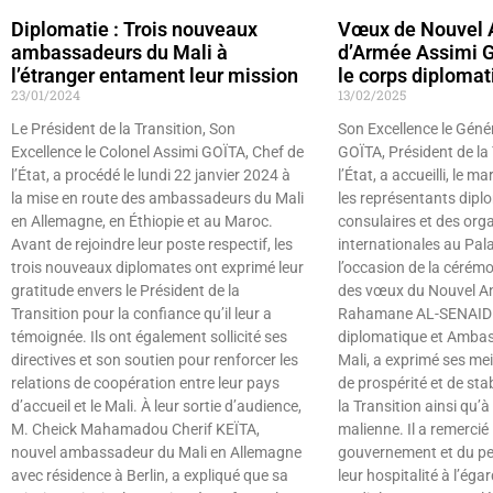
Diplomatie : Trois nouveaux
Vœux de Nouvel A
ambassadeurs du Mali à
d’Armée Assimi G
l’étranger entament leur mission
le corps diplomat
23/01/2024
13/02/2025
Le Président de la Transition, Son
Son Excellence le Géné
Excellence le Colonel Assimi GOÏTA, Chef de
GOÏTA, Président de la 
l’État, a procédé le lundi 22 janvier 2024 à
l’État, a accueilli, le m
la mise en route des ambassadeurs du Mali
les représentants dipl
en Allemagne, en Éthiopie et au Maroc.
consulaires et des org
Avant de rejoindre leur poste respectif, les
internationales au Pal
trois nouveaux diplomates ont exprimé leur
l’occasion de la cérém
gratitude envers le Président de la
des vœux du Nouvel 
Transition pour la confiance qu’il leur a
Rahamane AL-SENAIDI,
témoignée. Ils ont également sollicité ses
diplomatique et Amba
directives et son soutien pour renforcer les
Mali, a exprimé ses mei
relations de coopération entre leur pays
de prospérité et de stab
d’accueil et le Mali. À leur sortie d’audience,
la Transition ainsi qu’à
M. Cheick Mahamadou Cherif KEÏTA,
malienne. Il a remercié
nouvel ambassadeur du Mali en Allemagne
gouvernement et du pe
avec résidence à Berlin, a expliqué que sa
leur hospitalité à l’éga