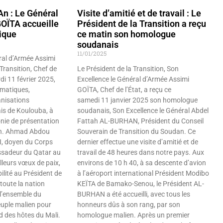
n : Le Général
Visite d’amitié et de travail : Le
OÏTA accueille
Président de la Transition a reçu
ique
ce matin son homologue
soudanais
11/01/2025
ral d’Armée Assimi
Transition, Chef de
Le Président de la Transition, Son
ardi 11 février 2025,
Excellence le Général d’Armée Assimi
omatiques,
GOÏTA, Chef de l’État, a reçu ce
anisations
samedi 11 janvier 2025 son homologue
ais de Koulouba, à
soudanais, Son Excellence le Général Abdel
onie de présentation
Fattah AL-BURHAN, Président du Conseil
An. Ahmad Abdou
Souverain de Transition du Soudan. Ce
 doyen du Corps
dernier effectue une visite d’amitié et de
ssadeur du Qatar au
travail de 48 heures dans notre pays. Aux
lleurs vœux de paix,
environs de 10 h 40, à sa descente d’avion
ilité au Président de
à l’aéroport international Président Modibo
 toute la nation
KEÏTA de Bamako-Senou, le Président AL-
 l’ensemble du
BURHAN a été accueilli, avec tous les
uple malien pour
honneurs dûs à son rang, par son
rd des hôtes du Mali.
homologue malien. Après un premier