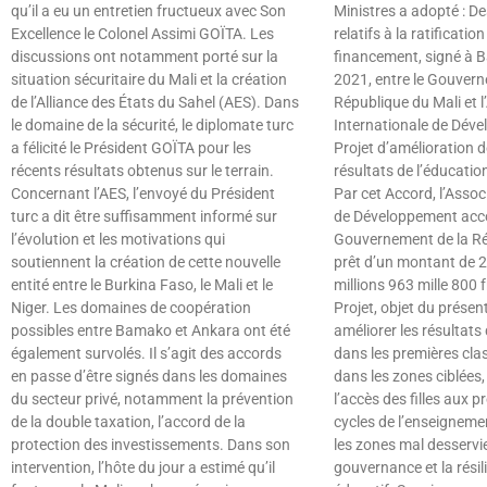
qu’il a eu un entretien fructueux avec Son
Ministres a adopté : De
Excellence le Colonel Assimi GOÏTA. Les
relatifs à la ratificatio
discussions ont notamment porté sur la
financement, signé à 
situation sécuritaire du Mali et la création
2021, entre le Gouvern
de l’Alliance des États du Sahel (AES). Dans
République du Mali et l
le domaine de la sécurité, le diplomate turc
Internationale de Déve
a félicité le Président GOÏTA pour les
Projet d’amélioration de
récents résultats obtenus sur le terrain.
résultats de l’éducatio
Concernant l’AES, l’envoyé du Président
Par cet Accord, l’Assoc
turc a dit être suffisamment informé sur
de Développement acc
l’évolution et les motivations qui
Gouvernement de la Ré
soutiennent la création de cette nouvelle
prêt d’un montant de 2
entité entre le Burkina Faso, le Mali et le
millions 963 mille 800 
Niger. Les domaines de coopération
Projet, objet du présen
possibles entre Bamako et Ankara ont été
améliorer les résultats
également survolés. Il s’agit des accords
dans les premières cla
en passe d’être signés dans les domaines
dans les zones ciblées
du secteur privé, notamment la prévention
l’accès des filles aux 
de la double taxation, l’accord de la
cycles de l’enseignem
protection des investissements. Dans son
les zones mal desservie
intervention, l’hôte du jour a estimé qu’il
gouvernance et la rési