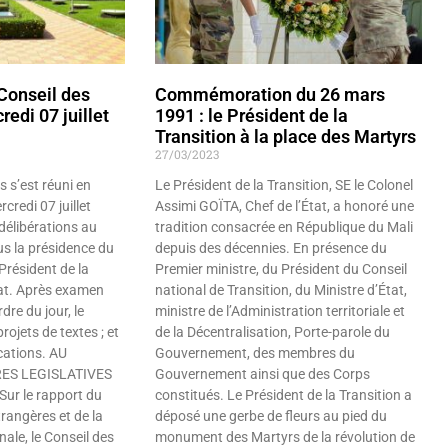
onseil des
Commémoration du 26 mars
edi 07 juillet
1991 : le Président de la
Transition à la place des Martyrs
27/03/2023
s s’est réuni en
Le Président de la Transition, SE le Colonel
rcredi 07 juillet
Assimi GOÏTA, Chef de l’État, a honoré une
délibérations au
tradition consacrée en République du Mali
s la présidence du
depuis des décennies. En présence du
Président de la
Premier ministre, du Président du Conseil
tat. Après examen
national de Transition, du Ministre d’État,
rdre du jour, le
ministre de l’Administration territoriale et
rojets de textes ; et
de la Décentralisation, Porte-parole du
ations. AU
Gouvernement, des membres du
ES LEGISLATIVES
Gouvernement ainsi que des Corps
r le rapport du
constitués. Le Président de la Transition a
trangères et de la
déposé une gerbe de fleurs au pied du
ale, le Conseil des
monument des Martyrs de la révolution de