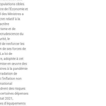
opulations cibles.
tre de l’Économie et
l des Ministres a
et relatif à la
actère
risme et de
 recrudescence du
rité, le
de renforcer les
n de ses forces de
La loi de
e, adoptée à cet
 mise en œuvre des
autres à la pandémie
gradation de
 l’inflation non
 national
ndrent des risques
e certaines dépenses
Etat 2021,
es d’équipements