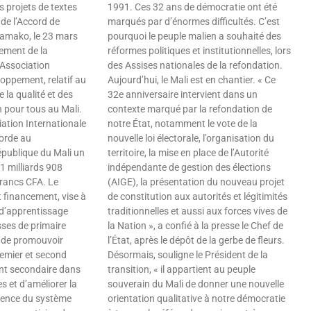
s projets de textes
1991. Ces 32 ans de démocratie ont été
n de l’Accord de
marqués par d’énormes difficultés. C’est
Bamako, le 23 mars
pourquoi le peuple malien a souhaité des
ement de la
réformes politiques et institutionnelles, lors
’Association
des Assises nationales de la refondation.
loppement, relatif au
Aujourd’hui, le Mali est en chantier. « Ce
 la qualité et des
32e anniversaire intervient dans un
n pour tous au Mali.
contexte marqué par la refondation de
iation Internationale
notre État, notamment le vote de la
orde au
nouvelle loi électorale, l’organisation du
publique du Mali un
territoire, la mise en place de l’Autorité
1 milliards 908
indépendante de gestion des élections
francs CFA. Le
(AIGE), la présentation du nouveau projet
t financement, vise à
de constitution aux autorités et légitimités
 d’apprentissage
traditionnelles et aussi aux forces vives de
sses de primaire
la Nation », a confié à la presse le Chef de
, de promouvoir
l’État, après le dépôt de la gerbe de fleurs.
premier et second
Désormais, souligne le Président de la
ent secondaire dans
transition, « il appartient au peuple
s et d’améliorer la
souverain du Mali de donner une nouvelle
lience du système
orientation qualitative à notre démocratie