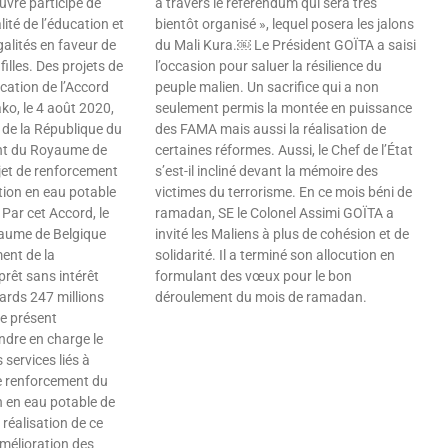
uvre participe de
à travers le référendum qui sera très
lité de l’éducation et
bientôt organisé », lequel posera les jalons
galités en faveur de
du Mali Kura.￼ Le Président GOÏTA a saisi
filles. Des projets de
l’occasion pour saluer la résilience du
fication de l’Accord
peuple malien. Un sacrifice qui a non
ko, le 4 août 2020,
seulement permis la montée en puissance
de la République du
des FAMA mais aussi la réalisation de
nt du Royaume de
certaines réformes. Aussi, le Chef de l’État
ojet de renforcement
s’est-il incliné devant la mémoire des
tion en eau potable
victimes du terrorisme. En ce mois béni de
 Par cet Accord, le
ramadan, SE le Colonel Assimi GOÏTA a
ume de Belgique
invité les Maliens à plus de cohésion et de
ent de la
solidarité. Il a terminé son allocution en
prêt sans intérêt
formulant des vœux pour le bon
ards 247 millions
déroulement du mois de ramadan.
Le présent
Lire »
ndre en charge le
 services liés à
de renforcement du
 en eau potable de
 réalisation de ce
amélioration des