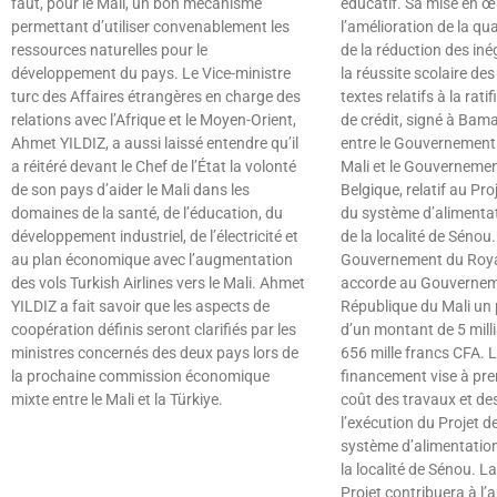
faut, pour le Mali, un bon mécanisme
éducatif. Sa mise en œ
permettant d’utiliser convenablement les
l’amélioration de la qua
ressources naturelles pour le
de la réduction des iné
développement du pays. Le Vice-ministre
la réussite scolaire des 
turc des Affaires étrangères en charge des
textes relatifs à la rati
relations avec l’Afrique et le Moyen-Orient,
de crédit, signé à Bama
Ahmet YILDIZ, a aussi laissé entendre qu’il
entre le Gouvernement 
a réitéré devant le Chef de l’État la volonté
Mali et le Gouverneme
de son pays d’aider le Mali dans les
Belgique, relatif au Pr
domaines de la santé, de l’éducation, du
du système d’alimenta
développement industriel, de l’électricité et
de la localité de Sénou.
au plan économique avec l’augmentation
Gouvernement du Roya
des vols Turkish Airlines vers le Mali. Ahmet
accorde au Gouvernem
YILDIZ a fait savoir que les aspects de
République du Mali un 
coopération définis seront clarifiés par les
d’un montant de 5 milli
ministres concernés des deux pays lors de
656 mille francs CFA. 
la prochaine commission économique
financement vise à pre
mixte entre le Mali et la Türkiye.
coût des travaux et des
l’exécution du Projet 
Lire »
système d’alimentation
la localité de Sénou. La
Projet contribuera à l’