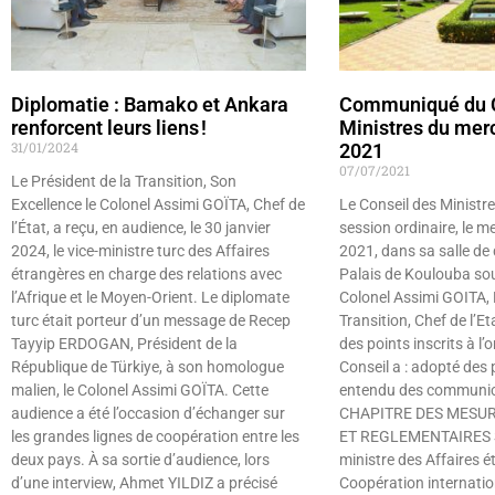
Diplomatie : Bamako et Ankara
Communiqué du C
renforcent leurs liens !
Ministres du mercr
31/01/2024
2021
07/07/2021
Le Président de la Transition, Son
Excellence le Colonel Assimi GOÏTA, Chef de
Le Conseil des Ministre
l’État, a reçu, en audience, le 30 janvier
session ordinaire, le me
2024, le vice-ministre turc des Affaires
2021, dans sa salle de 
étrangères en charge des relations avec
Palais de Koulouba sou
l’Afrique et le Moyen-Orient. Le diplomate
Colonel Assimi GOITA, 
turc était porteur d’un message de Recep
Transition, Chef de l’E
Tayyip ERDOGAN, Président de la
des points inscrits à l’o
République de Türkiye, à son homologue
Conseil a : adopté des p
malien, le Colonel Assimi GOÏTA. Cette
entendu des communic
audience a été l’occasion d’échanger sur
CHAPITRE DES MESUR
les grandes lignes de coopération entre les
ET REGLEMENTAIRES Su
deux pays. À sa sortie d’audience, lors
ministre des Affaires é
d’une interview, Ahmet YILDIZ a précisé
Coopération internation