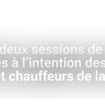
ENCE
HISTOIRE & SYMBOLES
A L’INTERNATIONAL
 deux sessions de
s à l’intention des
et chauffeurs de l