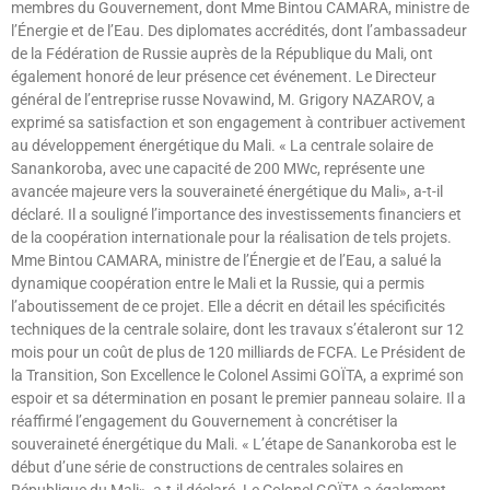
membres du Gouvernement, dont Mme Bintou CAMARA, ministre de
l’Énergie et de l’Eau. Des diplomates accrédités, dont l’ambassadeur
de la Fédération de Russie auprès de la République du Mali, ont
également honoré de leur présence cet événement. Le Directeur
général de l’entreprise russe Novawind, M. Grigory NAZAROV, a
exprimé sa satisfaction et son engagement à contribuer activement
au développement énergétique du Mali. « La centrale solaire de
Sanankoroba, avec une capacité de 200 MWc, représente une
avancée majeure vers la souveraineté énergétique du Mali», a-t-il
déclaré. Il a souligné l’importance des investissements financiers et
de la coopération internationale pour la réalisation de tels projets.
Mme Bintou CAMARA, ministre de l’Énergie et de l’Eau, a salué la
dynamique coopération entre le Mali et la Russie, qui a permis
l’aboutissement de ce projet. Elle a décrit en détail les spécificités
techniques de la centrale solaire, dont les travaux s’étaleront sur 12
mois pour un coût de plus de 120 milliards de FCFA. Le Président de
la Transition, Son Excellence le Colonel Assimi GOÏTA, a exprimé son
espoir et sa détermination en posant le premier panneau solaire. Il a
réaffirmé l’engagement du Gouvernement à concrétiser la
souveraineté énergétique du Mali. « L’étape de Sanankoroba est le
début d’une série de constructions de centrales solaires en
République du Mali», a-t-il déclaré. Le Colonel GOÏTA a également