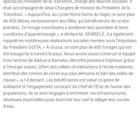
spécial du Président de la Transition, chargé des œuvres sociales. Il
était accompagné de deux Chargées de mission du Président de la
Transition. « Aujourd’hui, au Lycée Notre Dame du Niger, ce sont plus
de 900 élèves, exclusivement des filles, qui bénéficieront de ce don
précieux. Ce forage contribuera à améliorer leur quotidien et leurs
conditions d’apprentissage », a déclaré M. DEMBÉLÉ. Il a également
rappelé les nombreuses réalisations sociales menées sous l’impulsion
du Président GOÏTA. « À ce jour, ce sont plus de 400 forages qui ont
été inaugurés à travers le pays. Nous avons aussi construit et équipé
trois centres de dialyse à Bamako, électrifié plusieurs hôpitaux grâce
à l’énergie solaire, offert des milliers d’ordinateurs à l’école malienne,
distribué des tonnes de vivres aux plus démunis et bâti des salles de
classe », a-t-il déclaré. Les bénéficiaires ont salué ce geste de
solidarité et l’engagement constant du Chef de l’État en faveur des
populations. Ils se sont engagés à entretenir ces infrastructures,
devenues essentielles pour étancher leur soif et alléger leur corvée
d’eau.
Lire »