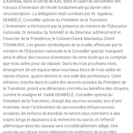
à Kambila, dans le cercle de Kati, dans le cadre du lancement des
travaux d’extension de l’école fondamentale qu’abrite cette
circonscription. La délégation était conduite par M. Aguibou
DEMBÉLÉ, Conseiller spécial du Président de la Transition.
L’événement a été honoré par la présence du ministre de l’Éducation
nationale, Dr Amadou Sy SAVANÉ et du Directeur administratif et
Financier de la Présidence, le Colonel Cheick Mamadou Chérif
TOUNKARA. Les gestes symboliques de la truelle, effectués par le
ministre de l’Éducation nationale et le Conseiller spécial, marquent
ainsi le début des travaux d’extension de cette école qui ne comptait
que trois salles pour six classes. Dans les trois prochains mois,
émergeront de cet espace deux nouveaux blocs de trois salles de
classe chacun, quatre latrines et une salle des professeurs. Cette
initiative, inscrite dans le cadre des œuvres sociales du Président de
la Transition, prend une dimension concrète au bénéfice des citoyens,
comme le souligne M. Habib DEMBÉLÉ, Conseiller spécial du
Président de la Transition, chargé des œuvres sociales, lors d’une
interview. Avec l’achèvement de ces nouvelles infrastructures
scolaires, les enfants de Kambila ne seront plus contraints à des
trajets longs et épuisants à la recherche du savoir, et l’effectif
pléthorique dans les classes sera considérablement allégé. Une
avancée qui réjouit particulièrement les habitants de la localité,