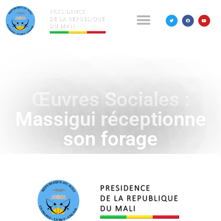
Œuvres Sociales :
Massigui réceptionne
son forage