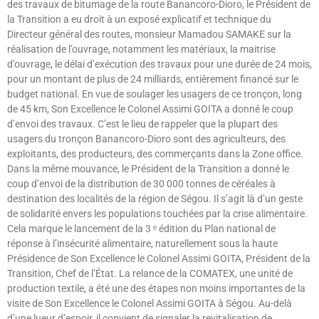
des travaux de bitumage de la route Banancoro-Dioro, le Président de
la Transition a eu droit à un exposé explicatif et technique du
Directeur général des routes, monsieur Mamadou SAMAKE sur la
réalisation de l’ouvrage, notamment les matériaux, la maitrise
d’ouvrage, le délai d’exécution des travaux pour une durée de 24 mois,
pour un montant de plus de 24 milliards, entièrement financé sur le
budget national. En vue de soulager les usagers de ce tronçon, long
de 45 km, Son Excellence le Colonel Assimi GOITA a donné le coup
d’envoi des travaux. C’est le lieu de rappeler que la plupart des
usagers du tronçon Banancoro-Dioro sont des agriculteurs, des
exploitants, des producteurs, des commerçants dans la Zone office.
Dans la même mouvance, le Président de la Transition a donné le
coup d’envoi de la distribution de 30 000 tonnes de céréales à
destination des localités de la région de Ségou. Il s’agit là d’un geste
de solidarité envers les populations touchées par la crise alimentaire.
Cela marque le lancement de la 3 ᵉ édition du Plan national de
réponse à l’insécurité alimentaire, naturellement sous la haute
Présidence de Son Excellence le Colonel Assimi GOITA, Président de la
Transition, Chef de l’État. La relance de la COMATEX, une unité de
production textile, a été une des étapes non moins importantes de la
visite de Son Excellence le Colonel Assimi GOITA à Ségou. Au-delà
d’une lueur d’espoir, il convient de signaler la revitalisation de