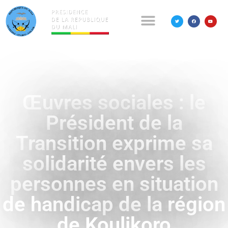
Œuvres sociales : le
Président de la
Transition exprime sa
solidarité envers les
personnes en situation
de handicap de la région
de Koulikoro