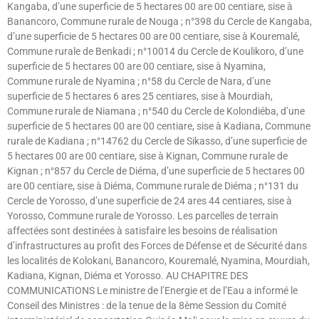
Kangaba, d’une superficie de 5 hectares 00 are 00 centiare, sise à
Banancoro, Commune rurale de Nouga ; n°398 du Cercle de Kangaba,
d’une superficie de 5 hectares 00 are 00 centiare, sise à Kouremalé,
Commune rurale de Benkadi ; n°10014 du Cercle de Koulikoro, d’une
superficie de 5 hectares 00 are 00 centiare, sise à Nyamina,
Commune rurale de Nyamina ; n°58 du Cercle de Nara, d’une
superficie de 5 hectares 6 ares 25 centiares, sise à Mourdiah,
Commune rurale de Niamana ; n°540 du Cercle de Kolondiéba, d’une
superficie de 5 hectares 00 are 00 centiare, sise à Kadiana, Commune
rurale de Kadiana ; n°14762 du Cercle de Sikasso, d’une superficie de
5 hectares 00 are 00 centiare, sise à Kignan, Commune rurale de
Kignan ; n°857 du Cercle de Diéma, d’une superficie de 5 hectares 00
are 00 centiare, sise à Diéma, Commune rurale de Diéma ; n°131 du
Cercle de Yorosso, d’une superficie de 24 ares 44 centiares, sise à
Yorosso, Commune rurale de Yorosso. Les parcelles de terrain
affectées sont destinées à satisfaire les besoins de réalisation
d’infrastructures au profit des Forces de Défense et de Sécurité dans
les localités de Kolokani, Banancoro, Kouremalé, Nyamina, Mourdiah,
Kadiana, Kignan, Diéma et Yorosso. AU CHAPITRE DES
COMMUNICATIONS Le ministre de l’Energie et de l’Eau a informé le
Conseil des Ministres : de la tenue de la 8ème Session du Comité