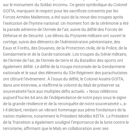
sur le monument du Soldat inconnu. Ce geste symbolique du Colonel
GOÏTA, marquant le respect pour les sacrifices consentis par les
Forces Armées Maliennes, a été suivi de la revue des troupes après
l’exécution de l’hymne national. Un moment fort de la cérémonie a été
la parade aérienne de l’Armée de l’air, suivie du défilé des Forces de
Défense et de Sécurité. Les élèves du Prytanée militaire ont ouvert le
cortège, suivis des éléments de l’Administration pénitentiaire, des
Eaux et Forêts, des Douanes, de la Protection civile, de la Police, de la
Gendarmerie et de la Garde nationale. Les troupes du Génie militaire,
de l’Armée de l’air, de l’Armée de terre et du Bataillon des sports ont
également défilé. Le défilé de la troupe motorisée de la Gendarmerie
nationale et le saut des éléments du 33e Régiment des parachutistes
ont clôturé l’événement. À l’issue du défilé, le Colonel Assimi GOÏTA,
dans une interview, a réaffirmé la volonté du Mali de préserver sa
souveraineté face aux multiples défis actuels. « Nous célébrons
aujourd’hui les 64 ans de l’indépendance de notre pays sous le signe
de la grande résilience et de la reconquête de notre souveraineté », a-
t-il déclaré, rendant un vibrant hommage aux pères fondateurs de la
nation malienne, notamment le Président Modibo KEÏTA. Le Président
de la Transition a également souligné l’importance de la lutte contre le
terrorisme, affirmant que le Mali, en collaboration avec ses