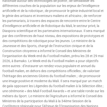
nationale autour des technologies de pointe ; de sensibiliser les
différentes couches de la population sur les enjeux de l’intelligence
artificielle et de la robotique ; de promouvoir le génie industriel local et
le génie des artisans et inventeurs maliens et africains ; de renforcer
les partenariats, à travers des espaces de rencontre entre le Centre
d’Intelligence artificielle et de Robotique du Mali, le secteur privé, la
Diaspora scientifique et les partenaires internationaux. Il sera marqué
par des conférences de haut niveau, des expositions de prototypes et
des compétitions de robotique pour les jeunes. Le ministre de la
Jeunesse et des Sports, chargé de l’Instruction civique et de la
Construction citoyenne a informé le Conseil des Ministres de
l’organisation du Week-end du Football malien, prévu les 28 et 29 mai
2026, à Bamako. Le Week-end du Football malien a pour objectifs
entre autres : d’instaurer un rendez-vous populaire et annuel du
football malien, en dehors des compétitions officielles ; de valoriser
l’héritage des anciennes Gloires du football malien ; -de promouvoir
une image positive et moderne du Mali. Il sera marqué par un match
de gala opposant les Légendes du football malien à la Sélection élite ;
une cérémonie « des Mali Football Awards » et une table ronde sur les
métiers du Sport. Le ministre de l’Agriculture a informé le Conseil des
Ministres de la participation du Mali à la 34ème Session de la
Conférence régionale pour l’Afrique de l’Organisation des Nations