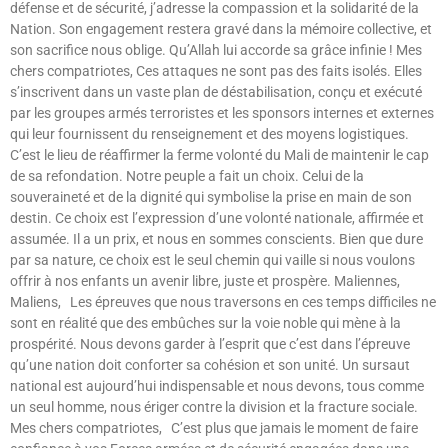
défense et de sécurité, j’adresse la compassion et la solidarité de la
Nation. Son engagement restera gravé dans la mémoire collective, et
son sacrifice nous oblige. Qu’Allah lui accorde sa grâce infinie ! Mes
chers compatriotes, Ces attaques ne sont pas des faits isolés. Elles
s’inscrivent dans un vaste plan de déstabilisation, conçu et exécuté
par les groupes armés terroristes et les sponsors internes et externes
qui leur fournissent du renseignement et des moyens logistiques.
C’est le lieu de réaffirmer la ferme volonté du Mali de maintenir le cap
de sa refondation. Notre peuple a fait un choix. Celui de la
souveraineté et de la dignité qui symbolise la prise en main de son
destin. Ce choix est l’expression d’une volonté nationale, affirmée et
assumée. Il a un prix, et nous en sommes conscients. Bien que dure
par sa nature, ce choix est le seul chemin qui vaille si nous voulons
offrir à nos enfants un avenir libre, juste et prospère. Maliennes,
Maliens, Les épreuves que nous traversons en ces temps difficiles ne
sont en réalité que des embûches sur la voie noble qui mène à la
prospérité. Nous devons garder à l’esprit que c’est dans l’épreuve
qu’une nation doit conforter sa cohésion et son unité. Un sursaut
national est aujourd’hui indispensable et nous devons, tous comme
un seul homme, nous ériger contre la division et la fracture sociale.
Mes chers compatriotes, C’est plus que jamais le moment de faire