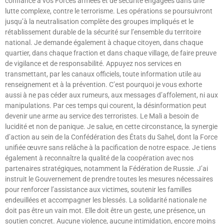
confiance à vos Forces armées et de sécurité engagées dans une
lutte complexe, contre le terrorisme. Les opérations se poursuivront
jusqu’à la neutralisation complète des groupes impliqués et le
rétablissement durable de la sécurité sur l’ensemble du territoire
national. Je demande également à chaque citoyen, dans chaque
quartier, dans chaque fraction et dans chaque village, de faire preuve
de vigilance et de responsabilité. Appuyez nos services en
transmettant, par les canaux officiels, toute information utile au
renseignement et à la prévention. C’est pourquoi je vous exhorte
aussi à ne pas céder aux rumeurs, aux messages d’affolement, ni aux
manipulations. Par ces temps qui courent, la désinformation peut
devenir une arme au service des terroristes. Le Mali a besoin de
lucidité et non de panique. Je salue, en cette circonstance, la synergie
d’action au sein de la Confédération des États du Sahel, dont la Force
unifiée œuvre sans relâche à la pacification de notre espace. Je tiens
également à reconnaître la qualité de la coopération avec nos
partenaires stratégiques, notamment la Fédération de Russie. J’ai
instruit le Gouvernement de prendre toutes les mesures nécessaires
pour renforcer l’assistance aux victimes, soutenir les familles
endeuillées et accompagner les blessés. La solidarité nationale ne
doit pas être un vain mot. Elle doit être un geste, une présence, un
soutien concret. Aucune violence, aucune intimidation, encore moins