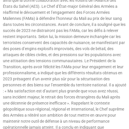
ainsi que la bonne collaboration avec les voisins de l’Alliance des
États du Sahel (AES). Le Chef d’État-major Général des Armées a
réaffirmé le dévouement et l’engagement des Forces Armées
Maliennes (FAMa) à défendre l’honneur du Mali au prix de leur sang
dans toutes les circonstances. Avant de conclure, il a souligné que les
succès de 2023 ne distrairont pas les FAMa, car les défis à relever
restent importants. Selon lui, la mission demeure inchangée car les
terroristes conservent des capacités de nuisance, se manifestant par
des poses d’engins explosifs improvisés, des vols de bétail, des
attaques de cibles civiles, et des pressions sur les populations avec
une attisation des tensions communautaires. Le Président de la
Transition, après avoir félicité les FAMa pour leur engagement et leur
professionnalisme, a indiqué que les différents résultats obtenus en
2023 présagent d’un avenir plus sûr pour la sécurisation des
personnes et des biens sur l’ensemble du territoire national. Il a ajouté
: « Ma satisfaction est d’autant plus grande que vous avez réussi,
sans incident majeur, le retrait des forces étrangères du Mali après
une décennie de présence inefficace ». Rappelant le contexte
géopolitique sous-régional, régional et international, le Chef suprême
des Armées a réitéré son ambition de tout mettre en œuvre pour
maintenir notre outil de défense à un niveau de performance
opérationnelle jamais atteint. Il a conclu en indiquant que