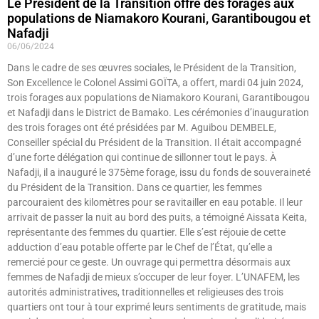
Le Président de la Transition offre des forages aux
populations de Niamakoro Kourani, Garantibougou et
Nafadji
06/06/2024
Dans le cadre de ses œuvres sociales, le Président de la Transition,
Son Excellence le Colonel Assimi GOÏTA, a offert, mardi 04 juin 2024,
trois forages aux populations de Niamakoro Kourani, Garantibougou
et Nafadji dans le District de Bamako. Les cérémonies d’inauguration
des trois forages ont été présidées par M. Aguibou DEMBELE,
Conseiller spécial du Président de la Transition. Il était accompagné
d’une forte délégation qui continue de sillonner tout le pays. À
Nafadji, il a inauguré le 375ème forage, issu du fonds de souveraineté
du Président de la Transition. Dans ce quartier, les femmes
parcouraient des kilomètres pour se ravitailler en eau potable. Il leur
arrivait de passer la nuit au bord des puits, a témoigné Aissata Keita,
représentante des femmes du quartier. Elle s’est réjouie de cette
adduction d’eau potable offerte par le Chef de l’État, qu’elle a
remercié pour ce geste. Un ouvrage qui permettra désormais aux
femmes de Nafadji de mieux s’occuper de leur foyer. L’UNAFEM, les
autorités administratives, traditionnelles et religieuses des trois
quartiers ont tour à tour exprimé leurs sentiments de gratitude, mais