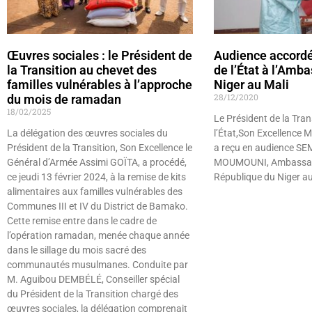
Œuvres sociales : le Président de
Audience accordé
la Transition au chevet des
de l’État à l’Amb
familles vulnérables à l’approche
Niger au Mali
28/12/2020
du mois de ramadan
18/02/2025
Le Président de la Tran
La délégation des œuvres sociales du
l’État,Son Excellence 
Président de la Transition, Son Excellence le
a reçu en audience 
Général d’Armée Assimi GOÏTA, a procédé,
MOUMOUNI, Ambassad
ce jeudi 13 février 2024, à la remise de kits
République du Niger au
alimentaires aux familles vulnérables des
Lire »
Communes III et IV du District de Bamako.
Cette remise entre dans le cadre de
l’opération ramadan, menée chaque année
dans le sillage du mois sacré des
communautés musulmanes. Conduite par
M. Aguibou DEMBÉLÉ, Conseiller spécial
du Président de la Transition chargé des
œuvres sociales, la délégation comprenait