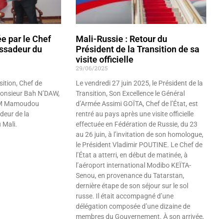
e par le Chef
Mali-Russie : Retour du
assadeur du
Président de la Transition de sa
visite officielle
29/06/2025
sition, Chef de
Le vendredi 27 juin 2025, le Président de la
Monsieur Bah N’DAW,
Transition, Son Excellence le Général
SEM Mamoudou
d’Armée Assimi GOÏTA, Chef de l’État, est
eur de la
rentré au pays après une visite officielle
 Mali.
effectuée en Fédération de Russie, du 23
au 26 juin, à l’invitation de son homologue,
le Président Vladimir POUTINE. Le Chef de
l’État a atterri, en début de matinée, à
l’aéroport international Modibo KEÏTA-
Senou, en provenance du Tatarstan,
dernière étape de son séjour sur le sol
russe. Il était accompagné d’une
délégation composée d’une dizaine de
membres du Gouvernement. À son arrivée,