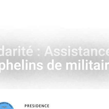
ENCE
HISTOIRE & SYMBOLES
A L’INTERNATIONAL
darité : Assistan
phelins de militai