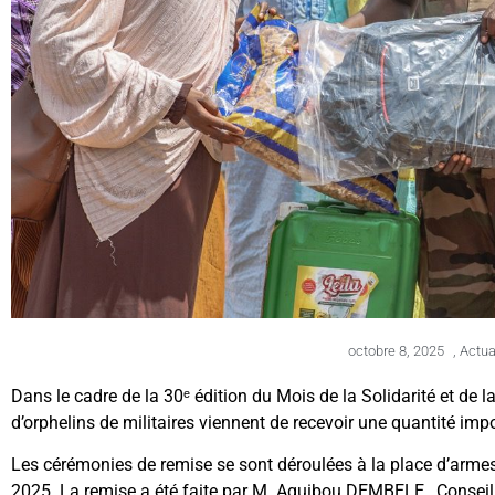
octobre 8, 2025
,
Actua
Dans le cadre de la 30ᵉ édition du Mois de la Solidarité et de l
d’orphelins de militaires viennent de recevoir une quantité impo
Les cérémonies de remise se sont déroulées à la place d’armes 
2025. La remise a été faite par M. Aguibou DEMBELE, Conseille