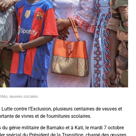
lités
,
œuvres sociales
a Lutte contre l’Exclusion, plusieurs centaines de veuves et
rtante de vivres et de fournitures scolaires.
du génie militaire de Bamako et à Kati, le mardi 7 octobre
r spécial du Président de la Transition, chargé des œuvres