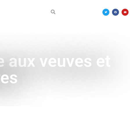
DÉCOUVRIR LE MALI
ce aux veuves et
res