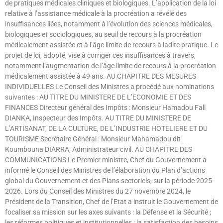
de pratiques médicales cliniques et biologiques. L’application de la loi
relative à l’assistance médicale à la procréation a révélé des
insuffisances liées, notamment à l’évolution des sciences médicales,
biologiques et sociologiques, au seuil de recours à la procréation
médicalement assistée et à l’âge limite de recours à ladite pratique. Le
projet de loi, adopté, vise à corriger ces insuffisances à travers,
notamment l’augmentation de l’âge limite de recours à la procréation
médicalement assistée à 49 ans. AU CHAPITRE DES MESURES
INDIVIDUELLES Le Conseil des Ministres a procédé aux nominations
suivantes : AU TITRE DU MINISTERE DE L’ECONOMIE ET DES
FINANCES Directeur général des Impôts : Monsieur Hamadou Fall
DIANKA, Inspecteur des Impôts. AU TITRE DU MINISTERE DE
L’ARTISANAT, DE LA CULTURE, DE L’INDUSTRIE HOTELIERE ET DU
TOURISME Secrétaire Général : Monsieur Mahamadou dit
Koumbouna DIARRA, Administrateur civil. AU CHAPITRE DES
COMMUNICATIONS Le Premier ministre, Chef du Gouvernement a
informé le Conseil des Ministres de l’élaboration du Plan d’actions
global du Gouvernement et des Plans sectoriels, sur la période 2025-
2026. Lors du Conseil des Ministres du 27 novembre 2024, le
Président de la Transition, Chef de l’Etat a instruit le Gouvernement de
focaliser sa mission sur les axes suivants : la Défense et la Sécurité ;
les réformes politiques et institutionnelles ; la satisfaction des besoins