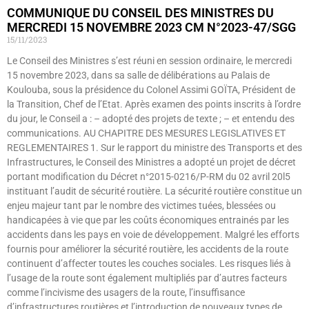
COMMUNIQUE DU CONSEIL DES MINISTRES DU
MERCREDI 15 NOVEMBRE 2023 CM N°2023-47/SGG
15/11/2023
Le Conseil des Ministres s’est réuni en session ordinaire, le mercredi
15 novembre 2023, dans sa salle de délibérations au Palais de
Koulouba, sous la présidence du Colonel Assimi GOÏTA, Président de
la Transition, Chef de l’Etat. Après examen des points inscrits à l’ordre
du jour, le Conseil a : – adopté des projets de texte ; – et entendu des
communications. AU CHAPITRE DES MESURES LEGISLATIVES ET
REGLEMENTAIRES 1. Sur le rapport du ministre des Transports et des
Infrastructures, le Conseil des Ministres a adopté un projet de décret
portant modification du Décret n°2015-0216/P-RM du 02 avril 20l5
instituant l’audit de sécurité routière. La sécurité routière constitue un
enjeu majeur tant par le nombre des victimes tuées, blessées ou
handicapées à vie que par les coûts économiques entrainés par les
accidents dans les pays en voie de développement. Malgré les efforts
fournis pour améliorer la sécurité routière, les accidents de la route
continuent d’affecter toutes les couches sociales. Les risques liés à
l’usage de la route sont également multipliés par d’autres facteurs
comme l’incivisme des usagers de la route, l’insuffisance
d’infrastructures routières et l’introduction de nouveaux types de