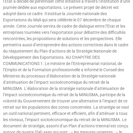
l’Etat a décidé de pérenniser cette initiative à travers l’institution d’une
journée dédiée aux exportations. Le présent projet de décret est
adopté dans ce cadre. Il institue la Journée nationale des
Exportations du Mali qui sera célébrée le 07 décembre de chaque
année. Cette Journée servira de cadre de dialogue entre l’Etat et les
entreprises tournées vers l’exportation pour débattre des difficultés
rencontrées, les propositions de solutions et les perspectives. Elle
permettra aussi d’entreprendre des actions correctives dans le cadre
du réajustement du Plan d’actions de la Stratégie Nationale de
Développement des Exportations. AU CHAPITRE DES
COMMUNICATIONS 1. Le ministre de l’Entreprenariat national, de
l’Emploi et de la Formation professionnelle a informé le Conseil des
Ministres du processus d’élaboration de la Stratégie nationale
d’atténuation de l’impact socioéconomique du retrait de la
MINUSMA. L’élaboration de la stratégie nationale d’atténuation de
l’impact socioéconomique du retrait de la MINUSMA, participe de la
volonté du Gouvernement de trouver une alternative à l’impact de ce
retrait sur les populations des zones concernées. La stratégie se veut
un outil national pertinent, efficace et efficient, afin d’atténuer à tous
les niveaux, l’impact socioéconomique du retrait de la MINUSMA. Le
document de stratégie, assorti d’un Plan d’actions triennal est conçu
autour de quatre (04) axes qui sont : – les mesures urgentes ; – le