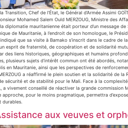
a Transition, Chef de l’État, le Général d’Armée Assimi GO
onsieur Mohamed Salem Ould MERZOUG, Ministre des Affair
de la diplomatie mauritanienne était porteur d’un message
ue de Mauritanie, à l’endroit de son homologue, le Présiden
 a indiqué que sa visite à Bamako s’inscrit dans le cadre de
 esprit de fraternité, de coopération et de solidarité mutuell
r des liens historiques, géographiques et humains profonds,
, plusieurs sujets d’intérêt commun ont été abordés, not
lis en Mauritanie, ainsi que les perspectives de renforceme
ZOUG a réaffirmé le plein soutien et la solidarité de la 
sécurité et de stabilité pour le Mali. Face à la complexité 
, a vivement conseillé de réactiver la grande commission Ma
te approche, pour le moins pragmatique, permettra d’expos
t durables.
 Assistance aux veuves et orphe