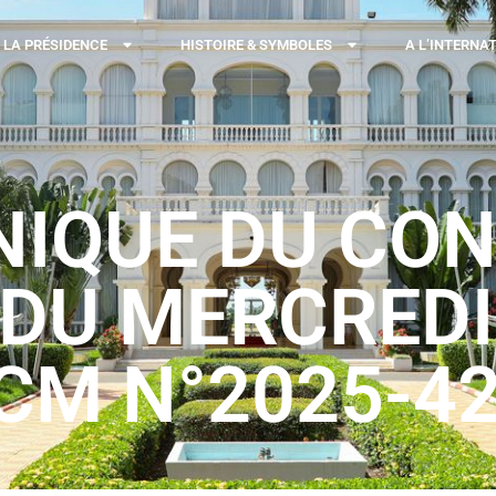
LA PRÉSIDENCE
HISTOIRE & SYMBOLES
A L’INTERNA
QUE DU CON
 DU MERCREDI
CM N°2025-4