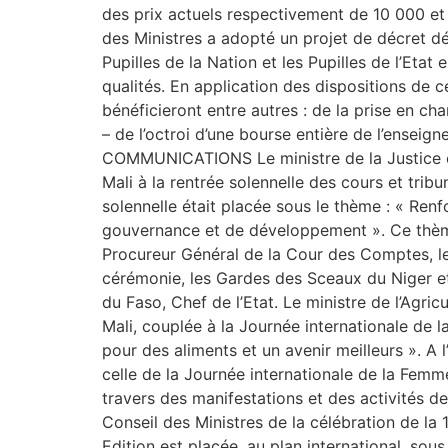
des prix actuels respectivement de 10 000 et
des Ministres a adopté un projet de décret d
Pupilles de la Nation et les Pupilles de l’Eta
qualités. En application des dispositions de c
bénéficieront entre autres : de la prise en cha
– de l’octroi d’une bourse entière de l’ense
COMMUNICATIONS Le ministre de la Justice et
Mali à la rentrée solennelle des cours et trib
solennelle était placée sous le thème : « Renf
gouvernance et de développement ». Ce thème 
Procureur Général de la Cour des Comptes, le
cérémonie, les Gardes des Sceaux du Niger e
du Faso, Chef de l’Etat. Le ministre de l’Agri
Mali, couplée à la Journée internationale de 
pour des aliments et un avenir meilleurs ». A 
celle de la Journée internationale de la Femm
travers des manifestations et des activités de
Conseil des Ministres de la célébration de la 
Edition est placée, au plan international, sous 