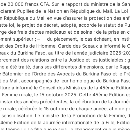
 de 20 000 francs CFA. Sur le rapport du ministre de la San
éclarant Pupilles de la Nation en République du Mali. La Lo
t en République du Mali en vue d’assurer la protection des e
ette loi, le projet de décret, adopté, accorde le statut de P
rge des frais d’actes médicaux et de soins ; de la prise en c
ignement supérieur ; – du placement, le cas échéant, en ins
 des Droits de l’Homme, Garde des Sceaux a informé le Con
unaux du Burkina Faso, au titre de l’année judiciaire 2025-2
orcement des relations entre la Justice et les justiciables 
a été traité, dans ses différentes dimensions, par le Rapp
 Bâtonnier de l’Ordre des Avocats du Burkina Faso et le Pr
t du Mali, accompagnés de leur homologue du Burkina Faso,
culture a informé le Conseil des Ministres de la 45ème Editi
la Femme rurale, le 15 octobre 2025. Cette 45ème Edition e
l’instar des années précédentes, la célébration de la Journ
e rurale, célébrée le 15 octobre de chaque année, afin de p
 sensibilisation. Le ministre de la Promotion de la Femme, de
14ème Edition de la Journée internationale de la Fille, Edi
le thème : « La fille que je suis, le changement que je mène :