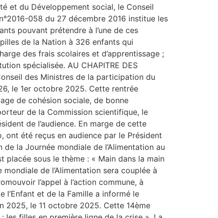
té et du Développement social, le Conseil
i n°2016-058 du 27 décembre 2016 institue les
nfants pouvant prétendre à l’une de ces
upilles de la Nation à 326 enfants qui
harge des frais scolaires et d’apprentissage ;
titution spécialisée. AU CHAPITRE DES
seil des Ministres de la participation du
026, le 1er octobre 2025. Cette rentrée
: gage de cohésion sociale, de bonne
orteur de la Commission scientifique, le
ésident de l’audience. En marge de cette
 ont été reçus en audience par le Président
on de la Journée mondiale de l’Alimentation au
st placée sous le thème : « Main dans la main
ée mondiale de l’Alimentation sera couplée à
romouvoir l’appel à l’action commune, à
 l’Enfant et de la Famille a informé le
tion 2025, le 11 octobre 2025. Cette 14ème
 les filles en première ligne de la crise ». La