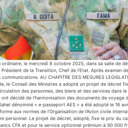
n ordinaire, le mercredi 8 octobre 2025, dans sa salle de dé
ésident de la Transition, Chef de l’Etat. Après examen des p
u des communications. AU CHAPITRE DES MESURES LEGISLA
vile, le Conseil des Ministres a adopté un projet de décret f
 circulation des personnes, des biens et des services dans le
l ont décidé de l’harmonisation des documents de voyage d
Sahel dénommé « e-passeport AES » a été adopté le 18 avri
orme aux normes de l’Organisation de l’Avion civile inter
e personnel. Le projet de décret, adopté, fixe le prix du c
francs CFA et pour le service optionnel prémium à 90 000 f