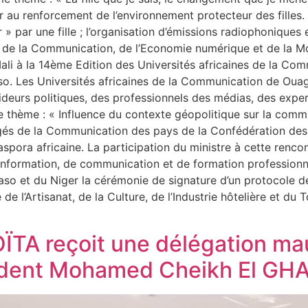
 au renforcement de l’environnement protecteur des filles. 
» par une fille ; l’organisation d’émissions radiophoniques et
e de la Communication, de l’Economie numérique et de la Mod
 Mali à la 14ème Edition des Universités africaines de la 
. Les Universités africaines de la Communication de Oua
eurs politiques, des professionnels des médias, des exper
le thème : « Influence du contexte géopolitique sur la comm
rgés de la Communication des pays de la Confédération des E
spora africaine. La participation du ministre à cette renco
’information, de communication et de formation professionn
o et du Niger la cérémonie de signature d’un protocole de 
e l’Artisanat, de la Culture, de l’Industrie hôtelière et du 
OÏTA reçoit une délégation ma
sident Mohamed Cheikh El G