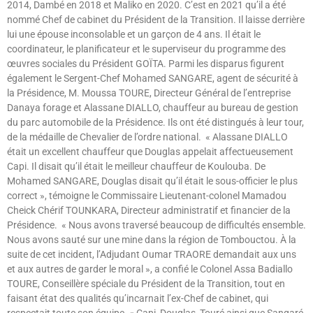
2014, Dambé en 2018 et Maliko en 2020. C’est en 2021 qu’il a été
nommé Chef de cabinet du Président de la Transition. Il laisse derrière
lui une épouse inconsolable et un garçon de 4 ans. Il était le
coordinateur, le planificateur et le superviseur du programme des
œuvres sociales du Président GOÏTA. Parmi les disparus figurent
également le Sergent-Chef Mohamed SANGARE, agent de sécurité à
la Présidence, M. Moussa TOURE, Directeur Général de l’entreprise
Danaya forage et Alassane DIALLO, chauffeur au bureau de gestion
du parc automobile de la Présidence. Ils ont été distingués à leur tour,
de la médaille de Chevalier de l’ordre national. « Alassane DIALLO
était un excellent chauffeur que Douglas appelait affectueusement
Capi. Il disait qu’il était le meilleur chauffeur de Koulouba. De
Mohamed SANGARE, Douglas disait qu’il était le sous-officier le plus
correct », témoigne le Commissaire Lieutenant-colonel Mamadou
Cheick Chérif TOUNKARA, Directeur administratif et financier de la
Présidence. « Nous avons traversé beaucoup de difficultés ensemble.
Nous avons sauté sur une mine dans la région de Tombouctou. À la
suite de cet incident, l’Adjudant Oumar TRAORE demandait aux uns
et aux autres de garder le moral », a confié le Colonel Assa Badiallo
TOURE, Conseillère spéciale du Président de la Transition, tout en
faisant état des qualités qu’incarnait l’ex-Chef de cabinet, qui