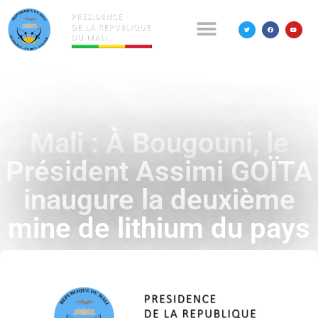
Mali : À Bougouni, le
Président Assimi GOÏTA
inaugure la deuxième
mine de lithium du pays