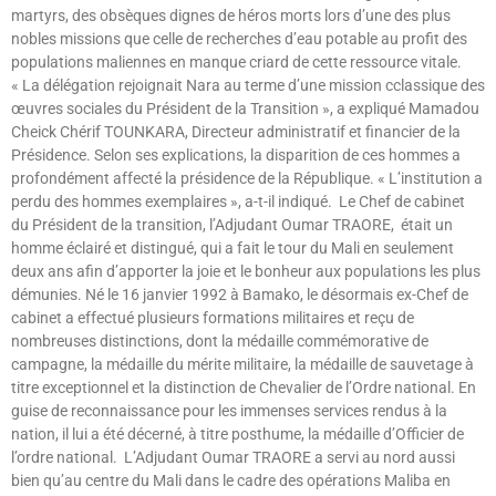
martyrs, des obsèques dignes de héros morts lors d’une des plus
nobles missions que celle de recherches d’eau potable au profit des
populations maliennes en manque criard de cette ressource vitale.
« La délégation rejoignait Nara au terme d’une mission cclassique des
œuvres sociales du Président de la Transition », a expliqué Mamadou
Cheick Chérif TOUNKARA, Directeur administratif et financier de la
Présidence. Selon ses explications, la disparition de ces hommes a
profondément affecté la présidence de la République. « L’institution a
perdu des hommes exemplaires », a-t-il indiqué. Le Chef de cabinet
du Président de la transition, l’Adjudant Oumar TRAORE, était un
homme éclairé et distingué, qui a fait le tour du Mali en seulement
deux ans afin d’apporter la joie et le bonheur aux populations les plus
démunies. Né le 16 janvier 1992 à Bamako, le désormais ex-Chef de
cabinet a effectué plusieurs formations militaires et reçu de
nombreuses distinctions, dont la médaille commémorative de
campagne, la médaille du mérite militaire, la médaille de sauvetage à
titre exceptionnel et la distinction de Chevalier de l’Ordre national. En
guise de reconnaissance pour les immenses services rendus à la
nation, il lui a été décerné, à titre posthume, la médaille d’Officier de
l’ordre national. L’Adjudant Oumar TRAORE a servi au nord aussi
bien qu’au centre du Mali dans le cadre des opérations Maliba en