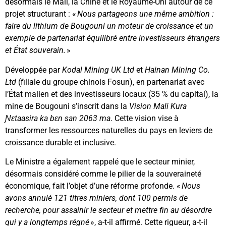
désormais le Mali, la Chine et le Royaume-Uni autour de ce
projet structurant : «
Nous partageons une même ambition :
faire du lithium de Bougouni un moteur de croissance et un
exemple de partenariat équilibré entre investisseurs étrangers
et État souverain.
»
Développée par
Kodal Mining UK Ltd
et
Hainan Mining Co.
Ltd
(filiale du groupe chinois Fosun), en partenariat avec
l’État malien et des investisseurs locaux (35 % du capital), la
mine de Bougouni s’inscrit dans la
Vision Mali Kura
Ɲɛtaasira ka bɛn san 2063 ma
. Cette vision vise à
transformer les ressources naturelles du pays en leviers de
croissance durable et inclusive.
Le Ministre a également rappelé que le secteur minier,
désormais considéré comme le pilier de la souveraineté
économique, fait l’objet d’une réforme profonde. «
Nous
avons annulé 121 titres miniers, dont 100 permis de
recherche, pour assainir le secteur et mettre fin au désordre
qui y a longtemps régné
», a-t-il affirmé. Cette rigueur, a-t-il