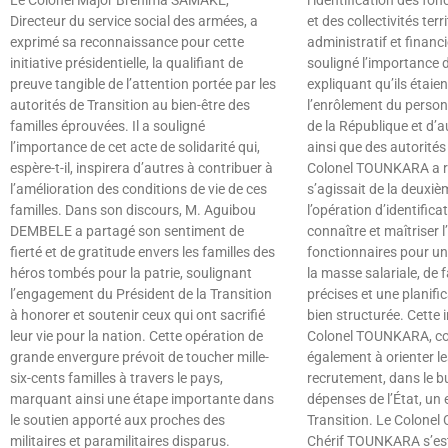
Le Colonel Major Bréhima SAMAKE,
l’identification des fon
Directeur du service social des armées, a
et des collectivités terr
exprimé sa reconnaissance pour cette
administratif et financ
initiative présidentielle, la qualifiant de
souligné l’importance d
preuve tangible de l’attention portée par les
expliquant qu’ils étaien
autorités de Transition au bien-être des
l’enrôlement du person
familles éprouvées. Il a souligné
de la République et d’au
l’importance de cet acte de solidarité qui,
ainsi que des autorité
espère-t-il, inspirera d’autres à contribuer à
Colonel TOUNKARA a ra
l’amélioration des conditions de vie de ces
s’agissait de la deuxi
familles. Dans son discours, M. Aguibou
l’opération d’identifica
DEMBELE a partagé son sentiment de
connaître et maîtriser l’
fierté et de gratitude envers les familles des
fonctionnaires pour un
héros tombés pour la patrie, soulignant
la masse salariale, de f
l’engagement du Président de la Transition
précises et une planific
à honorer et soutenir ceux qui ont sacrifié
bien structurée. Cette in
leur vie pour la nation. Cette opération de
Colonel TOUNKARA, co
grande envergure prévoit de toucher mille-
également à orienter l
six-cents familles à travers le pays,
recrutement, dans le bu
marquant ainsi une étape importante dans
dépenses de l’État, un 
le soutien apporté aux proches des
Transition. Le Colone
militaires et paramilitaires disparus.
Chérif TOUNKARA s’est