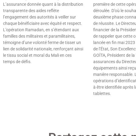
L’assurance donnée quant à la distribution
première de cette opéra
transparente des aides reflète
déroulée. D’où le souhai
l’engagement des autorités à veiller sur
deuxième phase connaî
chaque bénéficiaire avec équité et respect.
de réussite. Le Directeu
L’opération Ramadan, en s’étendant aux
financier de la Présid
familles des militaires et paramilitaires,
de rappeler que cette o
témoigne d’une volonté ferme de tisser un
lancée en fin mai 2023
lien de solidarité nationale, renforçant ainsi
de l’État, Son Excellenc
le tissu social et moral du Mali en ces
GOÏTA, Président de la 
temps de défis.
assurances du Directeur
équipements ainsi reçus
Lire »
manière responsable. L
opérations d’identifica
à être identifiée après 
tablettes.
Lire »