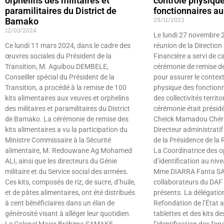
orphelins des militaires et
contrôle physiqu
paramilitaires du District de
fonctionnaires au
29/11/2023
Bamako
12/03/2024
Le lundi 27 novembre 20
Ce lundi 11 mars 2024, dans le cadre des
réunion de la Direction
œuvres sociales du Président de la
Financière a servi de c
Transition, M. Aguibou DEMBELE,
cérémonie de remise de 
Conseiller spécial du Président de la
pour assurer le contex
Transition, a procédé à la remise de 100
physique des fonctionna
kits alimentaires aux veuves et orphelins
des collectivités territo
des militaires et paramilitaires du District
cérémonie était présidé
de Bamako. La cérémonie de remise des
Cheick Mamadou Chér
kits alimentaires a vu la participation du
Directeur administratif
Ministre Commissaire à la Sécurité
de la Présidence de la 
alimentaire, M. Redouwane Ag Mohamed
La Coordinatrice des o
ALI, ainsi que les directeurs du Génie
d’identification au nive
militaire et du Service social des armées.
Mme DIARRA Fanta SAM
Ces kits, composés de riz, de sucre, d’huile,
collaborateurs du DAF
et de pâtes alimentaires, ont été distribués
présents. La délégation
à cent bénéficiaires dans un élan de
Refondation de l’État 
générosité visant à alléger leur quotidien.
tablettes et des kits de