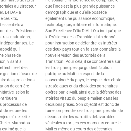
ctionnaires de l’État
Il a souligné l’importance de comprendre
itoriales au Directeur
que l’Inde est la plus grande puissance
ier. Le DAF a
démographique et qu’elle possède
e ces kits,
également une puissance économique,
t essentiels à
technologique, militaire et informatique.
nel de la Présidence
Son Excellence Félix DIALLO a indiqué que
tres institutions,
le Président de la Transition lui a donné
s indépendantes. Le
pour instruction de défendre les intérêts
ppelé qu’il
des deux pays tout en faisant connaître la
ème phase de
nouvelle vision des autorités de la
tion, visant à
Transition. Pour cela, il se concentrera sur
effectif réel des
les trois principes qui guident l’action
e gestion efficace de
publique au Mali : le respect de la
aire des projections
souveraineté du pays, le respect des choix
ation de carrière
stratégiques et du choix des partenaires
itiative, selon le
opérés par le Mali, ainsi que la défense des
ntribuera
intérêts vitaux du peuple malien dans les
es processus de
décisions prises. Son objectif est donc de
t de réduire les
faire comprendre ces trois principes afin de
enjeu clé de cette
déconstruire les narratifs défavorables
l Cheick Mamadou
véhiculés à tort, en ces moments contre le
 estimé que la
Mali et même au cours des décennies