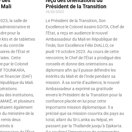
e des
reçu des orientations du
 Mali
Président de la Transition
19/10/2023
23, la salle de
Le Président de la Transition, Son
 administrative et
Excellence le Colonel Assimi GOITA, Chef de
adre pour la
l’État, a reçu en audience le nouvel
kits et de tablettes
Ambassadeur du Mali en République de
te du contrôle
l’Inde, Son Excellence Félix DIALLO, ce
ires de l’État et
jeudi 19 octobre 2023. Au cours de cette
riales. Cette
rencontre, le Chef de l’État a prodigué des
e par le Colonel
conseils et donne des orientations au
if TOUNKARA,
diplomate afin qu’il puisse défendre les
 et financier (DAF)
intérêts du Mali et de l’Inde pendant sa
République du Mali.
mission. À sa sortie d’audience, le nouvel
pérations
Ambassadeur a exprimé sa gratitude
au des institutions,
envers le Président de la Transition pour la
AKÉ, et plusieurs
confiance placée en lui pour cette
 étaient également
importante mission diplomatique. Il a
 du ministère de la
précisé que sa mission couvrira dix pays au
a remis deux
total, allant du Sri Lanka au Népal, en
stinés à
passant par la Thaïlande jusqu’à Djakarta.