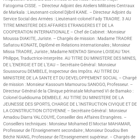
Fatogoma CISSE. – Directeur Adjoint des Ateliers Militaires Centraux
de Markala : Lieutenant-colonel Djibril KANE. – Directeur Adjoint du
Service Social des Armées : Lieutenant-colonel Fady TRAORE. 3 AU
TITRE MINISTERE DES AFFAIRES ETRANGERES ET DE LA
COOPERATION INTERNATIONALE – Chef de Cabinet : Monsieur
Moussa DIAKITE, Juriste. – Chargés de mission : Madame TRAORE
Safiatou KONATE, Diplômé en Relations internationales ; Monsieur
Missa TRAORE, Juriste ; Madame NIENTAO Simone LOISEAU TAH.
Philippe, Traductrice-Interprète. AU TITRE DU MINISTERE DES MINES,
DE L’ENERGIE ET DE L’EAU – Secrétaire Général : Monsieur
Soussourou DEMBELE, Inspecteur des Impôts. AU TITRE DU
MINISTERE DE LA SANTE ET DU DEVELOPPEMENT SOCIAL – Chargé
de mission : Monsieur Kassoum Mamourou SANOGO, Professeur. –
Directeur Général de la Clinique périnatale Mohamed VI de Bamako :
Colonel Guédiouma DEMBELE. AU TITRE DU MINISTERE DE LA
JEUNESSE DES SPORTS, CHARGE DE L’INSTRUCTION CIVIQUE ET DE
LA CONSTRUCTION CITOYENNE – Secrétaire Général : Monsieur
Amadou Diarra YALCOUYE, Conseiller des Affaires Etrangères. –
Conseillers techniques : Monsieur Mohamed El Moctar MAHAMAR,
Professeur de l’Enseignement secondaire ; Monsieur Doudou Ben
Béchir NIANG, Professeur de l’Enseignement supérieur. – Chargés de