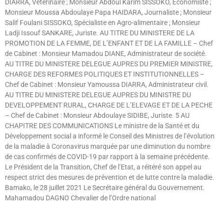
DIARRA, Vétérinaire ; Monsieur Abdoul Karim SISSOKO, Economiste ;
Monsieur Moussa Abdoulaye Papa HAIDARA, Journaliste ; Monsieur
Salif Foulani SISSOKO, Spécialiste en Agro-alimentaire ; Monsieur
Ladji Issouf SANKARE, Juriste. AU TITRE DU MINISTERE DE LA
PROMOTION DE LA FEMME, DE L’ENFANT ET DE LA FAMILLE – Chef
de Cabinet : Monsieur Mamadou DIANE, Administrateur de société.
AU TITRE DU MINISTERE DELEGUE AUPRES DU PREMIER MINISTRE,
CHARGE DES REFORMES POLITIQUES ET INSTITUTIONNELLES –
Chef de Cabinet : Monsieur Yamoussa DIARRA, Administrateur civil.
AU TITRE DU MINISTERE DELEGUE AUPRES DU MINISTRE DU
DEVELOPPEMENT RURAL, CHARGE DE L’ELEVAGE ET DE LA PECHE
– Chef de Cabinet : Monsieur Abdoulaye SIDIBE, Juriste. 5 AU
CHAPITRE DES COMMUNICATIONS Le ministre de la Santé et du
Développement social a informé le Conseil des Ministres de l’évolution
de la maladie à Coronavirus marquée par une diminution du nombre
de cas confirmés de COVID-19 par rapport à la semaine précédente.
Le Président de la Transition, Chef de l’Etat, a réitéré son appel au
respect strict des mesures de prévention et de lutte contre la maladie.
Bamako, le 28 juillet 2021 Le Secrétaire général du Gouvernement.
Mahamadou DAGNO Chevalier de l’Ordre national
Lire »