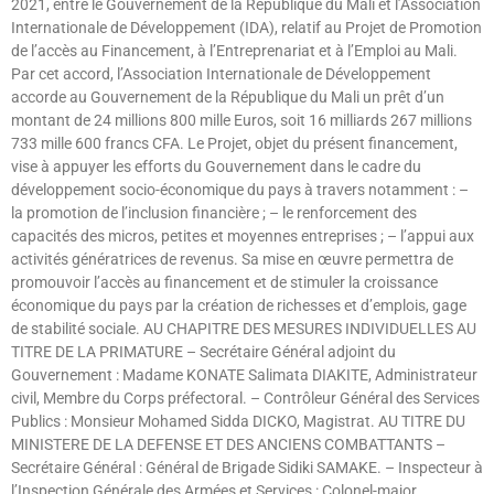
2021, entre le Gouvernement de la République du Mali et l’Association
Internationale de Développement (IDA), relatif au Projet de Promotion
de l’accès au Financement, à l’Entreprenariat et à l’Emploi au Mali.
Par cet accord, l’Association Internationale de Développement
accorde au Gouvernement de la République du Mali un prêt d’un
montant de 24 millions 800 mille Euros, soit 16 milliards 267 millions
733 mille 600 francs CFA. Le Projet, objet du présent financement,
vise à appuyer les efforts du Gouvernement dans le cadre du
développement socio-économique du pays à travers notamment : –
la promotion de l’inclusion financière ; – le renforcement des
capacités des micros, petites et moyennes entreprises ; – l’appui aux
activités génératrices de revenus. Sa mise en œuvre permettra de
promouvoir l’accès au financement et de stimuler la croissance
économique du pays par la création de richesses et d’emplois, gage
de stabilité sociale. AU CHAPITRE DES MESURES INDIVIDUELLES AU
TITRE DE LA PRIMATURE – Secrétaire Général adjoint du
Gouvernement : Madame KONATE Salimata DIAKITE, Administrateur
civil, Membre du Corps préfectoral. – Contrôleur Général des Services
Publics : Monsieur Mohamed Sidda DICKO, Magistrat. AU TITRE DU
MINISTERE DE LA DEFENSE ET DES ANCIENS COMBATTANTS –
Secrétaire Général : Général de Brigade Sidiki SAMAKE. – Inspecteur à
l’Inspection Générale des Armées et Services : Colonel-major