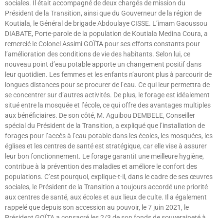
sociales. Il était accompagné de deux chargés de mission du
Président de la Transition, ainsi que du Gouverneur de la région de
Koutiala, le Général de brigade Abdoulaye CISSE. L’imam Gaoussou
DIABATE, Porte-parole de la population de Koutiala Medina Coura, a
remercié le Colonel Assimi GOÏTA pour ses efforts constants pour
l’amélioration des conditions de vie des habitants. Selon lui, ce
nouveau point d’eau potable apporte un changement positif dans
leur quotidien. Les femmes et les enfants n’auront plus à parcourir de
longues distances pour se procurer de l’eau. Ce qui leur permettra de
se concentrer sur d’autres activités. De plus, le forage est idéalement
situé entre la mosquée et l’école, ce qui offre des avantages multiples
aux bénéficiaires. De son côté, M. Aguibou DEMBELE, Conseiller
spécial du Président de la Transition, a expliqué que l’installation de
forages pour l’accès à l’eau potable dans les écoles, les mosquées, les
églises et les centres de santé est stratégique, car elle vise à assurer
leur bon fonctionnement. Le forage garantit une meilleure hygiène,
contribue à la prévention des maladies et améliore le confort des
populations. C’est pourquoi, explique-t-il, dans le cadre de ses œuvres
sociales, le Président de la Transition a toujours accordé une priorité
aux centres de santé, aux écoles et aux lieux de culte. Il a également
rappelé que depuis son accession au pouvoir, le 7 juin 2021, le
Président GOÏTA a consacré les 2/3 de son fonds de souveraineté à