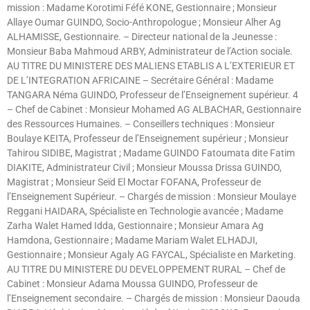
mission : Madame Korotimi Féfé KONE, Gestionnaire ; Monsieur
Allaye Oumar GUINDO, Socio-Anthropologue ; Monsieur Alher Ag
ALHAMISSE, Gestionnaire. – Directeur national de la Jeunesse :
Monsieur Baba Mahmoud ARBY, Administrateur de l’Action sociale.
AU TITRE DU MINISTERE DES MALIENS ETABLIS A L’EXTERIEUR ET
DE L’INTEGRATION AFRICAINE – Secrétaire Général : Madame
TANGARA Néma GUINDO, Professeur de l’Enseignement supérieur. 4
– Chef de Cabinet : Monsieur Mohamed AG ALBACHAR, Gestionnaire
des Ressources Humaines. – Conseillers techniques : Monsieur
Boulaye KEITA, Professeur de l’Enseignement supérieur ; Monsieur
Tahirou SIDIBE, Magistrat ; Madame GUINDO Fatoumata dite Fatim
DIAKITE, Administrateur Civil ; Monsieur Moussa Drissa GUINDO,
Magistrat ; Monsieur Seïd El Moctar FOFANA, Professeur de
l’Enseignement Supérieur. – Chargés de mission : Monsieur Moulaye
Reggani HAIDARA, Spécialiste en Technologie avancée ; Madame
Zarha Walet Hamed Idda, Gestionnaire ; Monsieur Amara Ag
Hamdona, Gestionnaire ; Madame Mariam Walet ELHADJI,
Gestionnaire ; Monsieur Agaly AG FAYCAL, Spécialiste en Marketing.
AU TITRE DU MINISTERE DU DEVELOPPEMENT RURAL – Chef de
Cabinet : Monsieur Adama Moussa GUINDO, Professeur de
l’Enseignement secondaire. – Chargés de mission : Monsieur Daouda