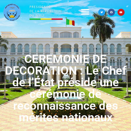
CEREMONIE DE
DECORATION : Le Chef
de l’État préside une
cérémonie de
reconnaissance des
mérites nationaux