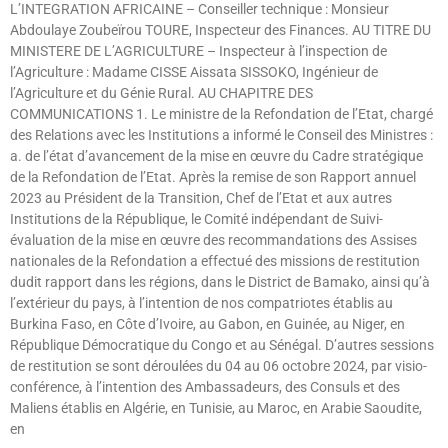
L’INTEGRATION AFRICAINE – Conseiller technique : Monsieur
Abdoulaye Zoubeïrou TOURE, Inspecteur des Finances. AU TITRE DU
MINISTERE DE L’AGRICULTURE – Inspecteur à l’inspection de
l’Agriculture : Madame CISSE Aissata SISSOKO, Ingénieur de
l’Agriculture et du Génie Rural. AU CHAPITRE DES
COMMUNICATIONS 1. Le ministre de la Refondation de l’Etat, chargé
des Relations avec les Institutions a informé le Conseil des Ministres :
a. de l’état d’avancement de la mise en œuvre du Cadre stratégique
de la Refondation de l’Etat. Après la remise de son Rapport annuel
2023 au Président de la Transition, Chef de l’Etat et aux autres
Institutions de la République, le Comité indépendant de Suivi-
évaluation de la mise en œuvre des recommandations des Assises
nationales de la Refondation a effectué des missions de restitution
dudit rapport dans les régions, dans le District de Bamako, ainsi qu’à
l’extérieur du pays, à l’intention de nos compatriotes établis au
Burkina Faso, en Côte d’Ivoire, au Gabon, en Guinée, au Niger, en
République Démocratique du Congo et au Sénégal. D’autres sessions
de restitution se sont déroulées du 04 au 06 octobre 2024, par visio-
conférence, à l’intention des Ambassadeurs, des Consuls et des
Maliens établis en Algérie, en Tunisie, au Maroc, en Arabie Saoudite,
en