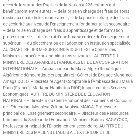
accorde le statut des Pupilles de la Nation à 225 enfants qui
bénéficieront entre autres : – de la prise en charge des frais de soins
médicaux ou du ticket modérateur ; – de la prise en charge des frais
de scolarité au niveau de l’enseignement fondamental et secondaire ;
– de la prise en charge des frais d’apprentissage et de formation
professionnelle ; – de l’octroi d’une bourse entière de l’enseignement
supérieur ; – du placement ou de l’adoption en institution spécialisée.
AU CHAPITRE DES MESURES INDIVIDUELLES Le Conseil des
Ministres a procédé aux nominations suivantes : AU TITRE DU
MINISTERE DES AFFAIRES ETRANGERES ET DE LA COOPERATION
INTERNATIONALE – Ambassadeur du Mali à Alger (République
Algérienne démocratique et populaire) : Général de Brigade Mohamed
Amaga DOLO. – Secrétaire Agent Comptable à l’Ambassade du Mali à
Paris (France) : Madame Habibatou DIOP, Inspecteur des Services
Economiques. AU TITRE DU MINISTERE DE L’EDUCATION
NATIONALE – Directeur du Centre national des Examens et Concours
de l’Education : Monsieur Zeïnou Aguissa MAIGA, Professeur
principal de l’Enseignement secondaire. – Directeur des Ressources
humaines du Secteur de l’Education : Monsieur Bakary BAGAYOKO,
Professeur principal de l’Enseignement secondaire. AU TITRE DU
MINISTERE DES MALIENS ETABLIS A L’EXTERIEUR ET DE