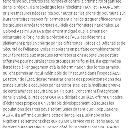
terrorisme sous toutes ses formes et contre la criminalité organisée
dans la région. Il a rappelé que les Présidents TIANI et TRAORE ont
pris les mesures nécessaires pour autoriser les droits de poursuite sur
leurs territoires respectifs, permettant ainsi de traquer efficacement
les groupes armés terroristes au-delà des frontières nationales. Le
Colonel Assimi GOÏTA a également indiqué que la dimension
sécuritaire, à l’origine de la création de l’AES, est désormais
pleinement prise en charge par les différentes Forces de Défense et de
Sécurité de l’Alliance. Celles-ci opèrent en parfaite complémentarité
pour faire face aux attaques terroristes et ont adopté une posture
offensive pour neutraliser ces groupes sans foi ni loi. Il a exprimé sa
fierté face à l’engagement et à la détermination des forces armées,
qui ont permis un recul indéniable de l’insécurité dans l’espace AES.
Le retour de l’État, des administrations et des populations dans des
zones autrefois occupées par les terroristes, est la meilleure preuve
de cette avancée sécuritaire, a-t-il ajouté. Concernant l’intégration
dans le Sahel, le Président GOÏTA a déclaré que l’AES offrira un cadre
d’échanges propice à un véritable développement, où toutes les
populations des trois pays seront unies en tant que « populations
AES ». Il a affirmé que dans cette alliance, les Burkinabè et les
Nigériens se sentiront chez eux au Mali, et vice versa, sans aucune
barrière bureaucratique. De son côté, le Capitaine Ibrahim TRAORE,