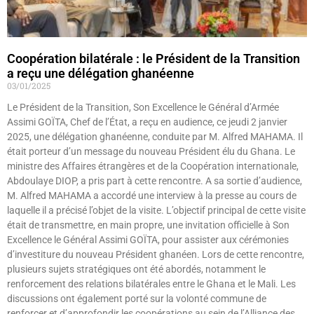
Coopération bilatérale : le Président de la Transition
a reçu une délégation ghanéenne
03/01/2025
Le Président de la Transition, Son Excellence le Général d’Armée
Assimi GOÏTA, Chef de l’État, a reçu en audience, ce jeudi 2 janvier
2025, une délégation ghanéenne, conduite par M. Alfred MAHAMA. Il
était porteur d’un message du nouveau Président élu du Ghana. Le
ministre des Affaires étrangères et de la Coopération internationale,
Abdoulaye DIOP, a pris part à cette rencontre. A sa sortie d’audience,
M. Alfred MAHAMA a accordé une interview à la presse au cours de
laquelle il a précisé l’objet de la visite. L’objectif principal de cette visite
était de transmettre, en main propre, une invitation officielle à Son
Excellence le Général Assimi GOÏTA, pour assister aux cérémonies
d’investiture du nouveau Président ghanéen. Lors de cette rencontre,
plusieurs sujets stratégiques ont été abordés, notamment le
renforcement des relations bilatérales entre le Ghana et le Mali. Les
discussions ont également porté sur la volonté commune de
renforcer et d’approfondir les coopérations au sein de l’Alliance des