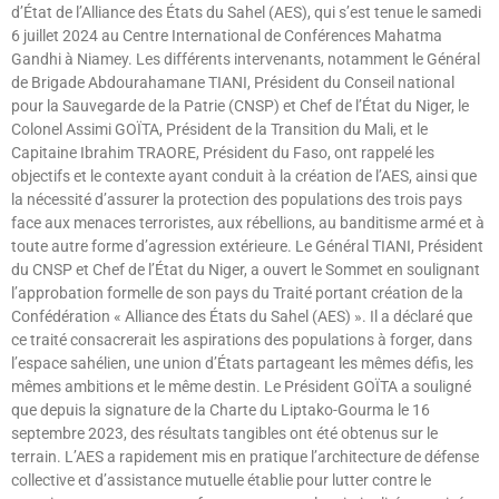
d’État de l’Alliance des États du Sahel (AES), qui s’est tenue le samedi
6 juillet 2024 au Centre International de Conférences Mahatma
Gandhi à Niamey. Les différents intervenants, notamment le Général
de Brigade Abdourahamane TIANI, Président du Conseil national
pour la Sauvegarde de la Patrie (CNSP) et Chef de l’État du Niger, le
Colonel Assimi GOÏTA, Président de la Transition du Mali, et le
Capitaine Ibrahim TRAORE, Président du Faso, ont rappelé les
objectifs et le contexte ayant conduit à la création de l’AES, ainsi que
la nécessité d’assurer la protection des populations des trois pays
face aux menaces terroristes, aux rébellions, au banditisme armé et à
toute autre forme d’agression extérieure. Le Général TIANI, Président
du CNSP et Chef de l’État du Niger, a ouvert le Sommet en soulignant
l’approbation formelle de son pays du Traité portant création de la
Confédération « Alliance des États du Sahel (AES) ». Il a déclaré que
ce traité consacrerait les aspirations des populations à forger, dans
l’espace sahélien, une union d’États partageant les mêmes défis, les
mêmes ambitions et le même destin. Le Président GOÏTA a souligné
que depuis la signature de la Charte du Liptako-Gourma le 16
septembre 2023, des résultats tangibles ont été obtenus sur le
terrain. L’AES a rapidement mis en pratique l’architecture de défense
collective et d’assistance mutuelle établie pour lutter contre le