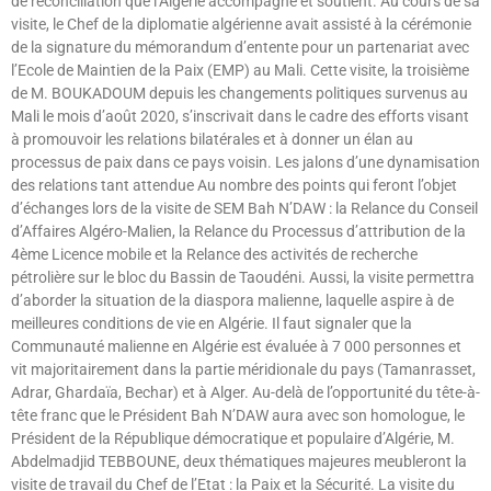
de réconciliation que l’Algérie accompagne et soutient. Au cours de sa
visite, le Chef de la diplomatie algérienne avait assisté à la cérémonie
de la signature du mémorandum d’entente pour un partenariat avec
l’Ecole de Maintien de la Paix (EMP) au Mali. Cette visite, la troisième
de M. BOUKADOUM depuis les changements politiques survenus au
Mali le mois d’août 2020, s’inscrivait dans le cadre des efforts visant
à promouvoir les relations bilatérales et à donner un élan au
processus de paix dans ce pays voisin. Les jalons d’une dynamisation
des relations tant attendue Au nombre des points qui feront l’objet
d’échanges lors de la visite de SEM Bah N’DAW : la Relance du Conseil
d’Affaires Algéro-Malien, la Relance du Processus d’attribution de la
4ème Licence mobile et la Relance des activités de recherche
pétrolière sur le bloc du Bassin de Taoudéni. Aussi, la visite permettra
d’aborder la situation de la diaspora malienne, laquelle aspire à de
meilleures conditions de vie en Algérie. Il faut signaler que la
Communauté malienne en Algérie est évaluée à 7 000 personnes et
vit majoritairement dans la partie méridionale du pays (Tamanrasset,
Adrar, Ghardaïa, Bechar) et à Alger. Au-delà de l’opportunité du tête-à-
tête franc que le Président Bah N’DAW aura avec son homologue, le
Président de la République démocratique et populaire d’Algérie, M.
Abdelmadjid TEBBOUNE, deux thématiques majeures meubleront la
visite de travail du Chef de l’Etat : la Paix et la Sécurité. La visite du