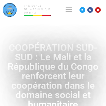
COOPÉRATION SUD-
SUD : Le Mali et la
République du Congo
renforcent leur
coopération dans le
domaine social et
humanitaire