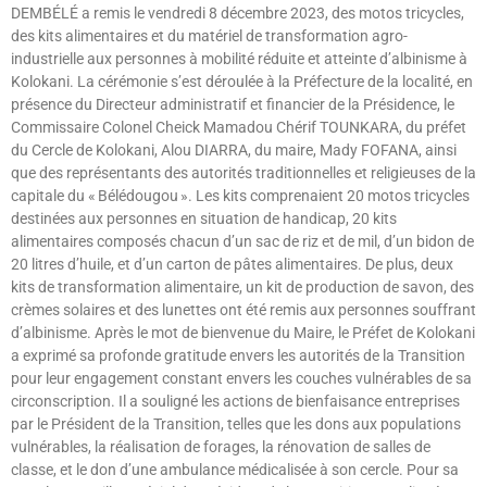
DEMBÉLÉ a remis le vendredi 8 décembre 2023, des motos tricycles,
des kits alimentaires et du matériel de transformation agro-
industrielle aux personnes à mobilité réduite et atteinte d’albinisme à
Kolokani. La cérémonie s’est déroulée à la Préfecture de la localité, en
présence du Directeur administratif et financier de la Présidence, le
Commissaire Colonel Cheick Mamadou Chérif TOUNKARA, du préfet
du Cercle de Kolokani, Alou DIARRA, du maire, Mady FOFANA, ainsi
que des représentants des autorités traditionnelles et religieuses de la
capitale du « Bélédougou ». Les kits comprenaient 20 motos tricycles
destinées aux personnes en situation de handicap, 20 kits
alimentaires composés chacun d’un sac de riz et de mil, d’un bidon de
20 litres d’huile, et d’un carton de pâtes alimentaires. De plus, deux
kits de transformation alimentaire, un kit de production de savon, des
crèmes solaires et des lunettes ont été remis aux personnes souffrant
d’albinisme. Après le mot de bienvenue du Maire, le Préfet de Kolokani
a exprimé sa profonde gratitude envers les autorités de la Transition
pour leur engagement constant envers les couches vulnérables de sa
circonscription. Il a souligné les actions de bienfaisance entreprises
par le Président de la Transition, telles que les dons aux populations
vulnérables, la réalisation de forages, la rénovation de salles de
classe, et le don d’une ambulance médicalisée à son cercle. Pour sa