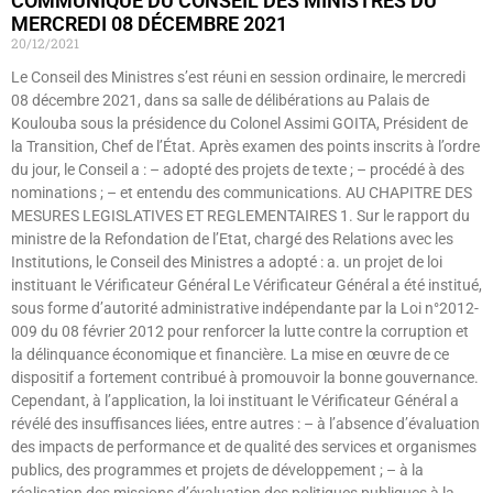
COMMUNIQUE DU CONSEIL DES MINISTRES DU
MERCREDI 08 DÉCEMBRE 2021
20/12/2021
Le Conseil des Ministres s’est réuni en session ordinaire, le mercredi
08 décembre 2021, dans sa salle de délibérations au Palais de
Koulouba sous la présidence du Colonel Assimi GOITA, Président de
la Transition, Chef de l’État. Après examen des points inscrits à l’ordre
du jour, le Conseil a : – adopté des projets de texte ; – procédé à des
nominations ; – et entendu des communications. AU CHAPITRE DES
MESURES LEGISLATIVES ET REGLEMENTAIRES 1. Sur le rapport du
ministre de la Refondation de l’Etat, chargé des Relations avec les
Institutions, le Conseil des Ministres a adopté : a. un projet de loi
instituant le Vérificateur Général Le Vérificateur Général a été institué,
sous forme d’autorité administrative indépendante par la Loi n°2012-
009 du 08 février 2012 pour renforcer la lutte contre la corruption et
la délinquance économique et financière. La mise en œuvre de ce
dispositif a fortement contribué à promouvoir la bonne gouvernance.
Cependant, à l’application, la loi instituant le Vérificateur Général a
révélé des insuffisances liées, entre autres : – à l’absence d’évaluation
des impacts de performance et de qualité des services et organismes
publics, des programmes et projets de développement ; – à la