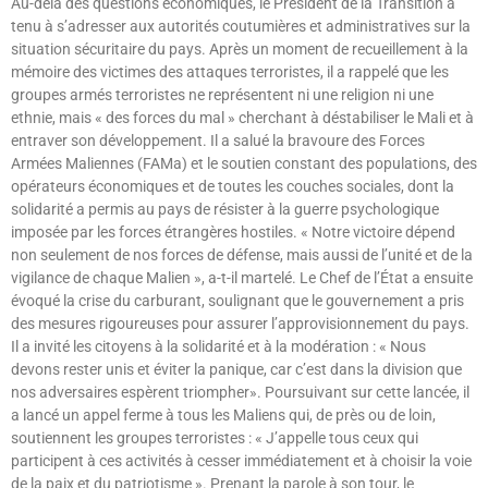
Au-delà des questions économiques, le Président de la Transition a
tenu à s’adresser aux autorités coutumières et administratives sur la
situation sécuritaire du pays. Après un moment de recueillement à la
mémoire des victimes des attaques terroristes, il a rappelé que les
groupes armés terroristes ne représentent ni une religion ni une
ethnie, mais « des forces du mal » cherchant à déstabiliser le Mali et à
entraver son développement. Il a salué la bravoure des Forces
Armées Maliennes (FAMa) et le soutien constant des populations, des
opérateurs économiques et de toutes les couches sociales, dont la
solidarité a permis au pays de résister à la guerre psychologique
imposée par les forces étrangères hostiles. « Notre victoire dépend
non seulement de nos forces de défense, mais aussi de l’unité et de la
vigilance de chaque Malien », a-t-il martelé. Le Chef de l’État a ensuite
évoqué la crise du carburant, soulignant que le gouvernement a pris
des mesures rigoureuses pour assurer l’approvisionnement du pays.
Il a invité les citoyens à la solidarité et à la modération : « Nous
devons rester unis et éviter la panique, car c’est dans la division que
nos adversaires espèrent triompher». Poursuivant sur cette lancée, il
a lancé un appel ferme à tous les Maliens qui, de près ou de loin,
soutiennent les groupes terroristes : « J’appelle tous ceux qui
participent à ces activités à cesser immédiatement et à choisir la voie
de la paix et du patriotisme ». Prenant la parole à son tour, le