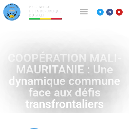
COOPÉRATION MALI-
MAURITANIE : Une
dynamique commune
face aux défis
transfrontaliers