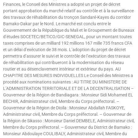
Finances, le Conseil des Ministres a adopté un projet de décret
portant approbation du marché relatif au contrôle et à la surveillance
des travaux de réhabilitation du tronçon Sandaré-Kayes du corridor
Bamako-Dakar par le Nord. Le marché est conclu entre le
Gouvernement de la République du Mali et le Groupement de Bureaux
d’études SOCETEC/BETICO/GIC-SENEGAL, pour un montant toutes
taxes comprises de un milliard 192 millions 167 mille 735 francs CFA
et un délai d’exécution de 38 mois. L’adoption du projet de décret
permettra d’assurer le suivi et le contrôle de l’exécution des travaux
de réhabilitation qui contribueront à la modernisation du réseau
routier et au désenclavement intérieur et extérieur du pays. AU
CHAPITRE DES MESURES INDIVIDUELLES Le Conseil des Ministres a
procédé aux nominations suivantes : AU TITRE DU MINISTERE DE
L’ADMINISTRATION TERRITORIALE ET DE LA DECENTRALISATION –
Gouverneur de la Région de Bandiagara : Monsieur Sidi Mohamed EL
BECHIR, Administrateur civil, Membre du Corps préfectoral. –
Gouverneur de la Région de Dioïla : Monsieur Abdallah FASKOYE,
Administrateur civil, Membre du Corps préfectoral. – Gouverneur de
la Région de Sikasso : Monsieur Daniel DEMBELE, Administrateur civil,
Membre du Corps préfectoral. – Gouverneur du District de Bamako :
Monsieur Abdoulaye COULIBALY, Administrateur civil, Membre du