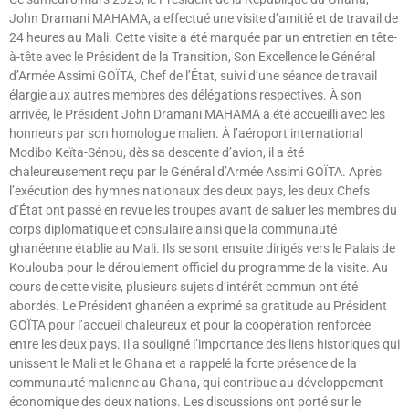
John Dramani MAHAMA, a effectué une visite d’amitié et de travail de
24 heures au Mali. Cette visite a été marquée par un entretien en tête-
à-tête avec le Président de la Transition, Son Excellence le Général
d’Armée Assimi GOÏTA, Chef de l’État, suivi d’une séance de travail
élargie aux autres membres des délégations respectives. À son
arrivée, le Président John Dramani MAHAMA a été accueilli avec les
honneurs par son homologue malien. À l’aéroport international
Modibo Keïta-Sénou, dès sa descente d’avion, il a été
chaleureusement reçu par le Général d’Armée Assimi GOÏTA. Après
l’exécution des hymnes nationaux des deux pays, les deux Chefs
d’État ont passé en revue les troupes avant de saluer les membres du
corps diplomatique et consulaire ainsi que la communauté
ghanéenne établie au Mali. Ils se sont ensuite dirigés vers le Palais de
Koulouba pour le déroulement officiel du programme de la visite. Au
cours de cette visite, plusieurs sujets d’intérêt commun ont été
abordés. Le Président ghanéen a exprimé sa gratitude au Président
GOÏTA pour l’accueil chaleureux et pour la coopération renforcée
entre les deux pays. Il a souligné l’importance des liens historiques qui
unissent le Mali et le Ghana et a rappelé la forte présence de la
communauté malienne au Ghana, qui contribue au développement
économique des deux nations. Les discussions ont porté sur le