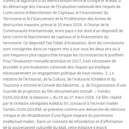
travers la signature d’un Mémorandum entre le Groupe et le Mali. b.
du démarrage des travaux de l’Evaluation nationale des risques de
Lutte contre le Blanchiment de Capitaux, le Financement du
Terrorisme et le Financement de la Prolifération des Armes de
destruction massive, prévue le 20 mars 2026. A l’instar de la
Communauté internationale, notre pays s’est doté d’un dispositif de
lutte contre le blanchiment de capitaux et le financement du
terrorisme. Ce dispositif fait l’objet d’évaluation, dont les conclusions
sont consignées dans un rapport mis à jour tous les deux ans ou à
une fréquence plus rapprochée lorsque les circonstances le justifient.
Pour l’évaluation mutuelle attendue en 2027, il est nécessaire de
procéder à une évaluation nationale des risques qui implique
nécessairement un engagement politique de haut niveau. 2. Le
ministre de l’Artisanat, de la Culture, de l’Industrie hôtelière et du
Tourisme a informé le Conseil des Ministres : a. de l’organisation d’une
tournée de projection du film documentaire intitulé : « Yambo
OUOLOGUEM, la blessure », du 26 au 31 mars 2026. Ce film, réalisé
par le cinéaste sénégalais Kalidou SY, consacré à l’écrivain malien
Yambo OUOLOGUEM, se présente comme une démarche de relecture
critique et de réhabilitation d’une figure majeure du patrimoine
intellectuel malien. Dans un contexte de refondation et d’affirmation
de la souveraineté culturelle du Mali, cette initiative s’inscrit