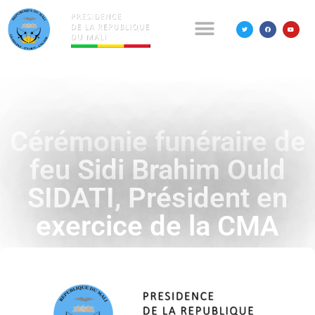
Cérémonie funéraire de
feu Sidi Brahim Ould
SIDATI, Président en
exercice de la CMA