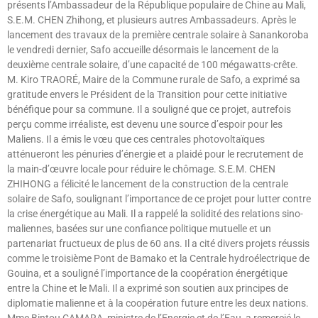
présents l’Ambassadeur de la République populaire de Chine au Mali,
S.E.M. CHEN Zhihong, et plusieurs autres Ambassadeurs. Après le
lancement des travaux de la première centrale solaire à Sanankoroba
le vendredi dernier, Safo accueille désormais le lancement de la
deuxième centrale solaire, d’une capacité de 100 mégawatts-crête.
M. Kiro TRAORÉ, Maire de la Commune rurale de Safo, a exprimé sa
gratitude envers le Président de la Transition pour cette initiative
bénéfique pour sa commune. Il a souligné que ce projet, autrefois
perçu comme irréaliste, est devenu une source d’espoir pour les
Maliens. Il a émis le vœu que ces centrales photovoltaïques
atténueront les pénuries d’énergie et a plaidé pour le recrutement de
la main-d’œuvre locale pour réduire le chômage. S.E.M. CHEN
ZHIHONG a félicité le lancement de la construction de la centrale
solaire de Safo, soulignant l’importance de ce projet pour lutter contre
la crise énergétique au Mali. Il a rappelé la solidité des relations sino-
maliennes, basées sur une confiance politique mutuelle et un
partenariat fructueux de plus de 60 ans. Il a cité divers projets réussis
comme le troisième Pont de Bamako et la Centrale hydroélectrique de
Gouina, et a souligné l’importance de la coopération énergétique
entre la Chine et le Mali. Il a exprimé son soutien aux principes de
diplomatie malienne et à la coopération future entre les deux nations.
Mme Bintou CAMARA, ministre de l’Energie et de l’Eau, a remercié le