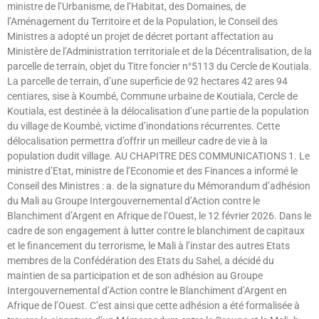
ministre de l’Urbanisme, de l’Habitat, des Domaines, de
l’Aménagement du Territoire et de la Population, le Conseil des
Ministres a adopté un projet de décret portant affectation au
Ministère de l’Administration territoriale et de la Décentralisation, de la
parcelle de terrain, objet du Titre foncier n°5113 du Cercle de Koutiala.
La parcelle de terrain, d’une superficie de 92 hectares 42 ares 94
centiares, sise à Koumbé, Commune urbaine de Koutiala, Cercle de
Koutiala, est destinée à la délocalisation d’une partie de la population
du village de Koumbé, victime d’inondations récurrentes. Cette
délocalisation permettra d’offrir un meilleur cadre de vie à la
population dudit village. AU CHAPITRE DES COMMUNICATIONS 1. Le
ministre d’Etat, ministre de l’Economie et des Finances a informé le
Conseil des Ministres : a. de la signature du Mémorandum d’adhésion
du Mali au Groupe Intergouvernemental d’Action contre le
Blanchiment d’Argent en Afrique de l’Ouest, le 12 février 2026. Dans le
cadre de son engagement à lutter contre le blanchiment de capitaux
et le financement du terrorisme, le Mali à l’instar des autres Etats
membres de la Confédération des Etats du Sahel, a décidé du
maintien de sa participation et de son adhésion au Groupe
Intergouvernemental d’Action contre le Blanchiment d’Argent en
Afrique de l’Ouest. C’est ainsi que cette adhésion a été formalisée à