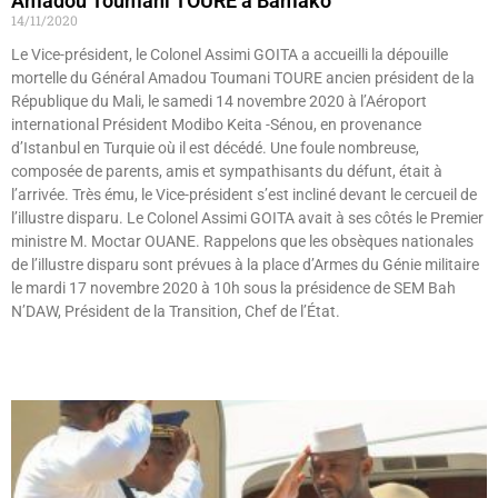
Amadou Toumani TOURE à Bamako
14/11/2020
Le Vice-président, le Colonel Assimi GOITA a accueilli la dépouille
mortelle du Général Amadou Toumani TOURE ancien président de la
République du Mali, le samedi 14 novembre 2020 à l’Aéroport
international Président Modibo Keita -Sénou, en provenance
d’Istanbul en Turquie où il est décédé. Une foule nombreuse,
composée de parents, amis et sympathisants du défunt, était à
l’arrivée. Très ému, le Vice-président s’est incliné devant le cercueil de
l’illustre disparu. Le Colonel Assimi GOITA avait à ses côtés le Premier
ministre M. Moctar OUANE. Rappelons que les obsèques nationales
de l’illustre disparu sont prévues à la place d’Armes du Génie militaire
le mardi 17 novembre 2020 à 10h sous la présidence de SEM Bah
N’DAW, Président de la Transition, Chef de l’État.
Lire »