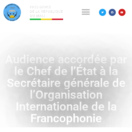
Audience accordée par
le Chef de l’État à la
Secrétaire générale de
l’Organisation
Internationale de la
Francophonie