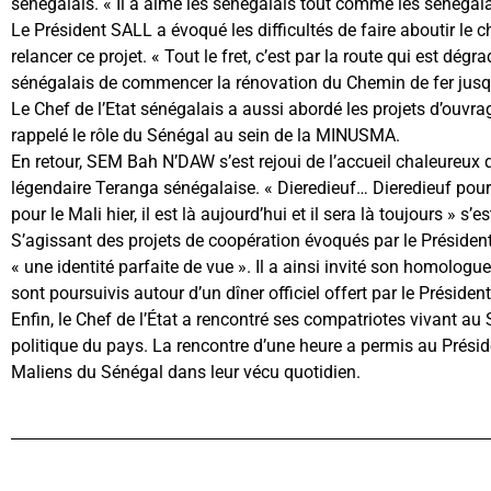
senegalais. « Il a aimé les sénégalais tout comme les sénégalais
Le Président SALL a évoqué les difficultés de faire aboutir le c
relancer ce projet. « Tout le fret, c’est par la route qui est dég
sénégalais de commencer la rénovation du Chemin de fer jusq
Le Chef de l’Etat sénégalais a aussi abordé les projets d’ouvr
rappelé le rôle du Sénégal au sein de la MINUSMA.
En retour, SEM Bah N’DAW s’est rejoui de l’accueil chaleureux q
légendaire Teranga sénégalaise. « Dieredieuf… Dieredieuf pour 
pour le Mali hier, il est là aujourd’hui et il sera là toujours » s’e
S’agissant des projets de coopération évoqués par le Président
« une identité parfaite de vue ». Il a ainsi invité son homolog
sont poursuivis autour d’un dîner officiel offert par le Préside
Enfin, le Chef de l’État a rencontré ses compatriotes vivant au
politique du pays. La rencontre d’une heure a permis au Présid
Maliens du Sénégal dans leur vécu quotidien.