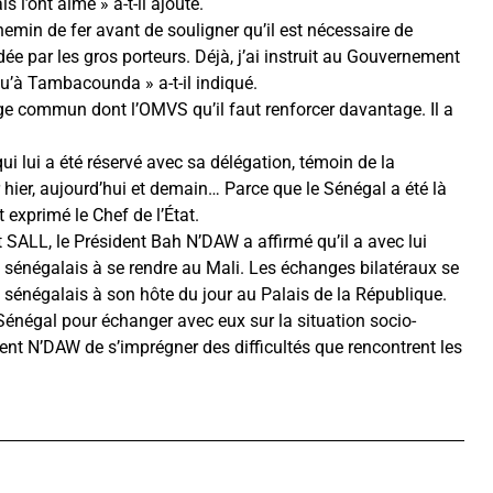
 l’ont aimé » a-t-il ajouté.
hemin de fer avant de souligner qu’il est nécessaire de
radée par les gros porteurs. Déjà, j’ai instruit au Gouvernement
u’à Tambacounda » a-t-il indiqué.
age commun dont l’OMVS qu’il faut renforcer davantage. Il a
ui lui a été réservé avec sa délégation, témoin de la
hier, aujourd’hui et demain… Parce que le Sénégal a été là
st exprimé le Chef de l’État.
 SALL, le Président Bah N’DAW a affirmé qu’il a avec lui
ue sénégalais à se rendre au Mali. Les échanges bilatéraux se
nt sénégalais à son hôte du jour au Palais de la République.
 Sénégal pour échanger avec eux sur la situation socio-
ent N’DAW de s’imprégner des difficultés que rencontrent les