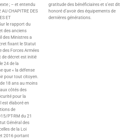
exte ; – et entendu
gratitude des bénéficiaires et s’est dit
 2 AU CHAPITRE DES
honoré d’avoir des équipements de
ES ET
dernières générations.
r le rapport du
Lire »
et des anciens
l des Ministres a
ret fixant le Statut
rve des Forces Armées
 de décret est initié
e 24 de la
se que « la défense
ir pour tout citoyen.
 de 18 ans au moins
 aux côtés des
curité pour la
Il est élaboré en
tions de
015/PT-RM du 21
tut Général des
celles de la Loi
let 2016 portant