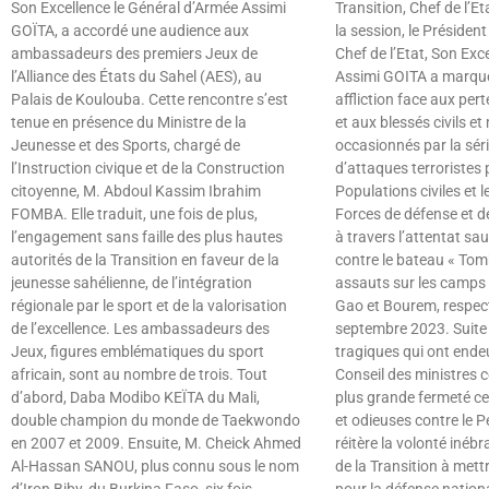
Son Excellence le Général d’Armée Assimi
Transition, Chef de l’Et
GOÏTA, a accordé une audience aux
la session, le Président
ambassadeurs des premiers Jeux de
Chef de l’Etat, Son Exce
l’Alliance des États du Sahel (AES), au
Assimi GOITA a marqu
Palais de Koulouba. Cette rencontre s’est
affliction face aux per
tenue en présence du Ministre de la
et aux blessés civils et 
Jeunesse et des Sports, chargé de
occasionnés par la sé
l’Instruction civique et de la Construction
d’attaques terroristes 
citoyenne, M. Abdoul Kassim Ibrahim
Populations civiles et 
FOMBA. Elle traduit, une fois de plus,
Forces de défense et d
l’engagement sans faille des plus hautes
à travers l’attentat sa
autorités de la Transition en faveur de la
contre le bateau « Tom
jeunesse sahélienne, de l’intégration
assauts sur les camps 
régionale par le sport et de la valorisation
Gao et Bourem, respect
de l’excellence. Les ambassadeurs des
septembre 2023. Suite
Jeux, figures emblématiques du sport
tragiques qui ont endeu
africain, sont au nombre de trois. Tout
Conseil des ministres
d’abord, Daba Modibo KEÏTA du Mali,
plus grande fermeté ce
double champion du monde de Taekwondo
et odieuses contre le P
en 2007 et 2009. Ensuite, M. Cheick Ahmed
réitère la volonté inéb
Al-Hassan SANOU, plus connu sous le nom
de la Transition à mett
d’Iron Biby, du Burkina Faso, six fois
pour la défense nationa