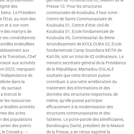
tégrité des
Presse 10. Pour les structures
 biens. Le Président
communales de Koulouba, il faut noter :
de l’Etat, au nom des
Centre de Sante Communautaire de
ion et à son nom
Koulouba 01, Centre d’état civil de
re des martyrs de
Koulouba 01, Ecole fondamentale de
te ses condoléances
Koulouba 06, Commissariat du 8eme
familles endeuillées
Arrondissement de KOULOUBA 02, Ecole
tablissement aux
fondamentale Camp Soundiata KEITA de
e la Transition, Chef
Kati 06, soit un total de 42 ordinateurs. Le
urseoir aux activités
ministre secrétaire général de la Présidence
bre 2023, marquant
de la République, Mamadou OULALE
’indépendance de
souhaite que cette dotation puisse
lébrée dans la
contribuer à une nette amélioration du
it du sursaut
traitement des informations et des
a instruit le
données des structures respectives, de
r les ressources
même, qu’elle puisse participer
r lesdites activités
efficacement à la modernisation des
imes des actes
structures communautaires et des
en des populations
faitières. Le porte-parole des bénéficiaires,
examen des points
Bandiougou Danté, président de la Maison
, le Conseil a : –
de la Presse, a en retour exprimé la