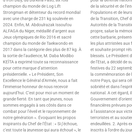
champion du monde de Log Lift
de la sécurité et de l’in
Strongman et détenteur du record mondial
Populations et de leurs
avec une charge de 231 kg soulevée en
de la Transition, Chef 
2024. Enfin, M. Abdoulrazak Issoufou
Autorités de la Transit
ALFAGA du Niger, médaillé d’argent aux
propre, salue la mémoi
Jeux olympiques de Rio 2016 et sacré
cette barbarie, présen
champion du monde de Taekwondo en
les plus attristées aux 
2017 dans la catégorie des plus de 87 kg. À
et souhaite prompt ré
la sortie de l’audience, M. Daba Modibo
blessés. Le Président d
KEÏTA a exprimé toute sa reconnaissance
de l’Etat, a décidé de s
pour cette marque d’attention
festives du 22 septem
présidentielle. « Le Président, Son
la commémoration de l
Excellence le Général d’Armée, nous a fait
notre Pays, qui sera cé
l’immense honneur de nous recevoir
sobriété et dans l’espr
aujourd’hui. C’est pour moi un moment de
national. A cet égard, il 
grande fierté. En tant que jeunes, nous
Gouvernement d’oriente
sommes engagés à ses côtés dans ce
financières prévues pou
combat pour l’éveil et le rayonnement de
à l’assistance aux vict
notre génération ». Évoquant les propos
terroristes et au souti
inspirants du Chef de l’État : « Si j’échoue,
endeuillées. 2. Après 
c’est toute la jeunesse qui aura échoué », le
inscrits à l’ordre du jour