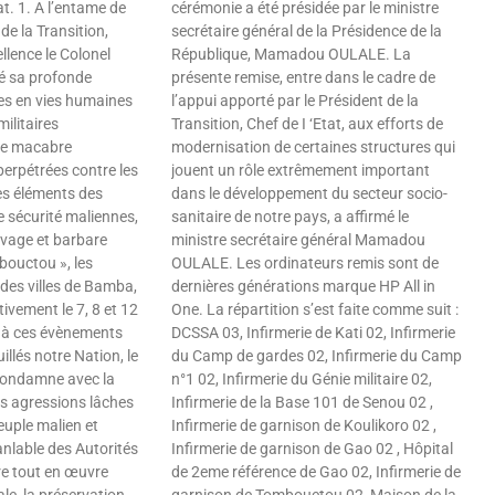
at. 1. A l’entame de
cérémonie a été présidée par le ministre
 de la Transition,
secrétaire général de la Présidence de la
llence le Colonel
République, Mamadou OULALE. La
é sa profonde
présente remise, entre dans le cadre de
tes en vies humaines
l’appui apporté par le Président de la
militaires
Transition, Chef de I ‘Etat, aux efforts de
rie macabre
modernisation de certaines structures qui
perpétrées contre les
jouent un rôle extrêmement important
les éléments des
dans le développement du secteur socio-
e sécurité maliennes,
sanitaire de notre pays, a affirmé le
uvage et barbare
ministre secrétaire général Mamadou
bouctou », les
OULALE. Les ordinateurs remis sont de
des villes de Bamba,
dernières générations marque HP All in
ivement le 7, 8 et 12
One. La répartition s’est faite comme suit :
 à ces évènements
DCSSA 03, Infirmerie de Kati 02, Infirmerie
illés notre Nation, le
du Camp de gardes 02, Infirmerie du Camp
 condamne avec la
n°1 02, Infirmerie du Génie militaire 02,
s agressions lâches
Infirmerie de la Base 101 de Senou 02 ,
euple malien et
Infirmerie de garnison de Koulikoro 02 ,
ranlable des Autorités
Infirmerie de garnison de Gao 02 , Hôpital
re tout en œuvre
de 2eme référence de Gao 02, Infirmerie de
le, la préservation
garnison de Tombouctou 02, Maison de la