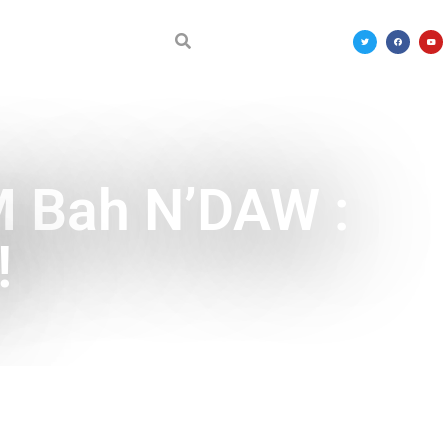
DÉCOUVRIR LE MALI
M Bah N’DAW :
!