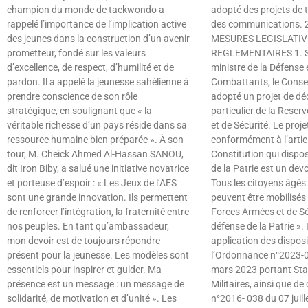
champion du monde de taekwondo a
adopté des projets de t
rappelé l’importance de l’implication active
des communications.
des jeunes dans la construction d’un avenir
MESURES LEGISLATIV
prometteur, fondé sur les valeurs
REGLEMENTAIRES 1. Su
d’excellence, de respect, d’humilité et de
ministre de la Défense 
pardon. Il a appelé la jeunesse sahélienne à
Combattants, le Consei
prendre conscience de son rôle
adopté un projet de déc
stratégique, en soulignant que « la
particulier de la Rese
véritable richesse d’un pays réside dans sa
et de Sécurité. Le projet
ressource humaine bien préparée ». À son
conformément à l’articl
tour, M. Cheick Ahmed Al-Hassan SANOU,
Constitution qui dispo
dit Iron Biby, a salué une initiative novatrice
de la Patrie est un devo
et porteuse d’espoir : « Les Jeux de l’AES
Tous les citoyens âgés
sont une grande innovation. Ils permettent
peuvent être mobilisés
de renforcer l’intégration, la fraternité entre
Forces Armées et de Sé
nos peuples. En tant qu’ambassadeur,
défense de la Patrie ». 
mon devoir est de toujours répondre
application des disposi
présent pour la jeunesse. Les modèles sont
l’Ordonnance n°2023-
essentiels pour inspirer et guider. Ma
mars 2023 portant Sta
présence est un message : un message de
Militaires, ainsi que de 
solidarité, de motivation et d’unité ». Les
n°2016- 038 du 07 juil