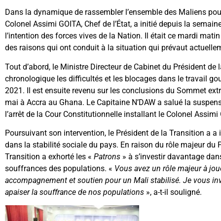
Dans la dynamique de rassembler l’ensemble des Maliens pour un
Colonel Assimi GOITA, Chef de l’État, a initié depuis la semain
l’intention des forces vives de la Nation. Il était ce mardi mat
des raisons qui ont conduit à la situation qui prévaut actuelle
Tout d’abord, le Ministre Directeur de Cabinet du Président de
chronologique les difficultés et les blocages dans le travail
2021. Il est ensuite revenu sur les conclusions du Sommet ext
mai à Accra au Ghana. Le Capitaine N’DAW a salué la suspens
l’arrêt de la Cour Constitutionnelle installant le Colonel Assim
Poursuivant son intervention, le Président de la Transition a a
dans la stabilité sociale du pays. En raison du rôle majeur du
Transition a exhorté les «
Patrons
» à s’investir davantage dan
souffrances des populations. «
Vous avez un rôle majeur à jouer
accompagnement et soutien pour un Mali stabilisé. Je vous invi
apaiser la souffrance de nos populations
», a-t-il souligné.