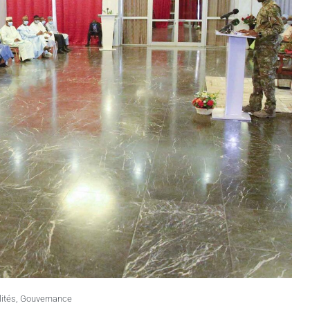
lités
,
Gouvernance