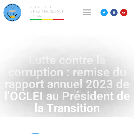
Lutte contre la
corruption : remise du
rapport annuel 2023 de
l’OCLEI au Président de
la Transition