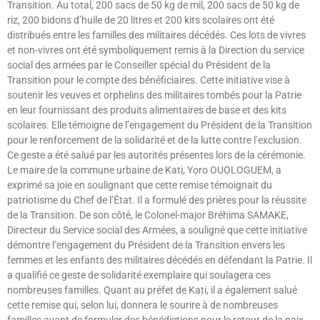
Transition. Au total, 200 sacs de 50 kg de mil, 200 sacs de 50 kg de
riz, 200 bidons d’huile de 20 litres et 200 kits scolaires ont été
distribués entre les familles des militaires décédés. Ces lots de vivres
et non-vivres ont été symboliquement remis à la Direction du service
social des armées par le Conseiller spécial du Président de la
Transition pour le compte des bénéficiaires. Cette initiative vise à
soutenir les veuves et orphelins des militaires tombés pour la Patrie
en leur fournissant des produits alimentaires de base et des kits
scolaires. Elle témoigne de l’engagement du Président de la Transition
pour le renforcement de la solidarité et de la lutte contre l’exclusion.
Ce geste a été salué par les autorités présentes lors de la cérémonie.
Le maire de la commune urbaine de Kati, Yoro OUOLOGUEM, a
exprimé sa joie en soulignant que cette remise témoignait du
patriotisme du Chef de l’État. Il a formulé des prières pour la réussite
de la Transition. De son côté, le Colonel-major Bréhima SAMAKE,
Directeur du Service social des Armées, a souligné que cette initiative
démontre l’engagement du Président de la Transition envers les
femmes et les enfants des militaires décédés en défendant la Patrie. Il
a qualifié ce geste de solidarité exemplaire qui soulagera ces
nombreuses familles. Quant au préfet de Kati, il a également salué
cette remise qui, selon lui, donnera le sourire à de nombreuses
familles avant de formuler des bénédictions pour le retour de la paix