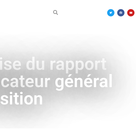
DÉCOUVRIR LE MALI
mise du rapport
icateur général
sition