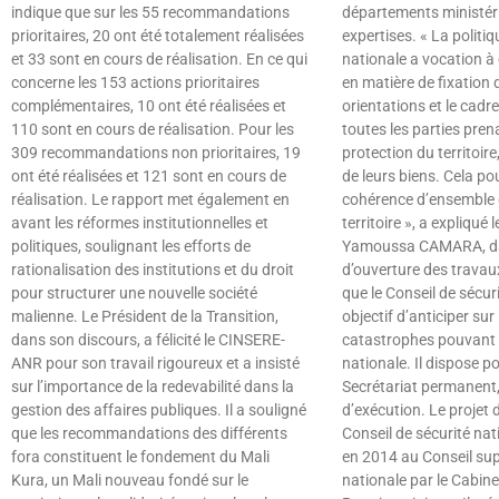
indique que sur les 55 recommandations
départements ministéri
prioritaires, 20 ont été totalement réalisées
expertises. « La politiq
et 33 sont en cours de réalisation. En ce qui
nationale a vocation à 
concerne les 153 actions prioritaires
en matière de fixation
complémentaires, 10 ont été réalisées et
orientations et le cadr
110 sont en cours de réalisation. Pour les
toutes les parties pren
309 recommandations non prioritaires, 19
protection du territoir
ont été réalisées et 121 sont en cours de
de leurs biens. Cela pou
réalisation. Le rapport met également en
cohérence d’ensemble 
avant les réformes institutionnelles et
territoire », a expliqué 
politiques, soulignant les efforts de
Yamoussa CAMARA, dan
rationalisation des institutions et du droit
d’ouverture des travau
pour structurer une nouvelle société
que le Conseil de sécur
malienne. Le Président de la Transition,
objectif d’anticiper sur 
dans son discours, a félicité le CINSERE-
catastrophes pouvant a
ANR pour son travail rigoureux et a insisté
nationale. Il dispose po
sur l’importance de la redevabilité dans la
Secrétariat permanent,
gestion des affaires publiques. Il a souligné
d’exécution. Le projet 
que les recommandations des différents
Conseil de sécurité nat
fora constituent le fondement du Mali
en 2014 au Conseil sup
Kura, un Mali nouveau fondé sur le
nationale par le Cabin