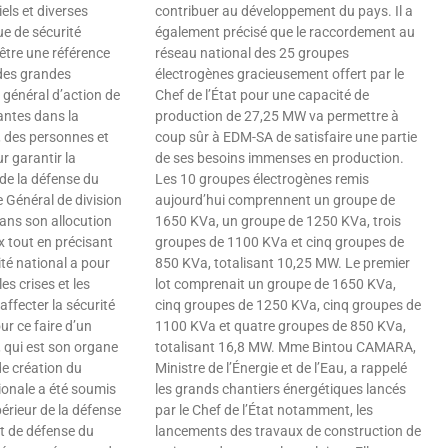
els et diverses
contribuer au développement du pays. Il a
ue de sécurité
également précisé que le raccordement au
être une référence
réseau national des 25 groupes
 des grandes
électrogènes gracieusement offert par le
e général d’action de
Chef de l’État pour une capacité de
antes dans la
production de 27,25 MW va permettre à
e, des personnes et
coup sûr à EDM-SA de satisfaire une partie
r garantir la
de ses besoins immenses en production.
de la défense du
Les 10 groupes électrogènes remis
le Général de division
aujourd’hui comprennent un groupe de
s son allocution
1650 KVa, un groupe de 1250 KVa, trois
x tout en précisant
groupes de 1100 KVa et cinq groupes de
ité national a pour
850 KVa, totalisant 10,25 MW. Le premier
les crises et les
lot comprenait un groupe de 1650 KVa,
ffecter la sécurité
cinq groupes de 1250 KVa, cinq groupes de
ur ce faire d’un
1100 KVa et quatre groupes de 850 KVa,
 qui est son organe
totalisant 16,8 MW. Mme Bintou CAMARA,
de création du
Ministre de l’Énergie et de l’Eau, a rappelé
ionale a été soumis
les grands chantiers énergétiques lancés
érieur de la défense
par le Chef de l’État notamment, les
et de défense du
lancements des travaux de construction de