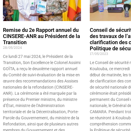
Remise du 2e Rapport annuel du
Conseil de sécuri
CINSERE-ANR au Président de la
des travaux de l’a
Transition
clarification des 
28/05/2024
Politique de sécu
17/05/2023
Ce lundi 27 mai 2024, le Président de la
Transition, Son Excellence le Colonel Assimi
Le Conseil de sécurité 
GOÏTA, a reçu le deuxième rapport annuel
Koulouba, ce mercredi
du Comité de suivi-évaluation de la mise en
début de matinée, les t
œuvre des recommandations des Assises
de clarification des con
nationales de la refondation (CINSERE-
de sécurité nationale d
ANR). La cérémonie a été marquée par la
cérémonie était présidé
présence du Premier ministre, du ministre
permanent du Conseil d
d’État, ministre de l’Administration
nationale, le Général 
territoriale et de la Décentralisation, Porte-
CAMARA. Pendant trois 
Parole du Gouvernement, du ministre de la
se réuniront à Kouloub
Refondation, ainsi que de plusieurs autres
compréhension commu
membres du Gouvernement et des
la Politique de sécurit