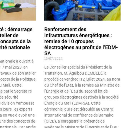
té : démarrage
Renforcement des
telier de
infrastructures énergétiques :
concepts de la
remise de 10 groupes
rité nationale
électrogènes au profit de l’EDM-
SA
16/07/2024
nationale a ouvert à
 17 mai 2023, en
Le Conseiller spécial du Président de la
ravaux de son atelier
Transition, M. Aguibou DEMBÉLÉ, a
cepts de la Politique
procédé ce vendredi 12 juillet 2024, au nom
u Mali. Cette
du Chef de l’État, à la remise au Ministre de
e par le Secrétaire
l’Énergie et de l’Eau du second lot de
e sécurité
groupes électrogènes destinés à la société
de division Yamoussa
Énergie du Mali (EDM-SA). Cette
jours, les experts
cérémonie, qui s’est déroulée au Centre
a en vue d’avoir une
international de conférence de Bamako
ne des concepts de
(CICB), a enregistré la présence de
é nationale. Car après
Madame le Ministre de l’Énergie et de l’Eau,