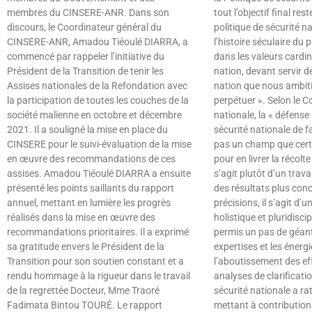
membres du CINSERE-ANR. Dans son
tout l’objectif final rest
discours, le Coordinateur général du
politique de sécurité n
CINSERE-ANR, Amadou Tiéoulé DIARRA, a
l’histoire séculaire du 
commencé par rappeler l’initiative du
dans les valeurs cardina
Président de la Transition de tenir les
nation, devant servir de
Assises nationales de la Refondation avec
nation que nous ambit
la participation de toutes les couches de la
perpétuer ». Selon le Co
société malienne en octobre et décembre
nationale, la « défense 
2021. Il a souligné la mise en place du
sécurité nationale de f
CINSERE pour le suivi-évaluation de la mise
pas un champ que cert
en œuvre des recommandations de ces
pour en livrer la récolte
assises. Amadou Tiéoulé DIARRA a ensuite
s’agit plutôt d’un tra
présenté les points saillants du rapport
des résultats plus con
annuel, mettant en lumière les progrès
précisions, il s’agit d’
réalisés dans la mise en œuvre des
holistique et pluridiscip
recommandations prioritaires. Il a exprimé
permis un pas de géant
sa gratitude envers le Président de la
expertises et les énerg
Transition pour son soutien constant et a
l’aboutissement des ef
rendu hommage à la rigueur dans le travail
analyses de clarificatio
de la regrettée Docteur, Mme Traoré
sécurité nationale a ra
Fadimata Bintou TOURÉ. Le rapport
mettant à contribution