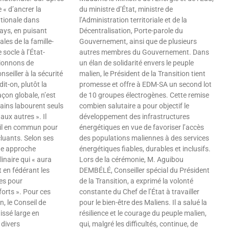
e « d’ancrer la
du ministre d’État, ministre de
ationale dans
l’Administration territoriale et de la
pays, en puisant
Décentralisation, Porte-parole du
les de la famille-
Gouvernement, ainsi que de plusieurs
 socle à l’État-
autres membres du Gouvernement. Dans
ionnons de
un élan de solidarité envers le peuple
nseiller à la sécurité
malien, le Président de la Transition tient
dit-on, plutôt la
promesse et offre à EDM-SA un second lot
açon globale, n’est
de 10 groupes électrogènes. Cette remise
ains labourent seuls
combien salutaire a pour objectif le
 aux autres ». Il
développement des infrastructures
vail en commun pour
énergétiques en vue de favoriser l’accès
cluants. Selon ses
des populations maliennes à des services
une approche
énergétiques fiables, durables et inclusifs.
linaire qui « aura
Lors de la cérémonie, M. Aguibou
 en fédérant les
DEMBÉLÉ, Conseiller spécial du Président
ies pour
de la Transition, a exprimé la volonté
forts ». Pour ces
constante du Chef de l’État à travailler
n, le Conseil de
pour le bien-être des Maliens. Il a salué la
tissé large en
résilience et le courage du peuple malien,
 divers
qui, malgré les difficultés, continue, de