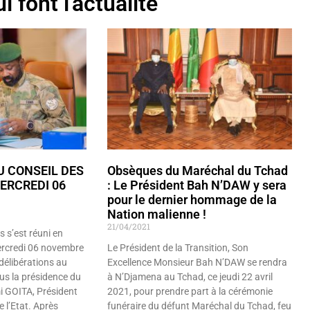
i font l'actualité
 CONSEIL DES
Obsèques du Maréchal du Tchad
ERCREDI 06
: Le Président Bah N’DAW y sera
pour le dernier hommage de la
Nation malienne !
21/04/2021
s s’est réuni en
mercredi 06 novembre
Le Président de la Transition, Son
délibérations au
Excellence Monsieur Bah N’DAW se rendra
us la présidence du
à N’Djamena au Tchad, ce jeudi 22 avril
i GOITA, Président
2021, pour prendre part à la cérémonie
e l’Etat. Après
funéraire du défunt Maréchal du Tchad, feu