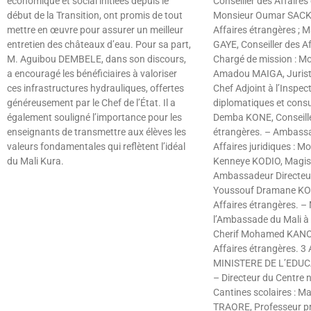
économique et social initiées depuis le
Conseiller des Affaires
début de la Transition, ont promis de tout
Monsieur Oumar SACKO,
mettre en œuvre pour assurer un meilleur
Affaires étrangères ;
entretien des châteaux d’eau. Pour sa part,
GAYE, Conseiller des Af
M. Aguibou DEMBELE, dans son discours,
Chargé de mission : 
a encouragé les bénéficiaires à valoriser
Amadou MAIGA, Juriste
ces infrastructures hydrauliques, offertes
Chef Adjoint à l’Inspec
généreusement par le Chef de l’État. Il a
diplomatiques et consu
également souligné l’importance pour les
Demba KONE, Conseille
enseignants de transmettre aux élèves les
étrangères. – Ambassa
valeurs fondamentales qui reflètent l’idéal
Affaires juridiques : 
du Mali Kura.
Kenneye KODIO, Magist
Ambassadeur Directeur
Lire »
Youssouf Dramane KON
Affaires étrangères. – 
l’Ambassade du Mali à 
Cherif Mohamed KANOU
Affaires étrangères. 3
MINISTERE DE L’EDU
– Directeur du Centre 
Cantines scolaires : 
TRAORE, Professeur pr