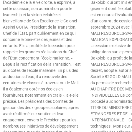
l’Académie de la Rive droite, a exprimé, à
Bakolobi qui ont mis e
cette occasion, son admiration pour le
gisement dont l’exploi
leadership et la vision éclairée et
est en cours d’évaluati
bienveillante de Son Excellence le Colonel
d’un contrat de cession
Assimi GOÏTA, Président de la Transition,
septembre 2024 avec 
Chef de l’État, particulièrement en ce qui
MALI RESOURCES-SARL,
concerne le bien-être des jeunes et des
MALICAN EXPLORATIO
enfants. Elle a profité de l’occasion pour
la cession exclusive de 
rappeler les grandes réalisations du Chef
obligations sur le perm
de l’État concernant l’école malienne. «
Bakolobi au profit de 
Depuis la rectification de la Transition, il est
MALI RESOURCES-SARL.
aux côtés de l’école malienne. En plus des
décret, adopté, autorise
adductions d’eau, il a renouvelé des
Société B2GOLD MAL
centaines de classes à travers tout le Mali.
du permis de recherche
Il a également doté nos écoles en
AU CHAPITRE DES ME
fournitures, notamment en craie », a-t-elle
INDIVIDUELLES Le Cons
précisé. Les présidents des Comités de
procédé aux nominatio
gestion des deux groupes scolaires, après
TITRE DU MINISTERE 
avoir réaffirmé leur soutien et leur
ETRANGERES ET DE 
engagement envers le Président pour les
INTERNATIONALE – Con
nombreuses initiatives de développement
techniques : Monsieur