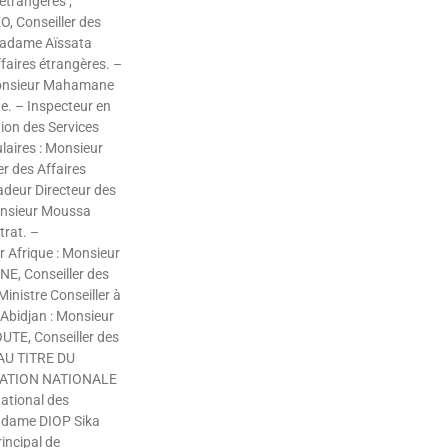
 étrangères ;
 Conseiller des
 Madame Aïssata
faires étrangères. –
Monsieur Mahamane
. – Inspecteur en
tion des Services
laires : Monsieur
r des Affaires
deur Directeur des
Monsieur Moussa
rat. –
 Afrique : Monsieur
E, Conseiller des
Ministre Conseiller à
Abidjan : Monsieur
TE, Conseiller des
 AU TITRE DU
CATION NATIONALE
national des
Madame DIOP Sika
incipal de