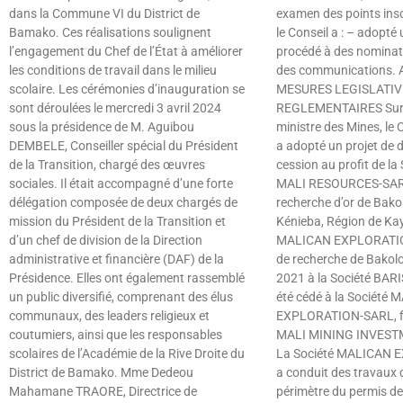
dans la Commune VI du District de
examen des points inscri
Bamako. Ces réalisations soulignent
le Conseil a : – adopté 
l’engagement du Chef de l’État à améliorer
procédé à des nominati
les conditions de travail dans le milieu
des communications.
scolaire. Les cérémonies d’inauguration se
MESURES LEGISLATIV
sont déroulées le mercredi 3 avril 2024
REGLEMENTAIRES Sur l
sous la présidence de M. Aguibou
ministre des Mines, le 
DEMBELE, Conseiller spécial du Président
a adopté un projet de d
de la Transition, chargé des œuvres
cession au profit de l
sociales. Il était accompagné d’une forte
MALI RESOURCES-SARL
délégation composée de deux chargés de
recherche d’or de Bakol
mission du Président de la Transition et
Kénieba, Région de Kay
d’un chef de division de la Direction
MALICAN EXPLORATIO
administrative et financière (DAF) de la
de recherche de Bakolo
Présidence. Elles ont également rassemblé
2021 à la Société BA
un public diversifié, comprenant des élus
été cédé à la Société
communaux, des leaders religieux et
EXPLORATION-SARL, fi
coutumiers, ainsi que les responsables
MALI MINING INVESTME
scolaires de l’Académie de la Rive Droite du
La Société MALICAN
District de Bamako. Mme Dedeou
a conduit des travaux 
Mahamane TRAORE, Directrice de
périmètre du permis de