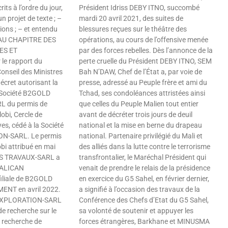
ts à l’ordre du jour,
Président Idriss DEBY ITNO, succombé
un projet de texte ; –
mardi 20 avril 2021, des suites de
ons ; – et entendu
blessures reçues sur le théâtre des
 AU CHAPITRE DES
opérations, au cours de l’offensive menée
ES ET
par des forces rebelles. Dès l’annonce de la
e rapport du
perte cruelle du Président DEBY ITNO, SEM
Conseil des Ministres
Bah N’DAW, Chef de l’État a, par voie de
écret autorisant la
presse, adressé au Peuple frère et ami du
a Société B2GOLD
Tchad, ses condoléances attristées ainsi
 du permis de
que celles du Peuple Malien tout entier
obi, Cercle de
avant de décréter trois jours de deuil
es, cédé à la Société
national et la mise en berne du drapeau
N-SARL. Le permis
national. Partenaire privilégié du Mali et
bi attribué en mai
des alliés dans la lutte contre le terrorisme
RIS TRAVAUX-SARL a
transfrontalier, le Maréchal Président qui
 MALICAN
venait de prendre le relais de la présidence
liale de B2GOLD
en exercice du G5 Sahel, en février dernier,
NT en avril 2022.
a signifié à l’occasion des travaux de la
 EXPLORATION-SARL
Conférence des Chefs d’Etat du G5 Sahel,
de recherche sur le
sa volonté de soutenir et appuyer les
 recherche de
forces étrangères, Barkhane et MINUSMA