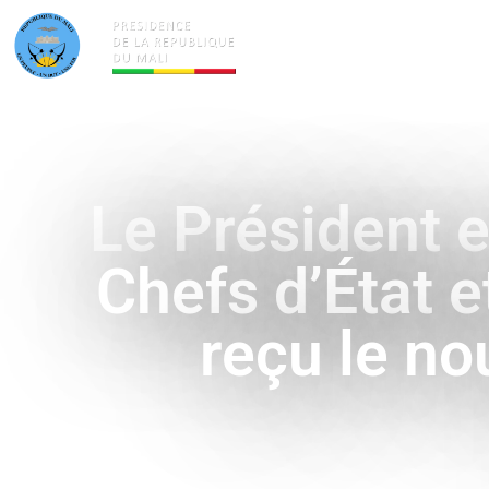
ACTUALITÉS
LA PRÉSID
Le Président 
Chefs d’État 
reçu le n