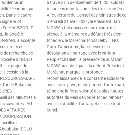
n évidence un
à travers un déploiement de 1 200 soldats
tabilité économique
tchadiens dans la zone des trois frontières.
on. Dans le cadre
A l’ouverture du Conseil des Ministres de ce
 signé le 24
mercredi 21 avril 2021, le Président Bah
la Société B2GOLD
N’DAW a fait observer une minute de
 la Société
silence à la mémoire du défunt Président
N-SARL a accepté
tchadien, le Maréchal Idriss Deby ITNO.
ses droits et
Outre l’amertume, la tristesse et la
is de recherche de
désolation en partage avec le vaillant
la Société B2GOLD
Peuple tchadien, la présence de SEM Bah
 Le projet de
N’DAW aux obsèques du défunt Président
 la cession à la
Maréchal, marque la profonde
I RESOURCES-SARL
reconnaissance de la constante solidarité
 d’or de Bakolobi.
avec notre pays, d’une part et d’autre part,
SURES
témoigne la forte volonté des plus hautes
eil des Ministres a
autorités du Mali de voir le Tchad renouer
ns suivantes : AU
avec sa stabilité d’antan, et celle de tout le
DES AFFAIRES
Sahel.
LA COOPERATION
Lire »
seillers
 Aboubakar DOLO,