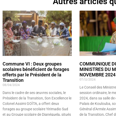
Autres articles qu
Commune VI : Deux groupes
COMMUNIQUE DU
scolaires bénéficient de forages
MINISTRES DU M
offerts par le Président de la
NOVEMBRE 2024
07/11/2024
Transition
08/04/2024
Le Conseil des Ministre
Dans le cadre de ses œuvres sociales, le
session ordinaire, le 
Président de la Transition, Son Excellence le
2024, dans sa salle de 
Colonel Assimi GOÏTA, a offert deux
Palais de Koulouba, so
forages au groupe scolaire Yirimadio Sud
Général d’Armée Assim
et au Groupe scolaire de Dianéguela, situés
de la Transition, Chef d