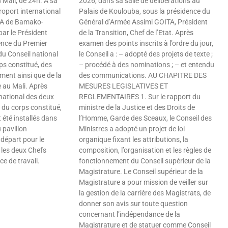
u Mali, de 24h. A sa
2026, dans sa salle de délibérations au
roport international
Palais de Koulouba, sous la présidence du
TA de Bamako-
Général d’Armée Assimi GOITA, Président
 par le Président
de la Transition, Chef de l’Etat. Après
ence du Premier
examen des points inscrits à l’ordre du jour,
du Conseil national
le Conseil a : – adopté des projets de texte ;
rps constitué, des
– procédé à des nominations ; – et entendu
nt ainsi que de la
des communications. AU CHAPITRE DES
au Mali. Après
MESURES LEGISLATIVES ET
 national des deux
REGLEMENTAIRES 1. Sur le rapport du
 du corps constitué,
ministre de la Justice et des Droits de
 été installés dans
l’Homme, Garde des Sceaux, le Conseil des
u pavillon
Ministres a adopté un projet de loi
 départ pour le
organique fixant les attributions, la
 les deux Chefs
composition, l’organisation et les règles de
e de travail.
fonctionnement du Conseil supérieur de la
Magistrature. Le Conseil supérieur de la
Magistrature a pour mission de veiller sur
la gestion de la carrière des Magistrats, de
donner son avis sur toute question
concernant l’indépendance de la
Magistrature et de statuer comme Conseil