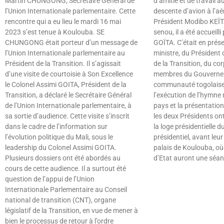
Martin CHUNGONG, Secrétaire Général de
d’amitié et de travail a
l’Union Internationale parlementaire. Cette
descente d’avion à l’aé
rencontre qui a eu lieu le mardi 16 mai
Président Modibo KEÏ
2023 s’est tenue à Koulouba. SE
senou, il a été accueilli
CHUNGONG était porteur d’un message de
GOÏTA. C’était en prés
l’Union Internationale parlementaire au
ministre, du Président 
Président de la Transition. Il s’agissait
de la Transition, du co
d’une visite de courtoisie à Son Excellence
membres du Gouverneme
le Colonel Assimi GOITA, Président de la
communauté togolaise 
Transition, a déclaré le Secrétaire Général
l’exécution de l’hymne
de l’Union Internationale parlementaire, à
pays et la présentation
sa sortie d’audience. Cette visite s’inscrit
les deux Présidents ont
dans le cadre de l’information sur
la loge présidentielle d
l’évolution politique du Mali, sous le
présidentiel, avant leur
leadership du Colonel Assimi GOITA.
palais de Koulouba, où
Plusieurs dossiers ont été abordés au
d’Etat auront une séanc
cours de cette audience. Il a surtout été
Lire »
question de l’appui de l’Union
Internationale Parlementaire au Conseil
national de transition (CNT), organe
législatif de la Transition, en vue de mener à
bien le processus de retour à l’ordre