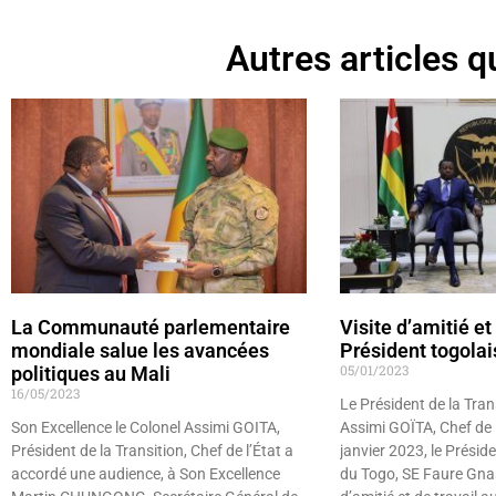
Autres articles qu
La Communauté parlementaire
Visite d’amitié et
mondiale salue les avancées
Président togolai
05/01/2023
politiques au Mali
16/05/2023
Le Président de la Trans
Son Excellence le Colonel Assimi GOITA,
Assimi GOÏTA, Chef de l’
Président de la Transition, Chef de l’État a
janvier 2023, le Présid
accordé une audience, à Son Excellence
du Togo, SE Faure Gnas