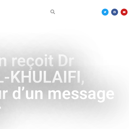
DÉCOUVRIR LE MALI
n reçoit Dr
-KHULAIFI,
eur d’un message
r