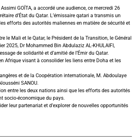
mée Assimi GOÏTA, a accordé une audience, ce mercredi 26
aire d’État du Qatar. L’émissaire qatari a transmis un
les efforts des autorités maliennes en matière de sécurité et
le Mali et le Qatar, le Président de la Transition, le Général
vrier 2025, Dr Mohammed Bin Abdulaziz AL-KHULAIFI,
ssage de solidarité et d’amitié de l’Émir du Qatar.
en Afrique visant à consolider les liens entre Doha et les
rangères et de la Coopération internationale, M. Abdoulaye
. Alousséni SANOU.
ion entre les deux nations ainsi que les efforts des autorités
ent socio-économique du pays.
der leur partenariat et d’explorer de nouvelles opportunités