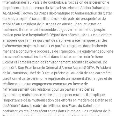
internationales au Palais de Koulouba, à l’occasion de la cérémonie
de présentation des vœux du Nouvel An. Ahmad Abdou Rahamane
AL-SENAIDI, doyen du Corps diplomatique et Ambassadeur du Qatar
au Mali, a exprimé ses meilleurs vœux de paix, de prospérité et de
stabilité au Président de la Transition ainsi qu’à toute la nation
malienne. Il a remercié l’ensemble du gouvernement et du peuple
malien pour leur hospitalité à l’égard des hôtes du Mali. Le diplomate
a rappelé que l’année qui vient de s’achever a été marquée par des
événements majeurs, heureux et parfois tragiques dans le chemin
menant à conduire le processus de Transition. Il a également souligné
les avancées notables du Mali dans la lutte contre l’extrémisme
violent et l’amélioration de l’environnement sécuritaire général. De
son côté, Son Excellence le Général d’Armée Assimi GOÏTA, Président
de la Transition, Chef de l’Etat, a précisé qu’au-delà de son caractère
traditionnel cette cérémonie représente un moment d’échanges et de
réaffirmation d’un engagement commun en faveur de
l’affermissement des relations pour un partenariat, certes
dynamique, mais dans le cadre d’un respect mutuel. Il a expliqué
l’importance de la mutualisation des efforts en matière de Défense et
de Sécurité dans le cadre de l’Alliance des États du Sahel pour
optimiser les résultats sécuritaires dans la région. Le Président de la