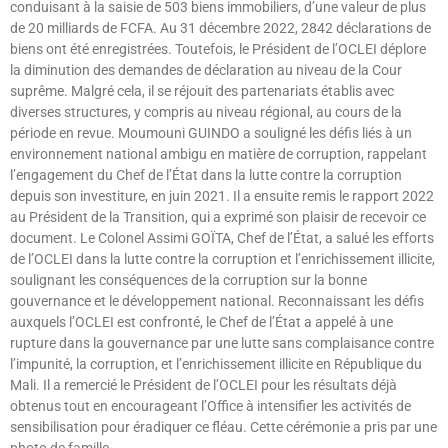
conduisant à la saisie de 503 biens immobiliers, d’une valeur de plus
de 20 milliards de FCFA. Au 31 décembre 2022, 2842 déclarations de
biens ont été enregistrées. Toutefois, le Président de l’OCLEI déplore
la diminution des demandes de déclaration au niveau de la Cour
suprême. Malgré cela, il se réjouit des partenariats établis avec
diverses structures, y compris au niveau régional, au cours de la
période en revue. Moumouni GUINDO a souligné les défis liés à un
environnement national ambigu en matière de corruption, rappelant
l’engagement du Chef de l’État dans la lutte contre la corruption
depuis son investiture, en juin 2021. Il a ensuite remis le rapport 2022
au Président de la Transition, qui a exprimé son plaisir de recevoir ce
document. Le Colonel Assimi GOÏTA, Chef de l’État, a salué les efforts
de l’OCLEI dans la lutte contre la corruption et l’enrichissement illicite,
soulignant les conséquences de la corruption sur la bonne
gouvernance et le développement national. Reconnaissant les défis
auxquels l’OCLEI est confronté, le Chef de l’État a appelé à une
rupture dans la gouvernance par une lutte sans complaisance contre
l’impunité, la corruption, et l’enrichissement illicite en République du
Mali. Il a remercié le Président de l’OCLEI pour les résultats déjà
obtenus tout en encourageant l’Office à intensifier les activités de
sensibilisation pour éradiquer ce fléau. Cette cérémonie a pris par une
photo de famille.