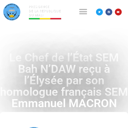
Le Chef de l’État SEM
Bah N’DAW reçu à
l’Élysée par son
homologue français SEM
Emmanuel MACRON